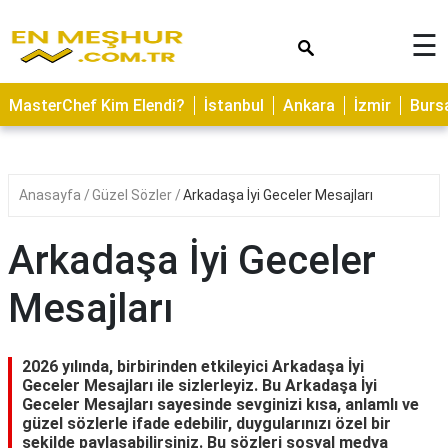
×
☰
ASTROLOJİ
MasterChef Kim Elendi?
İstanbul
Ankara
İzmir
Burs
SAĞLIK
YEMEK
TARİFLERİ
Anasayfa
Güzel Sözler
Arkadaşa İyi Geceler Mesajları
GEZİLECEK
YERLER
Arkadaşa İyi Geceler
CİLT
Mesajları
BAKIMI
NEDİR
2026 yılında, birbirinden etkileyici Arkadaşa İyi
KAMP
Geceler Mesajları ile sizlerleyiz. Bu Arkadaşa İyi
Geceler Mesajları sayesinde sevginizi kısa, anlamlı ve
ALANLARI
güzel sözlerle ifade edebilir, duygularınızı özel bir
şekilde paylaşabilirsiniz. Bu sözleri sosyal medya
HAMİLELİK