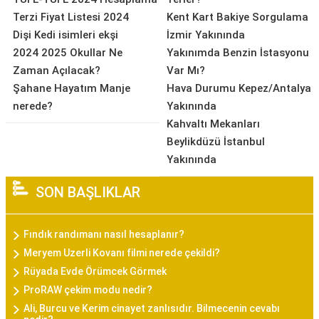
Terzi Fiyat Listesi 2024
Kent Kart Bakiye Sorgulama
Dişi Kedi isimleri ekşi
İzmir Yakınında
2024 2025 Okullar Ne
Yakınımda Benzin İstasyonu
Zaman Açılacak?
Var Mı?
Şahane Hayatım Manje
Hava Durumu Kepez/Antalya
nerede?
Yakınında
Kahvaltı Mekanları
Beylikdüzü İstanbul
Yakınında
SON BAŞLIKLAR
Fındık randımanı nasıl hesaplanır?
Meryem Uzerli Kovanı filmi nerede çekildi?
Rüyada Evde Örümcek Görmek
ProRAW çekim modu nedir?
Ali, Burcu ve Kerim cinayet zanlısıdır. Bilmecenin cevabı