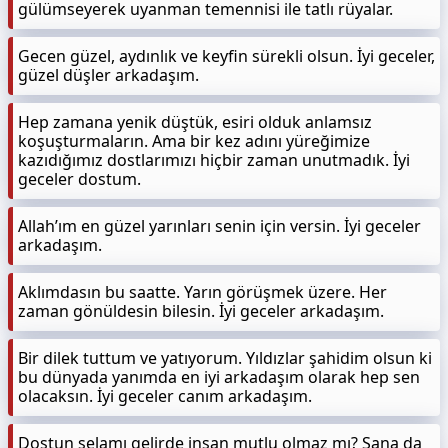
gülümseyerek uyanman temennisi ile tatlı rüyalar.
Gecen güzel, aydınlık ve keyfin sürekli olsun. İyi geceler,
güzel düşler arkadaşım.
Hep zamana yenik düştük, esiri olduk anlamsız
koşuşturmaların. Ama bir kez adını yüreğimize
kazıdığımız dostlarımızı hiçbir zaman unutmadık. İyi
geceler dostum.
Allah’ım en güzel yarınları senin için versin. İyi geceler
arkadaşım.
Aklımdasın bu saatte. Yarın görüşmek üzere. Her
zaman gönüldesin bilesin. İyi geceler arkadaşım.
Bir dilek tuttum ve yatıyorum. Yıldızlar şahidim olsun ki
bu dünyada yanımda en iyi arkadaşım olarak hep sen
olacaksın. İyi geceler canım arkadaşım.
Dostun selamı gelirde insan mutlu olmaz mı? Sana da