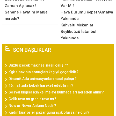
Zaman Açılacak?
Var Mı?
Şahane Hayatım Manje
Hava Durumu Kepez/Antalya
nerede?
Yakınında
Kahvaltı Mekanları
Beylikdüzü İstanbul
Yakınında
SON BAŞLIKLAR
Buzlu içecek makinesi nasıl çalışır?
Kgk sınavının sonuçları kaç yıl geçerlidir?
Dinamik Ada animasyonları nasıl çalışır?
16. haftada bebek hareket edebilir mi?
Sosyal bilgiler için kelime avı bulmacaları nereden alınır?
Çelik tava mı granit tava mı?
Now or Never Anlamı Nedir?
Kadın kuaförler pazar günü açık olursa ne olur?