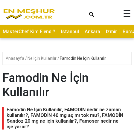
×
☰
ASTROLOJİ
MasterChef Kim Elendi?
İstanbul
Ankara
İzmir
Burs
SAĞLIK
YEMEK
TARİFLERİ
Anasayfa
Ne İçin Kullanılır
Famodin Ne İçin Kullanılır
GEZİLECEK
YERLER
Famodin Ne İçin
CİLT
Kullanılır
BAKIMI
NEDİR
Famodin Ne İçin Kullanılır, FAMODİN nedir ne zaman
KAMP
kullanılır?, FAMODİN 40 mg aç mı tok mu?, FAMODİN
Sandoz 20 mg ne için kullanılır?, Famoser nedir ne
ALANLARI
işe yarar?
HAMİLELİK