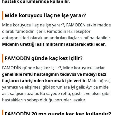
hastalık durumlarında kullanılır
.
Mide koruyucu ilaç ne işe yarar?
Mide koruyucu ilaç ne işe yarar?,
FAMODİN etkin madde
olarak famotidin içerir. Famotidin H2 reseptör
antagonistleri olarak adlandırılan ilaçlar sınıfına dahildir.
Midenin ürettiği asit miktarını azaltarak etki eder
.
FAMODİN günde kaç kez içilir?
FAMODİN günde kaç kez içilir?,
Mide koruyucu ilaçlar
genellikle reflü hastalığının tedavisi ve mideyi bazı
ilaçların tahrişinden korumak için verilir
. Mide ağrısı,
yanması ve ekşimesi gibi sorunlara iyi gelir. Ayrıca mide
asit salgısını azaltır. Bu sayede reflü, gastrit ve ülser gibi
hastalıkların sebep olduğu sorunları azaltır.
FAMODİN 20 mg gunde kac kez kullanılır?