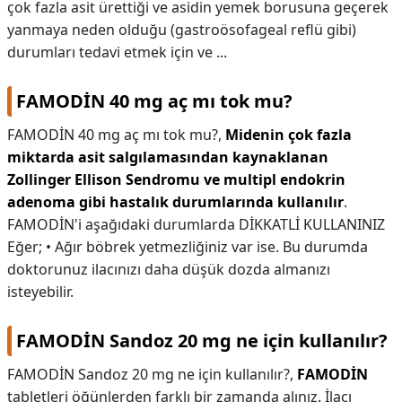
çok fazla asit ürettiği ve asidin yemek borusuna geçerek
yanmaya neden olduğu (gastroösofageal reflü gibi)
durumları tedavi etmek için ve ...
FAMODİN 40 mg aç mı tok mu?
FAMODİN 40 mg aç mı tok mu?,
Midenin çok fazla
miktarda asit salgılamasından kaynaklanan
Zollinger Ellison Sendromu ve multipl endokrin
adenoma gibi hastalık durumlarında kullanılır
.
FAMODİN'i aşağıdaki durumlarda DİKKATLİ KULLANINIZ
Eğer; • Ağır böbrek yetmezliğiniz var ise. Bu durumda
doktorunuz ilacınızı daha düşük dozda almanızı
isteyebilir.
FAMODİN Sandoz 20 mg ne için kullanılır?
FAMODİN Sandoz 20 mg ne için kullanılır?,
FAMODİN
tabletleri öğünlerden farklı bir zamanda alınız. İlacı