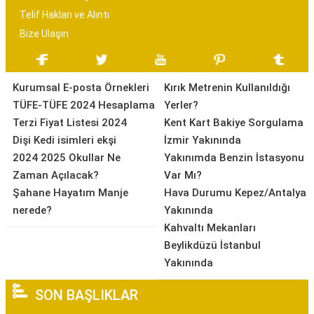
Telif Hakları ve Alıntı
Bize Ulaşın
Kurumsal E-posta Örnekleri
Kırık Metrenin Kullanıldığı
TÜFE-TÜFE 2024 Hesaplama
Yerler?
Terzi Fiyat Listesi 2024
Kent Kart Bakiye Sorgulama
Dişi Kedi isimleri ekşi
İzmir Yakınında
2024 2025 Okullar Ne
Yakınımda Benzin İstasyonu
Zaman Açılacak?
Var Mı?
Şahane Hayatım Manje
Hava Durumu Kepez/Antalya
nerede?
Yakınında
Kahvaltı Mekanları
Beylikdüzü İstanbul
Yakınında
SON BAŞLIKLAR