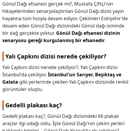
Gönül Dağı efsanesi gerçek mi?,
Mustafa Çiftçi'nin
hikayelerinden senaryolaştırılan Gönül Dağı dizisi yayın
hayatına tüm hızıyla devam ediyor. Çekimleri Eskişehir'de
devam eden Gönül Dağı dizisindeki Gönül dağı isminde
bir dağ gerçekte yoktur.
Gönül Dağı efsanesi dizinin
senaryosu gereği kurgulanmış bir efsanedir
.
Yalı Çapkını dizisi nerede çekiliyor?
Yalı Çapkını dizisi nerede çekiliyor?,
Yalı Çapkını dizisi
İstanbul'da çekiliyor.
İstanbul'un Sarıyer, Beşiktaş ve
Galata
gibi yerlerinde çekilen Yalı Çapkını dizisinde renkli
görüntüler oluştu.
Gedelli plakası kaç?
Gedelli plakası kaç?,
Gönül Dağı dizisindeki 66 plakalı
araçlar ilgi odağı oldu. İşte Gönül Dağı'nın çekim yerleri
hakkında bilgiler.... Gönül Dağı Yozgat'ta mı çekiliyor?