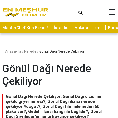
×
☰
ASTROLOJİ
MasterChef Kim Elendi?
İstanbul
Ankara
İzmir
Burs
SAĞLIK
YEMEK
TARİFLERİ
Anasayfa
Nerede
Gönül Dağı Nerede Çekiliyor
GEZİLECEK
YERLER
Gönül Dağı Nerede
CİLT
Çekiliyor
BAKIMI
NEDİR
Gönül Dağı Nerede Çekiliyor, Gönül Dağı dizisinin
KAMP
çekildiği yer neresi?, Gönül Dağı dizisi nerede
çekiliyor Yozgat?, Gönül Dağı filminde neden 66
ALANLARI
plaka var?, Gedelli ilçesi hangi ile bağlıdır?, Gönül
Dağı Sivrihisar'ın hangi köyünde çekiliyor?
HAMİLELİK