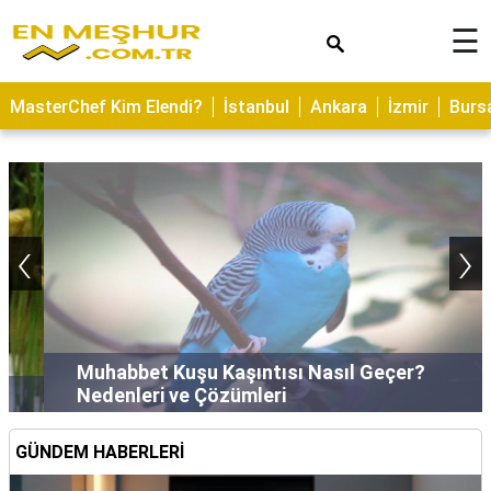
×
☰
ASTROLOJİ
MasterChef Kim Elendi?
İstanbul
Ankara
İzmir
Burs
SAĞLIK
YEMEK
TARİFLERİ
‹
›
GEZİLECEK
YERLER
CİLT
BAKIMI
Muhabbet Kuşu Kaşıntısı Nasıl Geçer?
NEDİR
Nedenleri ve Çözümleri
KAMP
ALANLARI
GÜNDEM HABERLERİ
HAMİLELİK