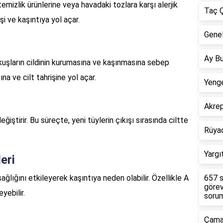
emizlik ürünlerine veya havadaki tozlara karşı alerjik
Taç Ç
işi ve kaşıntıya yol açar.
Genel
Ay Bu
, kuşların cildinin kurumasına ve kaşınmasına sebep
ına ve cilt tahrişine yol açar.
Yenge
Akre
iştirir. Bu süreçte, yeni tüylerin çıkışı sırasında ciltte
Rüya
Yargı
eri
sağlığını etkileyerek kaşıntıya neden olabilir. Özellikle A
657 s
görev
eyebilir.
sorum
Çamar