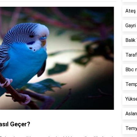
Ateş 
Gayri
Balik 
Taraf
Bbc n
Temp
Yükse
Aslan
asıl Geçer?
Temy