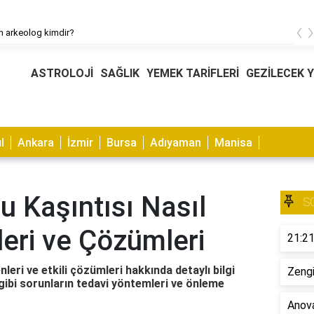
‹
ın arkeolog kimdir?
ASTROLOJİ
SAĞLIK
YEMEK TARİFLERİ
GEZİLECEK 
l
Ankara
İzmir
Bursa
Adıyaman
Manisa
 Kaşıntısı Nasıl
S
eri ve Çözümleri
21:21
eri ve etkili çözümleri hakkında detaylı bilgi
Zengi
ğu gibi sorunların tedavi yöntemleri ve önleme
Anova