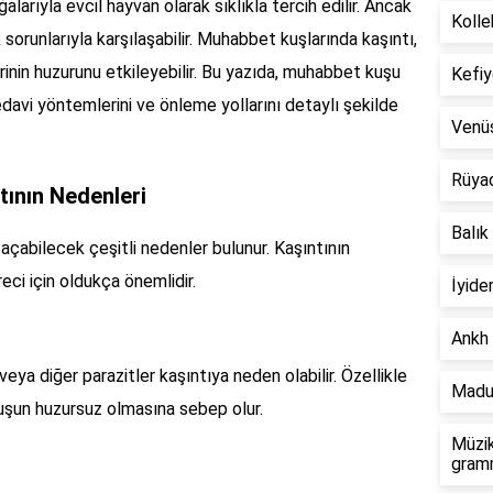
larıyla evcil hayvan olarak sıklıkla tercih edilir. Ancak
Kolle
orunlarıyla karşılaşabilir. Muhabbet kuşlarında kaşıntı,
rinin huzurunu etkileyebilir. Bu yazıda, muhabbet kuşu
Kefiy
, tedavi yöntemlerini ve önleme yollarını detaylı şekilde
Venü
Rüya
ının Nedenleri
Balık
çabilecek çeşitli nedenler bulunur. Kaşıntının
eci için oldukça önemlidir.
İyide
Ankh 
veya diğer parazitler kaşıntıya neden olabilir. Özellikle
Madu
 kuşun huzursuz olmasına sebep olur.
Müzik
gramm