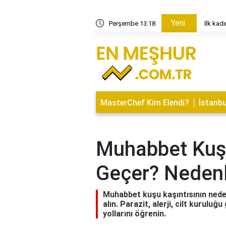
Yeni
 kimdir?
Perşembe 13:18
İlk kad
MasterChef Kim Elendi?
İstanbu
Muhabbet Kuşu
Geçer? Nedenl
Muhabbet kuşu kaşıntısının nedenl
alın. Parazit, alerji, cilt kurulu
yollarını öğrenin.