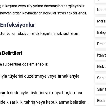
aşırı kaşıma veya tüy yolma davranışları sergileyebilir.
Kendi
r hayvanlardan kaynaklanan korkular stres faktörleridir.
Marsı
 Enfeksiyonlar
Bahçe
teriyel enfeksiyonlar da kaşıntının sık rastlanan
Dekst
Belirtileri
İtaly
şu belirtiler gözlemlenebilir:
Elekt
la tüylerini düzeltmeye veya tırnaklarıyla
Sögüt
Sihir 
aşıntı nedeniyle tüylerini yolmaya başlaması.
Buda 
de kızarıklık, tahriş veya kabuklanma belirtileri.