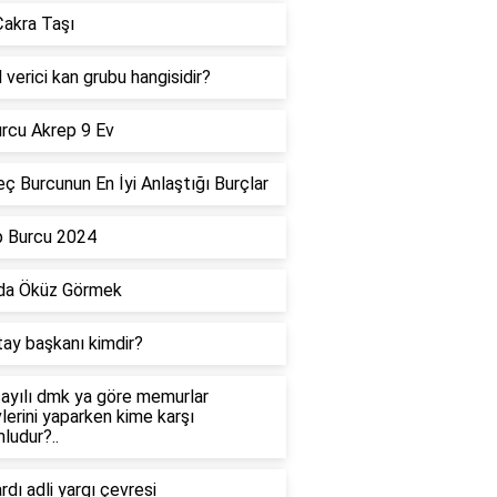
akra Taşı
 verici kan grubu hangisidir?
rcu Akrep 9 Ev
ç Burcunun En İyi Anlaştığı Burçlar
p Burcu 2024
da Öküz Görmek
tay başkanı kimdir?
ayılı dmk ya göre memurlar
lerini yaparken kime karşı
ludur?..
dı adli yargı çevresi