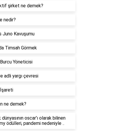
ktif şirket ne demek?
e nedir?
s Juno Kavuşumu
da Timsah Görmek
 Burcu Yöneticisi
re adli yargı çevresi
İşareti
n ne demek?
 dünyasının oscar'ı olarak bilinen
y ödülleri, pandemi nedeniyle ..