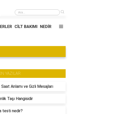
›
İlk kadın arkeolog kimdir?
YERLER
CİLT BAKIMI
NEDİR
ON YAZILAR
 Saat Anlamı ve Gizli Mesajları
nlik Taşı Hangisidir
 testi nedir?