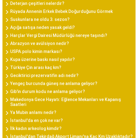
Deterjan çeşitleri nelerdir?
Rüyada Annenin Erkek Bebek Doğurduğunu Görmek
Suskunlara ne oldu 3. sezon?
Açığa satışa neden yasak geldi?
Harçlar Vergi Dairesi Müdürlüğü nereye taşındı?
Abrazyon ve avülsiyon nedir?
USPA.polo kimin markası?
Kupa üzerine baskı nasıl yapılır?
Türkiye Çin arası kaç km?
Geciktirici prezervatifin adı nedir?
Yengeç burcunda güneş ne anlama geliyor?
Gib'in durum kodu ne anlama geliyor?
Makedonya Gece Hayatı: Eğlence Mekanları ve Kapanış
Saatleri
Ya Mubin anlamı nedir?
İstanbul'da en çok ne var?
İlk kadın arkeolog kimdir?
İstanbul'dan Tekirdağ Akport Limanı'na Kaç Km Uzaklıktadır?