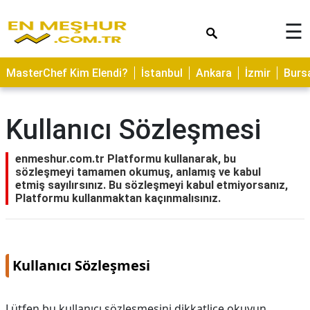
×
☰
ASTROLOJİ
MasterChef Kim Elendi?
İstanbul
Ankara
İzmir
Burs
SAĞLIK
YEMEK
Kullanıcı Sözleşmesi
TARİFLERİ
GEZİLECEK
enmeshur.com.tr Platformu kullanarak, bu
YERLER
sözleşmeyi tamamen okumuş, anlamış ve kabul
etmiş sayılırsınız. Bu sözleşmeyi kabul etmiyorsanız,
CİLT
Platformu kullanmaktan kaçınmalısınız.
BAKIMI
NEDİR
Kullanıcı Sözleşmesi
KAMP
ALANLARI
Lütfen bu kullanıcı sözleşmesini dikkatlice okuyun.
HAMİLELİK