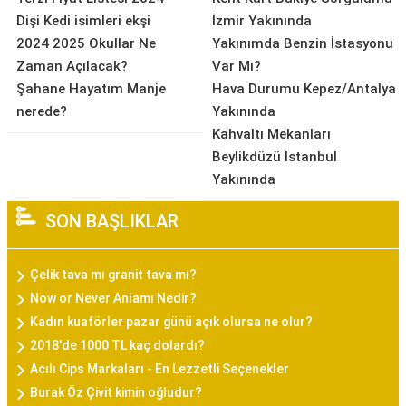
Dişi Kedi isimleri ekşi
İzmir Yakınında
2024 2025 Okullar Ne
Yakınımda Benzin İstasyonu
Zaman Açılacak?
Var Mı?
Şahane Hayatım Manje
Hava Durumu Kepez/Antalya
nerede?
Yakınında
Kahvaltı Mekanları
Beylikdüzü İstanbul
Yakınında
SON BAŞLIKLAR
Çelik tava mı granit tava mı?
Now or Never Anlamı Nedir?
Kadın kuaförler pazar günü açık olursa ne olur?
2018'de 1000 TL kaç dolardı?
Acılı Cips Markaları - En Lezzetli Seçenekler
Burak Öz Çivit kimin oğludur?