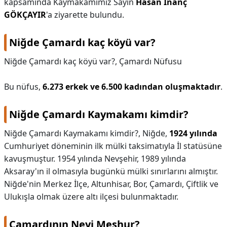
kapsamında Kaymakamımız Sayın
Hasan İnanç
GÖKÇAYIR
'a ziyarette bulundu.
Niğde Çamardı kaç köyü var?
Niğde Çamardı kaç köyü var?,
Çamardı Nüfusu
Bu nüfus,
6.273 erkek ve 6.500 kadından oluşmaktadır
.
Niğde Çamardı Kaymakamı kimdir?
Niğde Çamardı Kaymakamı kimdir?,
Niğde,
1924 yılında
Cumhuriyet döneminin ilk mülki taksimatıyla İl statüsüne
kavuşmuştur. 1954 yılında Nevşehir, 1989 yılında
Aksaray'ın il olmasıyla bugünkü mülki sınırlarını almıştır.
Niğde'nin Merkez İlçe, Altunhisar, Bor, Çamardı, Çiftlik ve
Ulukışla olmak üzere altı ilçesi bulunmaktadır.
Çamardının Neyi Meşhur?