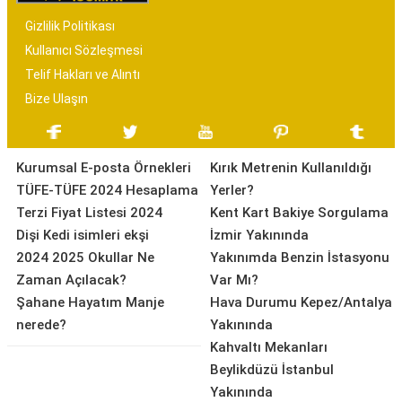
Gizlilik Politikası
Kullanıcı Sözleşmesi
Telif Hakları ve Alıntı
Bize Ulaşın
Kurumsal E-posta Örnekleri
Kırık Metrenin Kullanıldığı
TÜFE-TÜFE 2024 Hesaplama
Yerler?
Terzi Fiyat Listesi 2024
Kent Kart Bakiye Sorgulama
Dişi Kedi isimleri ekşi
İzmir Yakınında
2024 2025 Okullar Ne
Yakınımda Benzin İstasyonu
Zaman Açılacak?
Var Mı?
Şahane Hayatım Manje
Hava Durumu Kepez/Antalya
nerede?
Yakınında
Kahvaltı Mekanları
Beylikdüzü İstanbul
Yakınında