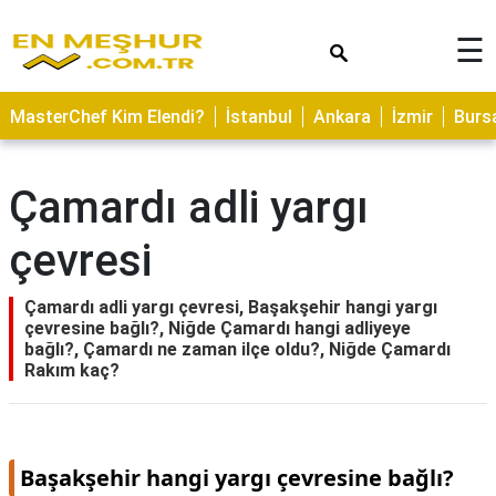
×
☰
ASTROLOJİ
MasterChef Kim Elendi?
İstanbul
Ankara
İzmir
Burs
SAĞLIK
YEMEK
Çamardı adli yargı
TARİFLERİ
çevresi
GEZİLECEK
YERLER
Çamardı adli yargı çevresi, Başakşehir hangi yargı
CİLT
çevresine bağlı?, Niğde Çamardı hangi adliyeye
BAKIMI
bağlı?, Çamardı ne zaman ilçe oldu?, Niğde Çamardı
Rakım kaç?
NEDİR
KAMP
ALANLARI
Başakşehir hangi yargı çevresine bağlı?
HAMİLELİK