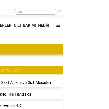
›
Mary & May göz çevresi kremi nasıl kullanılır?
YERLER
CİLT BAKIMI
NEDİR
ON YAZILAR
 Saat Anlamı ve Gizli Mesajları
nlik Taşı Hangisidir
 testi nedir?