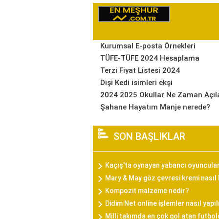
Kurumsal E-posta Örnekleri
TÜFE-TÜFE 2024 Hesaplama
Terzi Fiyat Listesi 2024
Dişi Kedi isimleri ekşi
2024 2025 Okullar Ne Zaman Açıl
Şahane Hayatım Manje nerede?
SON BAŞLIKLAR
Kaçış'ta oynayan yabancı oyuncula
Mary & May göz çevresi kremi nasıl k
Kompozit malzeme nedir?
Didim Net online işlemler nasıl yapıl
Milli takımda en çok gol atan futbol