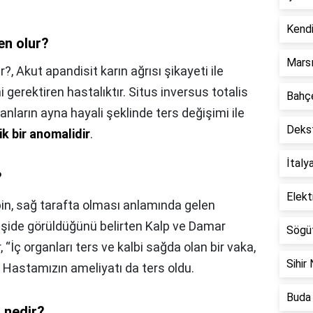
Kendi
en olur?
Marsı
r?,
Akut apandisit karın ağrısı şikayeti ile
 gerektiren hastalıktır. Situs inversus totalis
Bahçe
nların ayna hayali şeklinde ters değişimi ile
Dekst
k bir anomalidir
.
İtaly
?
Elekt
in, sağ tarafta olması anlamında gelen
 kişide görüldüğünü belirten Kalp ve Damar
Sögüt
 “İç organları ters ve kalbi sağda olan bir vaka,
Sihir 
 Hastamızın ameliyatı da ters oldu.
Buda 
ı nedir?