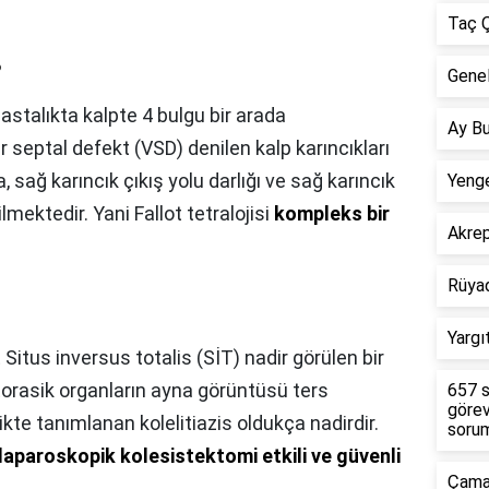
Taç Ç
?
Genel
astalıkta kalpte 4 bulgu bir arada
Ay Bu
 septal defekt (VSD) denilen kalp karıncıkları
a, sağ karıncık çıkış yolu darlığı ve sağ karıncık
Yenge
lmektedir. Yani Fallot tetralojisi
kompleks bir
Akre
Rüya
Yargı
 Situs inversus totalis (SİT) nadir görülen bir
torasik organların ayna görüntüsü ters
657 s
görev
likte tanımlanan kolelitiazis oldukça nadirdir.
sorum
laparoskopik kolesistektomi etkili ve güvenli
Çamar