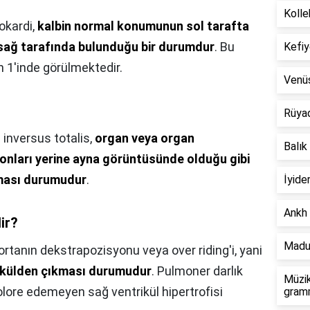
Kolle
okardi,
kalbin normal konumunun sol tarafta
sağ tarafında bulunduğu bir durumdur
. Bu
Kefiy
n 1'inde görülmektedir.
Venü
Rüya
 inversus totalis,
organ veya organ
Balık
yonları yerine ayna görüntüsünde olduğu gibi
lması durumudur
.
İyide
Ankh 
ir?
Madu
ortanın dekstrapozisyonu veya over riding'i, yani
rikülden çıkması durumudur
. Pulmoner darlık
Müzik
lore edemeyen sağ ventrikül hipertrofisi
gramm