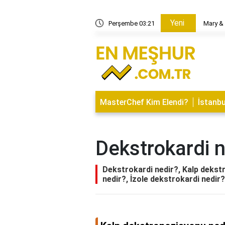
Yeni
resi kremi nasıl kullanılır?
Perşembe 03:21
Mary & 
MasterChef Kim Elendi?
İstanbu
Dekstrokardi n
Dekstrokardi nedir?, Kalp dekst
nedir?, İzole dekstrokardi nedir?