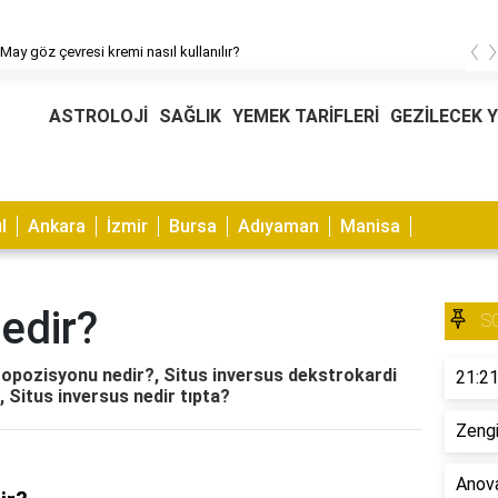
‹
May göz çevresi kremi nasıl kullanılır?
ASTROLOJİ
SAĞLIK
YEMEK TARİFLERİ
GEZİLECEK 
l
Ankara
İzmir
Bursa
Adıyaman
Manisa
edir?
S
ropozisyonu nedir?, Situs inversus dekstrokardi
21:21
, Situs inversus nedir tıpta?
Zengi
Anova