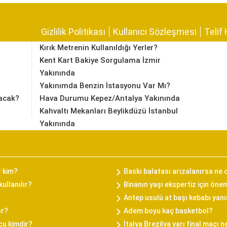
Gizlilik Politikası
Kullanıcı Sözleşmesi
Telif 
Kırık Metrenin Kullanıldığı Yerler?
Kent Kart Bakiye Sorgulama İzmir
Yakınında
Yakınımda Benzin İstasyonu Var Mı?
acak?
Hava Durumu Kepez/Antalya Yakınında
Kahvaltı Mekanları Beylikdüzü İstanbul
Yakınında
r kim?
Baskı balatası arızalanırsa ne 
ullanılır?
Binanın yaşı ekspertiz için önem
Antep usulü at başı kebabı yanı
ır?
Adem boyu kaç basketbol?
cu kimdir?
İtalya Brezilya yarı final maçı 