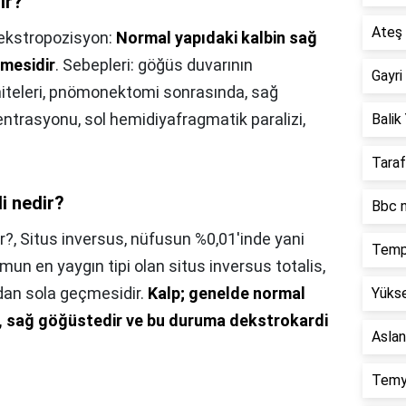
ir?
Ateş 
ekstropozisyon:
Normal yapıdaki kalbin sağ
rmesidir
. Sebepleri: göğüs duvarının
Gayri
miteleri, pnömonektomi sonrasında, sağ
entrasyonu, sol hemidiyafragmatik paralizi,
Balik 
Taraf
i nedir?
Bbc n
r?,
Situs inversus, nüfusun %0,01'inde yani
Temp
umun en yaygın tipi olan situs inversus totalis,
an sola geçmesidir.
Kalp; genelde normal
Yükse
, sağ göğüstedir ve bu duruma dekstrokardi
Aslan
Temy