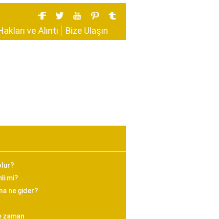
Hakları ve Alıntı
Bize Ulaşın
olur?
li mi?
na ne gider?
ne zaman