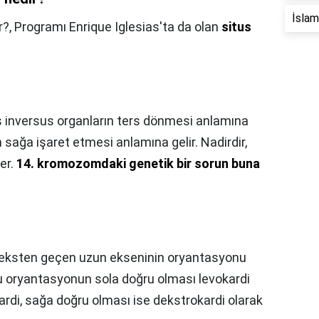
İslam 
r?,
Programı Enrique Iglesias'ta da olan
situs
s inversus organların ters dönmesi anlamına
n sağa işaret etmesi anlamına gelir. Nadirdir,
er.
14. kromozomdaki genetik bir sorun buna
peksten geçen uzun ekseninin oryantasyonu
Bu oryantasyonun sola doğru olması levokardi
di, sağa doğru olması ise dekstrokardi olarak