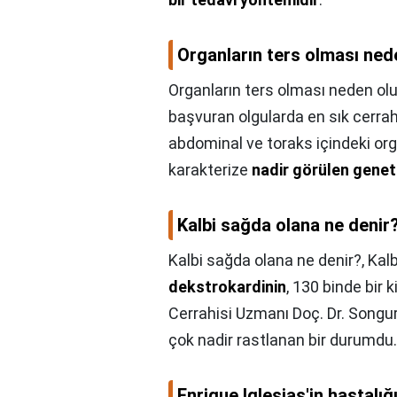
Organların ters olması ned
Organların ters olması neden olu
başvuran olgularda en sık cerrahi
abdominal ve toraks içindeki orga
karakterize
nadir görülen geneti
Kalbi sağda olana ne denir
Kalbi sağda olana ne denir?,
Kalb
dekstrokardinin
, 130 binde bir
Cerrahisi Uzmanı Doç. Dr. Songur,
çok nadir rastlanan bir durumdu.
Enrique Iglesias'in hastalığ