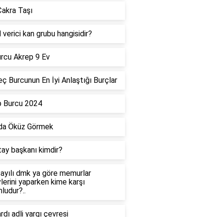
akra Taşı
 verici kan grubu hangisidir?
rcu Akrep 9 Ev
ç Burcunun En İyi Anlaştığı Burçlar
p Burcu 2024
da Öküz Görmek
tay başkanı kimdir?
ayılı dmk ya göre memurlar
lerini yaparken kime karşı
ludur?..
dı adli yargı çevresi