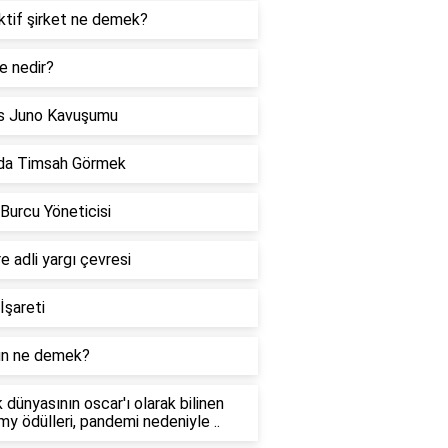
ktif şirket ne demek?
e nedir?
s Juno Kavuşumu
da Timsah Görmek
 Burcu Yöneticisi
re adli yargı çevresi
İşareti
n ne demek?
 dünyasının oscar'ı olarak bilinen
y ödülleri, pandemi nedeniyle ..