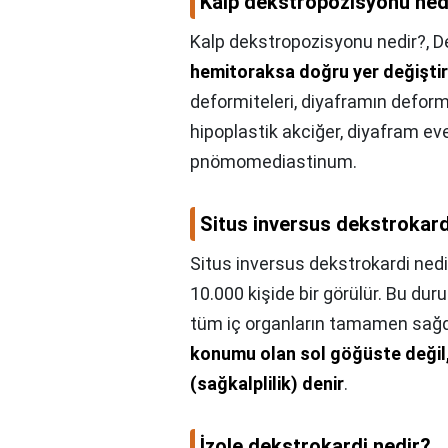
Kalp dekstropozisyonu ned
Kalp dekstropozisyonu nedir?,
D
hemitoraksa doğru yer değişti
deformiteleri, diyaframın defor
hipoplastik akciğer, diyafram ev
pnömomediastinum.
Situs inversus dekstrokard
Situs inversus dekstrokardi nedi
10.000 kişide bir görülür. Bu dur
tüm iç organların tamamen sağd
konumu olan sol göğüste değil
(sağkalplilik) denir
.
İzole dekstrokardi nedir?