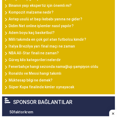
Binanın yaşı ekspertiz için önemli mi?
Kompozit malzeme nedir?
Antep usulü at başı kebabı yanına ne gider?
Didim Net online işlemler nasıl yapılır?
Adem boyu kaç basketbol?
Milli takımda en çok gol atan futbolcu kimdir?
İtalya Brezilya yarı final maçı ne zaman
NBA All-Star finali ne zaman?
Güreş kilo kategorileri nelerdir
Fenerbahçe hangi sezonda namağlup şampiyon oldu
Ronaldo ve Messi hangi takımlı
Müktesap bilgi ne demek?
Süper Kupa finalinde kimler oynayacak
SPONSOR BAĞLANTILAR
50faktorkrem