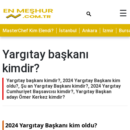
×
☰
ASTROLOJİ
MasterChef Kim Elendi?
İstanbul
Ankara
İzmir
Burs
SAĞLIK
YEMEK
Yargıtay başkanı
TARİFLERİ
kimdir?
GEZİLECEK
YERLER
Yargıtay başkanı kimdir?, 2024 Yargıtay Başkanı kim
CİLT
oldu?, Şu an Yargıtay Başkanı kimdir?, 2024 Yargıtay
BAKIMI
Cumhuriyet Başsavcısı kimdir?, Yargıtay Başkan
adayı Ömer Kerkez kimdir?
NEDİR
KAMP
ALANLARI
2024 Yargıtay Başkanı kim oldu?
HAMİLELİK