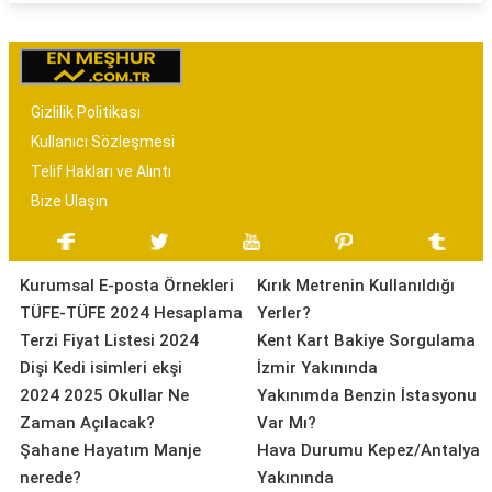
Gizlilik Politikası
Kullanıcı Sözleşmesi
Telif Hakları ve Alıntı
Bize Ulaşın
Kurumsal E-posta Örnekleri
Kırık Metrenin Kullanıldığı
TÜFE-TÜFE 2024 Hesaplama
Yerler?
Terzi Fiyat Listesi 2024
Kent Kart Bakiye Sorgulama
Dişi Kedi isimleri ekşi
İzmir Yakınında
2024 2025 Okullar Ne
Yakınımda Benzin İstasyonu
Zaman Açılacak?
Var Mı?
Şahane Hayatım Manje
Hava Durumu Kepez/Antalya
nerede?
Yakınında