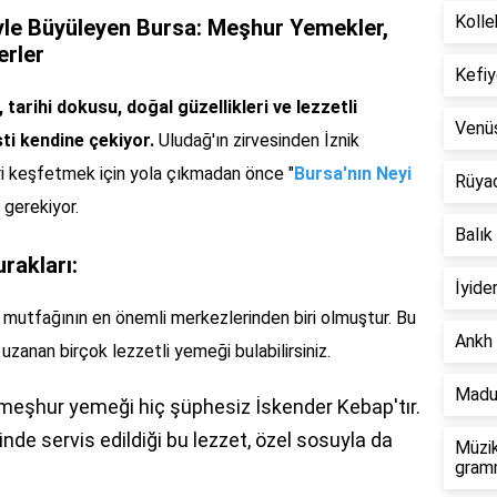
Kolle
riyle Büyüleyen Bursa: Meşhur Yemekler,
erler
Kefiy
tarihi dokusu, doğal güzellikleri ve lezzetli
Venü
sti kendine çekiyor.
Uludağ'ın zirvesinden İznik
ri keşfetmek için yola çıkmadan önce "
Bursa'nın Neyi
Rüya
 gerekiyor.
Balık
rakları:
İyide
mutfağının en önemli merkezlerinden biri olmuştur. Bu
Ankh 
zanan birçok lezzetli yemeği bulabilirsiniz.
Madu
meşhur yemeği hiç şüphesiz İskender Kebap'tır.
inde servis edildiği bu lezzet, özel sosuyla da
Müzik
gramm