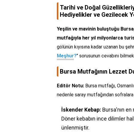
Tarihi ve Doğal Güzellikle
Hediyelikler ve Gezilecek Y
Yeşilin ve mavinin buluştuğu Bursa, 
mutfağıyla her yıl milyonlarca turi
gölünün kıyısına kadar uzanan bu şeh
Meşhur
?
" sorusunun cevabını bilmek
Bursa Mutfağının Lezzet Du
Editör Notu:
Bursa mutfağı, Osmanlı 
nedenle saray mutfağından sofralara u
İskender Kebap:
Bursa'nın en 
Döner kebabın ince dilimler hal
ünlenmiştir.