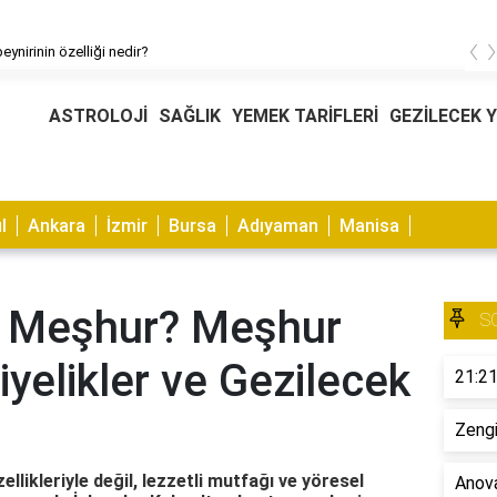
‹
eynirinin özelliği nedir?
ASTROLOJİ
SAĞLIK
YEMEK TARİFLERİ
GEZİLECEK 
l
Ankara
İzmir
Bursa
Adıyaman
Manisa
i Meşhur? Meşhur
S
yelikler ve Gezilecek
21:21
Zengi
llikleriyle değil, lezzetli mutfağı ve yöresel
Anova