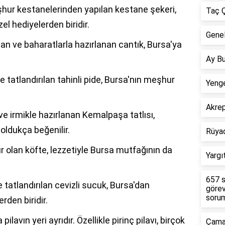
hur kestanelerinden yapılan kestane şekeri,
Taç Ç
el hediyelerden biridir.
Genel
an ve baharatlarla hazırlanan cantık, Bursa'ya
Ay Bu
tatlandırılan tahinli pide, Bursa'nın meşhur
Yenge
Akre
 ve irmikle hazırlanan Kemalpaşa tatlısı,
oldukça beğenilir.
Rüya
 olan köfte, lezzetiyle Bursa mutfağının da
Yargı
657 s
tatlandırılan cevizli sucuk, Bursa'dan
görev
sorum
rden biridir.
lavın yeri ayrıdır. Özellikle pirinç pilavı, birçok
Çamar