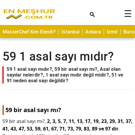
×
☰
ASTROLOJİ
MasterChef Kim Elendi?
İstanbul
Ankara
İzmir
Burs
SAĞLIK
YEMEK
59 1 asal sayı mıdır?
TARİFLERİ
GEZİLECEK
59 1 asal sayı mıdır?, 59 bir asal sayı mı?, Asal olan
YERLER
sayılar nelerdir?, 1 asal sayı mıdır değil midir?, 51 ve
91 neden asal sayı değildir?
CİLT
BAKIMI
NEDİR
59 bir asal sayı mı?
KAMP
59 bir asal sayı mı?,
2, 3, 5, 7, 11, 13, 17, 19, 23, 29, 31, 37,
ALANLARI
41, 43, 47, 53, 59, 61, 67, 71, 73, 79, 83, 89 ve 97 dir
.
HAMİLELİK