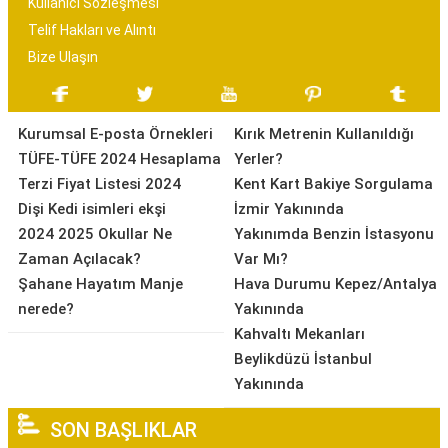
Kullanıcı Sözleşmesi
Telif Hakları ve Alıntı
Bize Ulaşın
Kurumsal E-posta Örnekleri
Kırık Metrenin Kullanıldığı
TÜFE-TÜFE 2024 Hesaplama
Yerler?
Terzi Fiyat Listesi 2024
Kent Kart Bakiye Sorgulama
Dişi Kedi isimleri ekşi
İzmir Yakınında
2024 2025 Okullar Ne
Yakınımda Benzin İstasyonu
Zaman Açılacak?
Var Mı?
Şahane Hayatım Manje
Hava Durumu Kepez/Antalya
nerede?
Yakınında
Kahvaltı Mekanları
Beylikdüzü İstanbul
Yakınında
SON BAŞLIKLAR