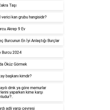
akra Taşı
 verici kan grubu hangisidir?
rcu Akrep 9 Ev
ç Burcunun En İyi Anlaştığı Burçlar
p Burcu 2024
da Öküz Görmek
tay başkanı kimdir?
ayılı dmk ya göre memurlar
lerini yaparken kime karşı
ludur?..
dı adli yargı çevresi