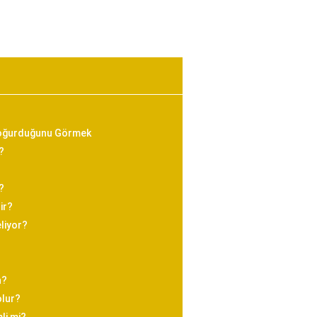
Doğurduğunu Görmek
?
?
ir?
liyor?
n?
olur?