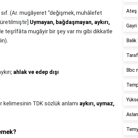
Ateş 
üretilmiştir]
Uymayan, bağdaşmayan, aykırı,
Gayri
de teşrîfâta mugāyir bir şey var mı gibi dikkatle
in).
Balik 
Taraf
Bbc n
ykırı;
ahlak ve edep dışı
Temp
Yükse
r kelimesinin TDK sözlük anlamı
aykırı, uymaz,
Aslan
Temy
demek?