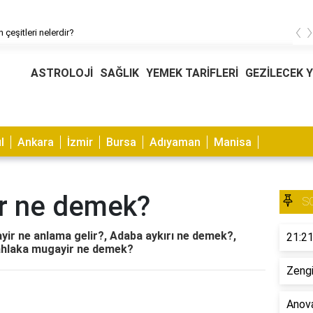
‹
 çeşitleri nelerdir?
ASTROLOJİ
SAĞLIK
YEMEK TARİFLERİ
GEZİLECEK 
l
Ankara
İzmir
Bursa
Adıyaman
Manisa
r ne demek?
S
r ne anlama gelir?, Adaba aykırı ne demek?,
21:21
ahlaka mugayir ne demek?
Zengi
Anova