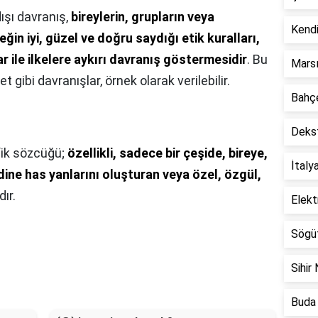
dışı davranış,
bireylerin, grupların veya
Kendi
in iyi, güzel ve doğru saydığı etik kuralları,
ar ile ilkelere aykırı davranış göstermesidir
. Bu
Marsı
 gibi davranışlar, örnek olarak verilebilir.
Bahçe
Dekst
fik sözcüğü;
özellikli, sadece bir çeşide, bireye,
İtaly
dine has yanlarını oluşturan veya özel, özgül,
ır.
Elekt
Sögüt
Sihir 
Buda 