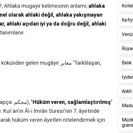
?,
Ahlaka mugayir kelimesinin anlamı;
ahlaka
Kolle
nel olarak ahlaki değil, ahlaka yakışmayan
Kefiy
r, ahlaki açıdan iyi ya da doğru değil, ahlaki
tanımlanır.
Venü
Rüya
ökünden gelen muġāyir مغاير “farklılaşan,
Balık
İyide
Ankh 
Muhkem (Arapça: محكم), "
Hüküm veren, sağlamlaştırılmış
"
Madu
Kur'an'ın Âl-i İmrân Suresi'nin 7. âyetinde
larak hüküm veren âyetleri nitelendirmek için
Müzik
gramm