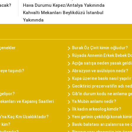
acak?
Hava Durumu Kepez/Antalya Yakınında
Kahvaltı Mekanları Beylikdüzü İstanbul
Yakınında
eçenekler
Burak Öz Çivit kimin oğludur?
Rüyada Annenin Erkek Bebek 
Açığa satışa neden yasak geldi
reye taşındı?
Abrazyon ve avülsiyon nedir?
Kupa üzerine baskı nasıl yapılır
Geciktirici prezervatifin adı ned
geliyor?
Gib'in durum kodu ne anlama ge
kanları ve Kapanış Saatleri
Ya Mubin anlamı nedir?
İlk kadın arkeolog kimdir?
ı'na Kaç Km Uzaklıktadır?
Yeni gelinin çekildiği konak kimi
r kim?
Baskı balatası arızalanırsa ne 