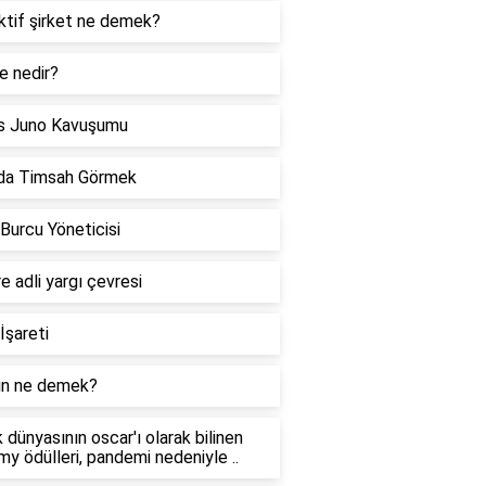
ktif şirket ne demek?
e nedir?
s Juno Kavuşumu
da Timsah Görmek
 Burcu Yöneticisi
re adli yargı çevresi
İşareti
n ne demek?
 dünyasının oscar'ı olarak bilinen
y ödülleri, pandemi nedeniyle ..