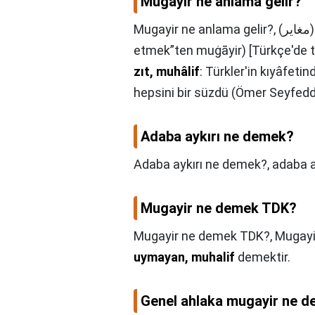
Mugayir ne anlama gelir?
Mugayir ne anlama gelir?,
(ﻣﻐﺎﻳﺮ) sıf. (Ar. muġāyeret “değişmek, muhâlefet
etmek”ten muġāyir) [Türkçe'de t
zıt, muhâlif
: Türkler'in kıyâfetin
hepsini bir süzdü (Ömer Seyfedd
Adaba aykırı ne demek?
Adaba aykırı ne demek?,
adaba a
Mugayir ne demek TDK?
Mugayir ne demek TDK?,
Mugayi
uymayan, muhalif
demektir.
Genel ahlaka mugayir ne 