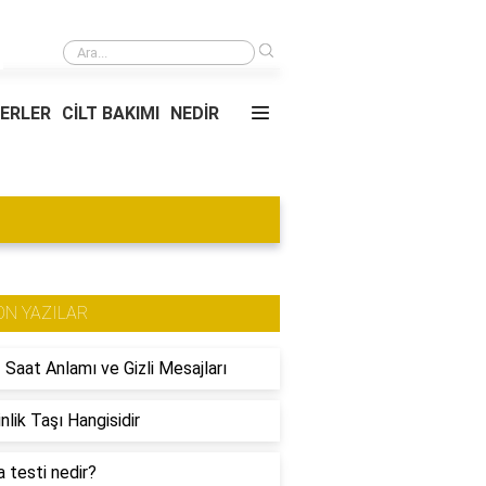
›
Deterjan çeşitleri nelerdir?
YERLER
CİLT BAKIMI
NEDİR
ON YAZILAR
 Saat Anlamı ve Gizli Mesajları
nlik Taşı Hangisidir
 testi nedir?