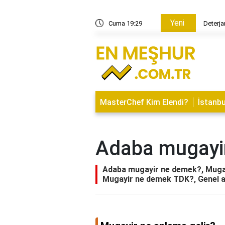
Yeni
min oğludur?
Cuma 19:29
Deterjan
MasterChef Kim Elendi?
İstanbu
Adaba mugayi
Adaba mugayir ne demek?, Mugayi
Mugayir ne demek TDK?, Genel 