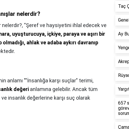
Taç Ç
nışlar nelerdir?
Genel
 nelerdir?,
“Şeref ve haysiyetini ihlal edecek ve
ara, uyuşturucuya, içkiye, paraya ve aşırı bir
Ay Bu
 olmadığı, ahlak ve adaba aykırı davranıp
Yenge
ktedir.
Akre
Rüya
in anlamı ""İnsanlığa karşı suçlar" terimi,
sanlık değeri
anlamına gelebilir. Ancak tüm
Yargı
 ve insanlık değerlerine karşı suç olarak
657 s
görev
sorum
Çamar