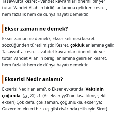
Tasavvufta kesret - vahdet kavramları önemli bir yer
tutar. Vahdet Allah'ın birliği anlamına gelirken kesret,
KAPLICALAR
hem fazlalık hem de dünya hayatı demektir.
İLETİŞİM
Ekser zaman ne demek?
Ekser zaman ne demek?,
Ekser kelimesi kesret
sözcüğünden türetilmiştir. Kesret,
çokluk
anlamına gelir.
Tasavvufta kesret - vahdet kavramları önemli bir yer
tutar. Vahdet Allah'ın birliği anlamına gelirken kesret,
hem fazlalık hem de dünya hayatı demektir.
Ekserisi Nedir anlamı?
Ekserisi Nedir anlamı?,
ѻ Ekser evkātında:
Vaktinin
çoğunda
. (ﺍﻛﺜﺮﻯ) zf. (Ar. ekѕeriyyā'nın kısaltılmış şekli
ekѕerі) Çok defa, çok zaman, çoğunlukla, ekseriya:
Gezerdim ekseri bir kuş gibi civârında (Hüseyin Sîret).