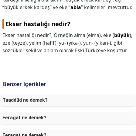
“büyük erkek kardeş” ve eke “
abla
” kelimeleri mevcuttur.
Ekser hastalığı nedir?
Ekser hastalığı nedir?,
Örneğin alma (elma), eke (
büyük
),
eze (teyze), yelim (hafif), yu- (yıka-), yun- (yıkan-), gibi
sözcükler şekil ve anlam olarak Eski Türkçeye koşuttur.
Benzer İçerikler
Taaddüd ne demek?
Ferâgat ne demek?
Feragat ne demek?