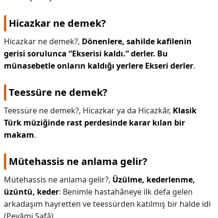
Hicazkar ne demek?
Hicazkar ne demek?,
Dönenlere, sahilde kafilenin
gerisi sorulunca “Ekserisi kaldı.” derler.
Bu
münasebetle onların kaldığı yerlere Ekseri derler
.
Teessüre ne demek?
Teessüre ne demek?,
Hicazkar ya da Hicazkâr,
Klasik
Türk müziğinde rast perdesinde karar kılan bir
makam
.
Mütehassis ne anlama gelir?
Mütehassis ne anlama gelir?,
Üzülme, kederlenme,
üzüntü, keder
: Benimle hastahâneye ilk defa gelen
arkadaşım hayretten ve teessürden katılmış bir halde idi
(Peyâmi Safâ).