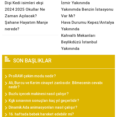
Dişi Kedi isimleri ekşi
İzmir Yakınında
2024 2025 Okullar Ne
Yakınımda Benzin İstasyonu
Zaman Açılacak?
Var Mı?
Şahane Hayatım Manje
Hava Durumu Kepez/Antalya
nerede?
Yakınında
Kahvaltı Mekanları
Beylikdüzü İstanbul
Yakınında
SON BAŞLIKLAR
ProRAW çekim modu nedir?
Ali, Burcu ve Kerim cinayet zanlısıdır. Bilmecenin cevabı
nedir?
Buzlu içecek makinesi nasıl çalışır?
Kgk sınavının sonuçları kaç yıl geçerlidir?
Dinamik Ada animasyonları nasıl çalışır?
16. haftada bebek hareket edebilir mi?