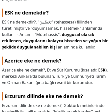
ESK ne demekdir?
ESK ne demekdir?,
"تَحَسَّسَ" (tehassesa) fiilinden
türetilmiştir ve "duyumsamak, hissetmek" anlamında
kullanılır. Anlamı: "Mütehassis",
duygusal olarak
etkilenen, duygularını kolayca hisseden ve yoğun bir
şekilde duygulanabilen kişi
anlamında kullanılır.
Azerice eke ne demek?
Azerice eke ne demek?,
Et ve Süt Kurumu (kısa adı:
ESK
),
merkezi Ankara'da bulunan, Türkiye Cumhuriyeti Tarım
ve Orman Bakanlığına bağlı resmî bir kurumdur.
Erzurum dilinde eke ne demek?
Erzurum dilinde eke ne demek?,
Göktürk metinlerinde
kardeşlik ile ilgili olarak ini “küçük erkek kardeş”, eçi