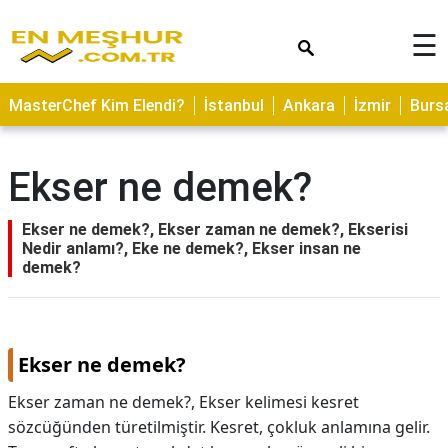
×
☰
ASTROLOJİ
MasterChef Kim Elendi?
İstanbul
Ankara
İzmir
Burs
SAĞLIK
YEMEK
Ekser ne demek?
TARİFLERİ
GEZİLECEK
Ekser ne demek?, Ekser zaman ne demek?, Ekserisi
YERLER
Nedir anlamı?, Eke ne demek?, Ekser insan ne
demek?
CİLT
BAKIMI
NEDİR
Ekser ne demek?
KAMP
Ekser zaman ne demek?, Ekser kelimesi kesret
ALANLARI
sözcüğünden türetilmiştir. Kesret, çokluk anlamına gelir.
HAMİLELİK