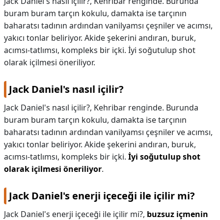
Jack Daniel's nasıl içilir?, Kehribar renginde. Burunda
buram buram tarçın kokulu, damakta ise tarçının
KAPLICALAR
baharatsı tadının ardından vanilyamsı çeşniler ve acımsı,
yakıcı tonlar beliriyor. Akide şekerini andıran, buruk,
İLETİŞİM
acımsı-tatlımsı, kompleks bir içki. İyi soğutulup shot
olarak içilmesi öneriliyor.
Jack Daniel's nasıl içilir?
Jack Daniel's nasıl içilir?,
Kehribar renginde. Burunda
buram buram tarçın kokulu, damakta ise tarçının
baharatsı tadının ardından vanilyamsı çeşniler ve acımsı,
yakıcı tonlar beliriyor. Akide şekerini andıran, buruk,
acımsı-tatlımsı, kompleks bir içki.
İyi soğutulup shot
olarak içilmesi öneriliyor
.
Jack Daniel's enerji içeceği ile içilir mi?
Jack Daniel's enerji içeceği ile içilir mi?,
buzsuz içmenin