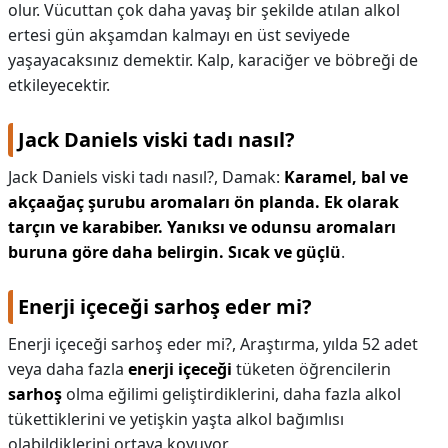
olur. Vücuttan çok daha yavaş bir şekilde atılan alkol
ertesi gün akşamdan kalmayı en üst seviyede
yaşayacaksınız demektir. Kalp, karaciğer ve böbreği de
etkileyecektir.
Jack Daniels viski tadı nasıl?
Jack Daniels viski tadı nasıl?,
Damak:
Karamel, bal ve
akçaağaç şurubu aromaları ön planda.
Ek olarak
tarçın ve karabiber.
Yanıksı ve odunsu aromaları
buruna göre daha belirgin.
Sıcak ve güçlü
.
Enerji içeceği sarhoş eder mi?
Enerji içeceği sarhoş eder mi?,
Araştırma, yılda 52 adet
veya daha fazla
enerji içeceği
tüketen öğrencilerin
sarhoş
olma eğilimi geliştirdiklerini, daha fazla alkol
tükettiklerini ve yetişkin yaşta alkol bağımlısı
olabildiklerini ortaya koyuyor.