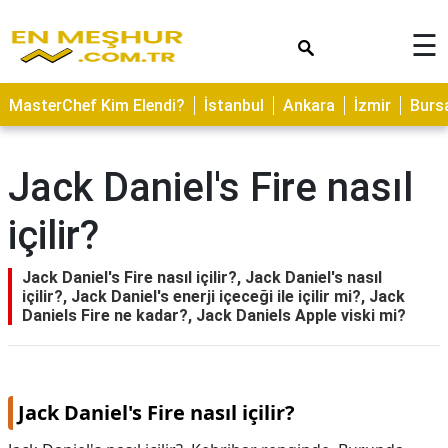
×
☰
ASTROLOJİ
MasterChef Kim Elendi?
İstanbul
Ankara
İzmir
Burs
SAĞLIK
YEMEK
Jack Daniel's Fire nasıl
TARİFLERİ
içilir?
GEZİLECEK
YERLER
Jack Daniel's Fire nasıl içilir?, Jack Daniel's nasıl
CİLT
içilir?, Jack Daniel's enerji içeceği ile içilir mi?, Jack
BAKIMI
Daniels Fire ne kadar?, Jack Daniels Apple viski mi?
NEDİR
KAMP
ALANLARI
Jack Daniel's Fire nasıl içilir?
HAMİLELİK