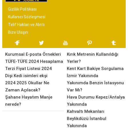
Gizlilik Politikası
Kullanıcı Sözleşmesi
Telif Hakları ve Alıntı
Bize Ulaşın
Kurumsal E-posta Örnekleri
Kırık Metrenin Kullanıldığı
TÜFE-TÜFE 2024 Hesaplama
Yerler?
Terzi Fiyat Listesi 2024
Kent Kart Bakiye Sorgulama
Dişi Kedi isimleri ekşi
İzmir Yakınında
2024 2025 Okullar Ne
Yakınımda Benzin İstasyonu
Zaman Açılacak?
Var Mı?
Şahane Hayatım Manje
Hava Durumu Kepez/Antalya
nerede?
Yakınında
Kahvaltı Mekanları
Beylikdüzü İstanbul
Yakınında