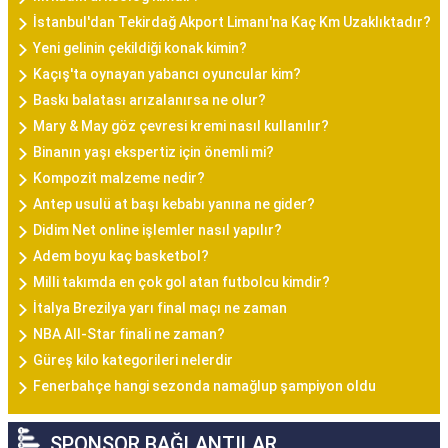
İstanbul'dan Tekirdağ Akport Limanı'na Kaç Km Uzaklıktadır?
Yeni gelinin çekildiği konak kimin?
Kaçış'ta oynayan yabancı oyuncular kim?
Baskı balatası arızalanırsa ne olur?
Mary & May göz çevresi kremi nasıl kullanılır?
Binanın yaşı ekspertiz için önemli mi?
Kompozit malzeme nedir?
Antep usulü at başı kebabı yanına ne gider?
Didim Net online işlemler nasıl yapılır?
Adem boyu kaç basketbol?
Milli takımda en çok gol atan futbolcu kimdir?
İtalya Brezilya yarı final maçı ne zaman
NBA All-Star finali ne zaman?
Güreş kilo kategorileri nelerdir
Fenerbahçe hangi sezonda namağlup şampiyon oldu
SPONSOR BAĞLANTILAR