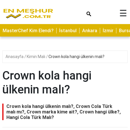
×
☰
ASTROLOJİ
MasterChef Kim Elendi?
İstanbul
Ankara
İzmir
Burs
SAĞLIK
YEMEK
TARİFLERİ
Anasayfa
Kimin Malı
Crown kola hangi ülkenin malı?
GEZİLECEK
YERLER
Crown kola hangi
CİLT
ülkenin malı?
BAKIMI
NEDİR
Crown kola hangi ülkenin malı?, Crown Cola Türk
KAMP
malı mı?, Crown marka kime ait?, Crown hangi ülke?,
Hangi Cola Türk Malı?
ALANLARI
HAMİLELİK