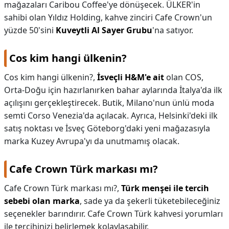
mağazaları Caribou Coffee'ye dönüşecek. ÜLKER'in
sahibi olan Yıldız Holding, kahve zinciri Cafe Crown'un
yüzde 50'sini
Kuveytli Al Sayer Grubu
'na satıyor.
Cos kim hangi ülkenin?
Cos kim hangi ülkenin?,
İsveçli H&M'e ait
olan COS,
Orta-Doğu için hazırlanırken bahar aylarında İtalya'da ilk
açılışını gerçekleştirecek. Butik, Milano'nun ünlü moda
semti Corso Venezia'da açılacak. Ayrıca, Helsinki'deki ilk
satış noktası ve İsveç Göteborg'daki yeni mağazasıyla
marka Kuzey Avrupa'yı da unutmamış olacak.
Cafe Crown Türk markası mı?
Cafe Crown Türk markası mı?,
Türk menşei ile tercih
sebebi olan marka
, sade ya da şekerli tüketebileceğiniz
seçenekler barındırır. Cafe Crown Türk kahvesi yorumları
ile tercihinizi belirlemek kolaylaşabilir.