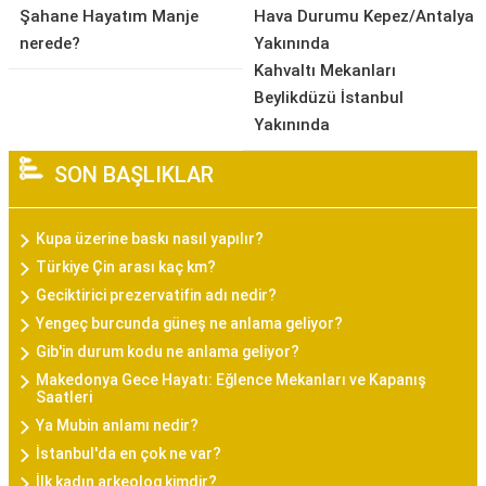
Şahane Hayatım Manje
Hava Durumu Kepez/Antalya
nerede?
Yakınında
Kahvaltı Mekanları
Beylikdüzü İstanbul
Yakınında
SON BAŞLIKLAR
Kupa üzerine baskı nasıl yapılır?
Türkiye Çin arası kaç km?
Geciktirici prezervatifin adı nedir?
Yengeç burcunda güneş ne anlama geliyor?
Gib'in durum kodu ne anlama geliyor?
Makedonya Gece Hayatı: Eğlence Mekanları ve Kapanış
Saatleri
Ya Mubin anlamı nedir?
İstanbul'da en çok ne var?
İlk kadın arkeolog kimdir?