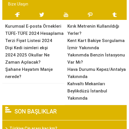
Bize Ulaşın
Kurumsal E-posta Örnekleri
Kırık Metrenin Kullanıldığı
TÜFE-TÜFE 2024 Hesaplama
Yerler?
Terzi Fiyat Listesi 2024
Kent Kart Bakiye Sorgulama
Dişi Kedi isimleri ekşi
İzmir Yakınında
2024 2025 Okullar Ne
Yakınımda Benzin İstasyonu
Zaman Açılacak?
Var Mı?
Şahane Hayatım Manje
Hava Durumu Kepez/Antalya
nerede?
Yakınında
Kahvaltı Mekanları
Beylikdüzü İstanbul
Yakınında
SON BAŞLIKLAR
Türkiye Çin arası kaç km?