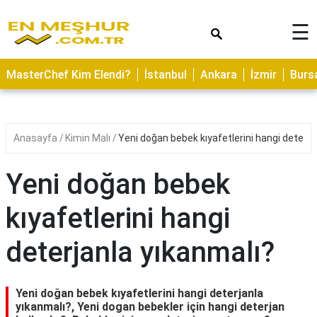
×
☰
ASTROLOJİ
MasterChef Kim Elendi?
İstanbul
Ankara
İzmir
Burs
SAĞLIK
YEMEK
TARİFLERİ
Anasayfa
Kimin Malı
Yeni doğan bebek kıyafetlerini hangi deterja
GEZİLECEK
YERLER
Yeni doğan bebek
CİLT
kıyafetlerini hangi
BAKIMI
deterjanla yıkanmalı?
NEDİR
KAMP
ALANLARI
Yeni doğan bebek kıyafetlerini hangi deterjanla
yıkanmalı?, Yeni dogan bebekler için hangi deterjan
HAMİLELİK