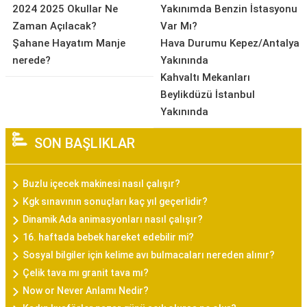
2024 2025 Okullar Ne
Yakınımda Benzin İstasyonu
Zaman Açılacak?
Var Mı?
Şahane Hayatım Manje
Hava Durumu Kepez/Antalya
nerede?
Yakınında
Kahvaltı Mekanları
Beylikdüzü İstanbul
Yakınında
SON BAŞLIKLAR
Buzlu içecek makinesi nasıl çalışır?
Kgk sınavının sonuçları kaç yıl geçerlidir?
Dinamik Ada animasyonları nasıl çalışır?
16. haftada bebek hareket edebilir mi?
Sosyal bilgiler için kelime avı bulmacaları nereden alınır?
Çelik tava mı granit tava mı?
Now or Never Anlamı Nedir?