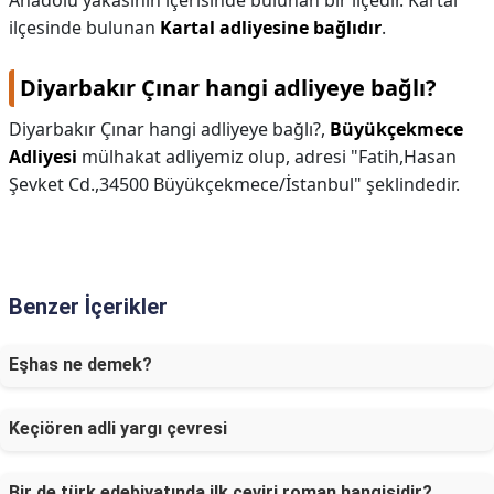
Anadolu yakasının içerisinde bulunan bir ilçedir. Kartal
ilçesinde bulunan
Kartal adliyesine bağlıdır
.
Diyarbakır Çınar hangi adliyeye bağlı?
Diyarbakır Çınar hangi adliyeye bağlı?,
Büyükçekmece
Adliyesi
mülhakat adliyemiz olup, adresi "Fatih,Hasan
Şevket Cd.,34500 Büyükçekmece/İstanbul" şeklindedir.
Benzer İçerikler
Eşhas ne demek?
Keçiören adli yargı çevresi
Bir de türk edebiyatında ilk çeviri roman hangisidir?