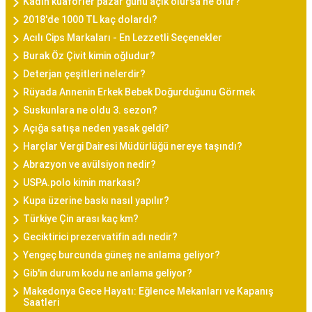
Kadın kuaförler pazar günü açık olursa ne olur?
2018'de 1000 TL kaç dolardı?
Acılı Cips Markaları - En Lezzetli Seçenekler
Burak Öz Çivit kimin oğludur?
Deterjan çeşitleri nelerdir?
Rüyada Annenin Erkek Bebek Doğurduğunu Görmek
Suskunlara ne oldu 3. sezon?
Açığa satışa neden yasak geldi?
Harçlar Vergi Dairesi Müdürlüğü nereye taşındı?
Abrazyon ve avülsiyon nedir?
USPA.polo kimin markası?
Kupa üzerine baskı nasıl yapılır?
Türkiye Çin arası kaç km?
Geciktirici prezervatifin adı nedir?
Yengeç burcunda güneş ne anlama geliyor?
Gib'in durum kodu ne anlama geliyor?
Makedonya Gece Hayatı: Eğlence Mekanları ve Kapanış
Saatleri