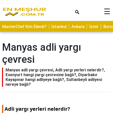
×
☰
ASTROLOJİ
MasterChef Kim Elendi?
İstanbul
Ankara
İzmir
Burs
SAĞLIK
YEMEK
Manyas adli yargı
TARİFLERİ
çevresi
GEZİLECEK
YERLER
Manyas adli yargı çevresi, Adli yargı yerleri nelerdir?,
CİLT
Esenyurt hangi yargı çevresine bağlı?, Diyarbakır
BAKIMI
Kayapınar hangi adliyeye bağlı?, Sultanbeyli adliyesi
nereye bağlı?
NEDİR
KAMP
ALANLARI
Adli yargı yerleri nelerdir?
HAMİLELİK