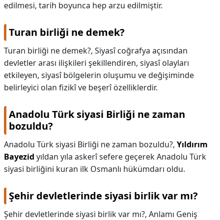
edilmesi, tarih boyunca hep arzu edilmiştir.
Turan birliği ne demek?
Turan birliği ne demek?,
Siyasî coğrafya açısından
devletler arası ilişkileri şekillendiren, siyasî olayları
etkileyen, siyasî bölgelerin oluşumu ve değişiminde
belirleyici olan fizikî ve beşerî özelliklerdir.
Anadolu Türk siyasi Birliği ne zaman
bozuldu?
Anadolu Türk siyasi Birliği ne zaman bozuldu?,
Yıldırım
Bayezid
yıldan yıla askerî sefere geçerek Anadolu Türk
siyasi birliğini kuran ilk Osmanlı hükümdarı oldu.
Şehir devletlerinde siyasi birlik var mı?
Şehir devletlerinde siyasi birlik var mı?,
Anlamı Geniş