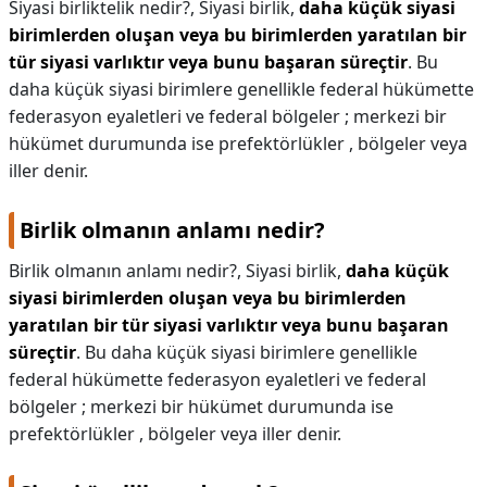
Siyasi birliktelik nedir?,
Siyasi birlik,
daha küçük siyasi
birimlerden oluşan veya bu birimlerden yaratılan bir
tür siyasi varlıktır veya bunu başaran süreçtir
. Bu
daha küçük siyasi birimlere genellikle federal hükümette
federasyon eyaletleri ve federal bölgeler ; merkezi bir
hükümet durumunda ise prefektörlükler , bölgeler veya
iller denir.
Birlik olmanın anlamı nedir?
Birlik olmanın anlamı nedir?,
Siyasi birlik,
daha küçük
siyasi birimlerden oluşan veya bu birimlerden
yaratılan bir tür siyasi varlıktır veya bunu başaran
süreçtir
. Bu daha küçük siyasi birimlere genellikle
federal hükümette federasyon eyaletleri ve federal
bölgeler ; merkezi bir hükümet durumunda ise
prefektörlükler , bölgeler veya iller denir.