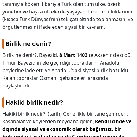
tanımıyla köken itibarıyla Türk olan tüm ülke, özerk
yönetim ve başka ülkelerde yaşayan Türk topluluklarının
(kısaca Türk Dünyası'nın) tek çatı altında toplanmasını ve
örgütlenmesini ifade eden siyasi bir kavram.
Birlik ne denir?
Birlik ne denir?,
Bayezid,
8 Mart 1403
'te Akşehir'de öldü.
Timur, Bayezid'in ele geçirdiği topraklarını Anadolu
beylerine iade etti ve Anadolu'daki siyasi birlik bozuldu.
Kalan topraklar Osmanlı şehzadeleri arasında
paylaştırıldı.
Hakiki birlik nedir?
Hakiki birlik nedir?,
(tarih) Genellikle bir tane şehirden,
kasabalar ve köylerden meydana gelen,
kendi içinde ve
dışında siyasal ve ekonomik olarak bağımsız, bir
hükümdar tarafından ya da Cumhuriyet rejimi ile