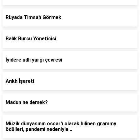
Rüyada Timsah Görmek
Balık Burcu Yöneticisi
İyidere adli yargı çevresi
Ankh İşareti
Madun ne demek?
Müzik dünyasının oscar'ı olarak bilinen grammy
ödülleri, pandemi nedeniyle ..