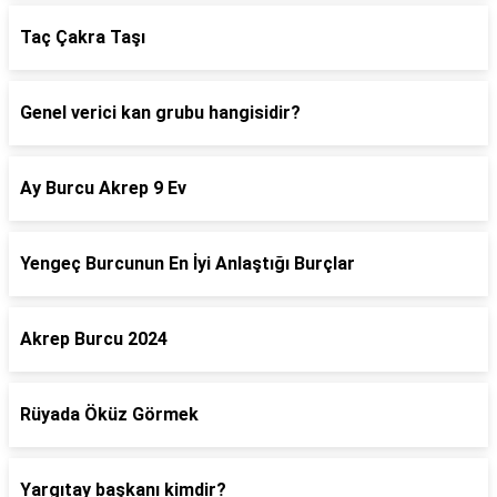
Taç Çakra Taşı
Genel verici kan grubu hangisidir?
Ay Burcu Akrep 9 Ev
Yengeç Burcunun En İyi Anlaştığı Burçlar
Akrep Burcu 2024
Rüyada Öküz Görmek
Yargıtay başkanı kimdir?