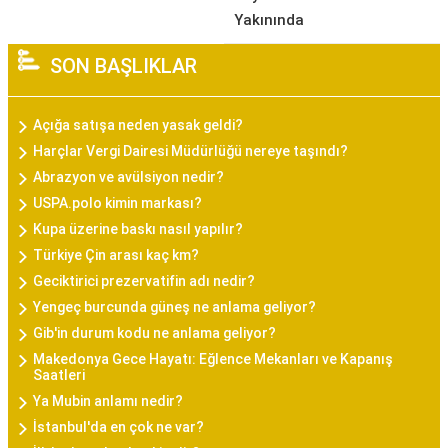
Yakınında
SON BAŞLIKLAR
Açığa satışa neden yasak geldi?
Harçlar Vergi Dairesi Müdürlüğü nereye taşındı?
Abrazyon ve avülsiyon nedir?
USPA.polo kimin markası?
Kupa üzerine baskı nasıl yapılır?
Türkiye Çin arası kaç km?
Geciktirici prezervatifin adı nedir?
Yengeç burcunda güneş ne anlama geliyor?
Gib'in durum kodu ne anlama geliyor?
Makedonya Gece Hayatı: Eğlence Mekanları ve Kapanış
Saatleri
Ya Mubin anlamı nedir?
İstanbul'da en çok ne var?