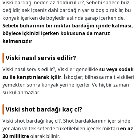
Viski bardağı neden az doldurulur?,
Sebebi sadece buz
değildir, sek içseniz dahi bardağın yarısı boş bırakılır, bu
konyak içerken de böyledir, aslında şarap içerken de.
Sebebi buharının bir miktar bardağın içinde kalması,
böylece içkinizi içerken kokusuna da maruz
kalmanızdır
.
Viski nasıl servis edilir?
Viski nasıl servis edilir?,
Viskiler genellikle
su veya sodalı
su ile karıştırılarak içilir
. İskoçlar; bilhassa malt viskileri
yemekten sonra konyak yerine içerler. Ve hiçbir zaman
su kullanmazlar.
Viski shot bardağı kaç cl?
Viski shot bardağı kaç cl?,
Shot bardaklarının içerisinde
yer alan ve tek seferde tüketilebilen içecek miktarı
en az
30 mililitre
olarak bilinir.