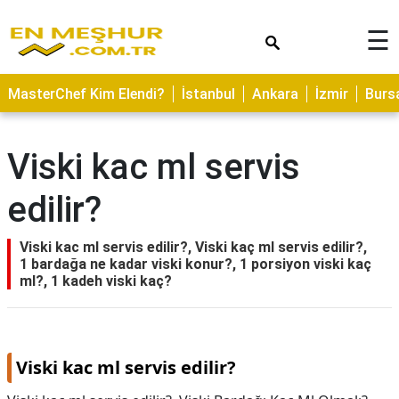
×
☰
ASTROLOJİ
MasterChef Kim Elendi?
İstanbul
Ankara
İzmir
Burs
SAĞLIK
YEMEK
Viski kac ml servis
TARİFLERİ
edilir?
GEZİLECEK
YERLER
Viski kac ml servis edilir?, Viski kaç ml servis edilir?,
CİLT
1 bardağa ne kadar viski konur?, 1 porsiyon viski kaç
BAKIMI
ml?, 1 kadeh viski kaç?
NEDİR
KAMP
ALANLARI
Viski kac ml servis edilir?
HAMİLELİK