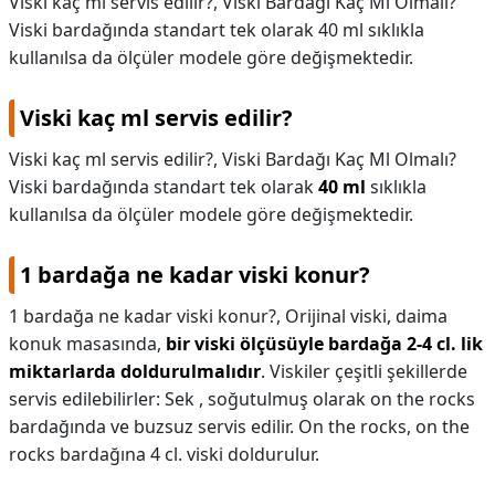
Viski kaç ml servis edilir?, Viski Bardağı Kaç Ml Olmalı?
Viski bardağında standart tek olarak 40 ml sıklıkla
KAPLICALAR
kullanılsa da ölçüler modele göre değişmektedir.
İLETİŞİM
Viski kaç ml servis edilir?
Viski kaç ml servis edilir?,
Viski Bardağı Kaç Ml Olmalı?
Viski bardağında standart tek olarak
40 ml
sıklıkla
kullanılsa da ölçüler modele göre değişmektedir.
1 bardağa ne kadar viski konur?
1 bardağa ne kadar viski konur?,
Orijinal viski, daima
konuk masasında,
bir viski ölçüsüyle bardağa 2-4 cl. lik
miktarlarda doldurulmalıdır
. Viskiler çeşitli şekillerde
servis edilebilirler: Sek , soğutulmuş olarak on the rocks
bardağında ve buzsuz servis edilir. On the rocks, on the
rocks bardağına 4 cl. viski doldurulur.