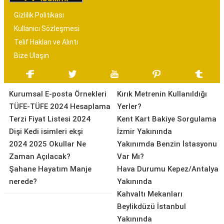
Gizlilik Politikası
Kullanıcı Sözleşmesi
Telif Hakları ve Alıntı
Bize Ulaşın
Kurumsal E-posta Örnekleri
Kırık Metrenin Kullanıldığı
TÜFE-TÜFE 2024 Hesaplama
Yerler?
Terzi Fiyat Listesi 2024
Kent Kart Bakiye Sorgulama
Dişi Kedi isimleri ekşi
İzmir Yakınında
2024 2025 Okullar Ne
Yakınımda Benzin İstasyonu
Zaman Açılacak?
Var Mı?
Şahane Hayatım Manje
Hava Durumu Kepez/Antalya
nerede?
Yakınında
Kahvaltı Mekanları
Beylikdüzü İstanbul
Yakınında