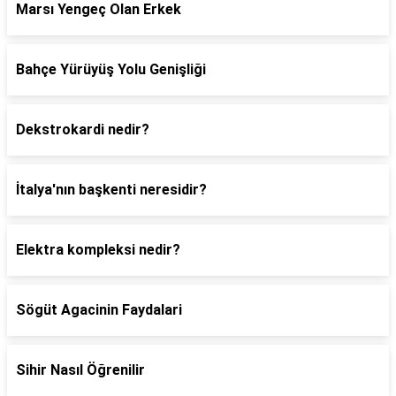
Marsı Yengeç Olan Erkek
Bahçe Yürüyüş Yolu Genişliği
Dekstrokardi nedir?
İtalya'nın başkenti neresidir?
Elektra kompleksi nedir?
Sögüt Agacinin Faydalari
Sihir Nasıl Öğrenilir