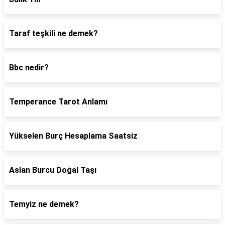
Taraf teşkili ne demek?
Bbc nedir?
Temperance Tarot Anlamı
Yükselen Burç Hesaplama Saatsiz
Aslan Burcu Doğal Taşı
Temyiz ne demek?