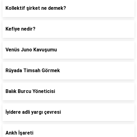
Kollektif şirket ne demek?
Kefiye nedir?
Venüs Juno Kavuşumu
Rüyada Timsah Görmek
Balık Burcu Yöneticisi
İyidere adli yargı çevresi
Ankh İşareti