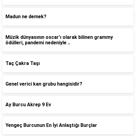
Madun ne demek?
Müzik dünyasının oscar'ı olarak bilinen grammy
ödülleri, pandemi nedeniyle ..
Taç Çakra Taşı
Genel verici kan grubu hangisidir?
Ay Burcu Akrep 9 Ev
Yengeç Burcunun En İyi Anlaştığı Burçlar