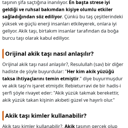
taşının şifa saçtığına inanılıyor.
En başta strese iyi
geldiği ve ruhsal bakımdan kişiye olumlu etkiler
sağladığından söz ediliyor
. Çünkü bu taş çeşitlerindeki
yüksek ve güçlü enerji insanları etkileyerek, onlara iyi
geliyor. Akik taşı, birtakım insanlar tarafından da boğa
burcu taşı olarak kabul ediliyor.
Orijinal akik taşı nasıl anlaşılır?
Orijinal akik taşı nasıl anlaşılır?,
Resulullah (sav) bir diğer
hadiste de şöyle buyurdular: "
Her kim akik yüzüğü
taksa ihtiyaçlarını temin etmiştir
." diye buyurmuşdur
ve akik taşı'nı işaret etmişdir. Rebieturravi de bir hadis-i
şerfi şöyle rivayet eder: "Akik yüzük takmak berekettir,
akik yüzük takan kişinin akıbeti güzel ve hayırlı olur."
Akik taşı kimler kullanabilir?
Akik taşı kimler kullanabilir?,
Akik
taşının gerçek olup