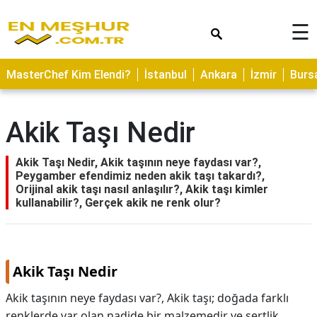
×
☰
ASTROLOJİ
MasterChef Kim Elendi?
İstanbul
Ankara
İzmir
Burs
SAĞLIK
YEMEK
Akik Taşı Nedir
TARİFLERİ
GEZİLECEK
Akik Taşı Nedir, Akik taşının neye faydası var?,
YERLER
Peygamber efendimiz neden akik taşı takardı?,
Orijinal akik taşı nasıl anlaşılır?, Akik taşı kimler
CİLT
kullanabilir?, Gerçek akik ne renk olur?
BAKIMI
NEDİR
Akik Taşı Nedir
KAMP
ALANLARI
Akik taşının neye faydası var?, Akik taşı; doğada farklı
renklerde var olan nadide bir malzemedir ve sertlik
HAMİLELİK