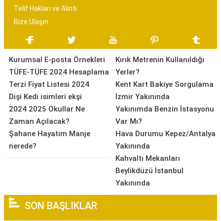
Telif Hakları ve Alıntı
Bize Ulaşın
Kurumsal E-posta Örnekleri
Kırık Metrenin Kullanıldığı
TÜFE-TÜFE 2024 Hesaplama
Yerler?
Terzi Fiyat Listesi 2024
Kent Kart Bakiye Sorgulama
Dişi Kedi isimleri ekşi
İzmir Yakınında
2024 2025 Okullar Ne
Yakınımda Benzin İstasyonu
Zaman Açılacak?
Var Mı?
Şahane Hayatım Manje
Hava Durumu Kepez/Antalya
nerede?
Yakınında
Kahvaltı Mekanları
Beylikdüzü İstanbul
Yakınında
SON BAŞLIKLAR