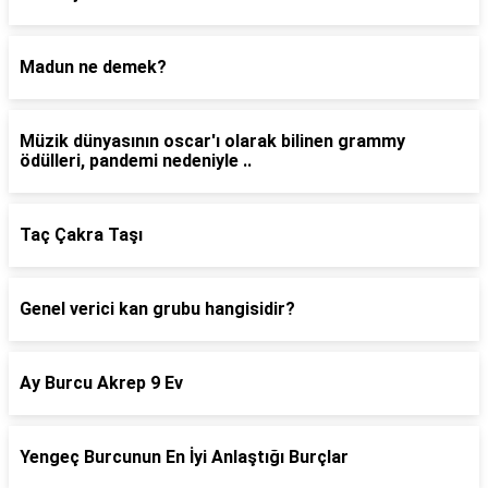
Madun ne demek?
Müzik dünyasının oscar'ı olarak bilinen grammy
ödülleri, pandemi nedeniyle ..
Taç Çakra Taşı
Genel verici kan grubu hangisidir?
Ay Burcu Akrep 9 Ev
Yengeç Burcunun En İyi Anlaştığı Burçlar