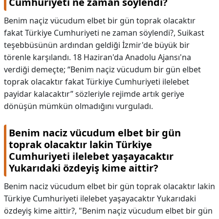
Cumhuriyeti ne zaman söylendi?
Benim naçiz vücudum elbet bir gün toprak olacaktır
fakat Türkiye Cumhuriyeti ne zaman söylendi?,
Suikast
teşebbüsünün ardından geldiği İzmir'de büyük bir
törenle karşılandı. 18 Haziran'da Anadolu Ajansı'na
verdiği demeçte; “Benim naçiz vücudum bir gün elbet
toprak olacaktır fakat Türkiye Cumhuriyeti ilelebet
payidar kalacaktır” sözleriyle rejimde artık geriye
dönüşün mümkün olmadığını vurguladı.
Benim naciz vücudum elbet bir gün
toprak olacaktır lakin Türkiye
Cumhuriyeti ilelebet yaşayacaktır
Yukarıdaki özdeyiş kime aittir?
Benim naciz vücudum elbet bir gün toprak olacaktır lakin
Türkiye Cumhuriyeti ilelebet yaşayacaktır Yukarıdaki
özdeyiş kime aittir?,
"Benim naçiz vücudum elbet bir gün