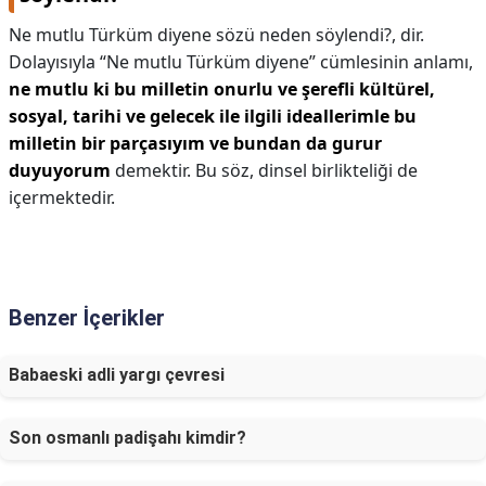
Ne mutlu Türküm diyene sözü neden söylendi?,
dir.
Dolayısıyla “Ne mutlu Türküm diyene” cümlesinin anlamı,
ne mutlu ki bu milletin onurlu ve şerefli kültürel,
sosyal, tarihi ve gelecek ile ilgili ideallerimle bu
milletin bir parçasıyım ve bundan da gurur
duyuyorum
demektir. Bu söz, dinsel birlikteliği de
içermektedir.
Benzer İçerikler
Babaeski adli yargı çevresi
Son osmanlı padişahı kimdir?