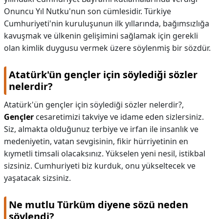
Onuncu Yıl Nutku'nun son cümlesidir. Türkiye
Cumhuriyeti'nin kuruluşunun ilk yıllarında, bağımsızlığa
kavuşmak ve ülkenin gelişimini sağlamak için gerekli
olan kimlik duygusu vermek üzere söylenmiş bir sözdür.
Atatürk'ün gençler için söylediği sözler
nelerdir?
Atatürk'ün gençler için söylediği sözler nelerdir?,
Gençler
cesaretimizi takviye ve idame eden sizlersiniz.
Siz, almakta olduğunuz terbiye ve irfan ile insanlık ve
medeniyetin, vatan sevgisinin, fikir hürriyetinin en
kıymetli timsali olacaksınız. Yükselen yeni nesil, istikbal
sizsiniz. Cumhuriyeti biz kurduk, onu yükseltecek ve
yaşatacak sizsiniz.
Ne mutlu Türküm diyene sözü neden
söylendi?