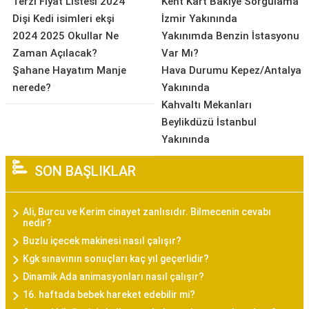
Terzi Fiyat Listesi 2024
Kent Kart Bakiye Sorgulama
Dişi Kedi isimleri ekşi
İzmir Yakınında
2024 2025 Okullar Ne
Yakınımda Benzin İstasyonu
Zaman Açılacak?
Var Mı?
Şahane Hayatım Manje
Hava Durumu Kepez/Antalya
nerede?
Yakınında
Kahvaltı Mekanları
Beylikdüzü İstanbul
Yakınında
SON BAŞLIKLAR
Ali, Burcu ve Kerim cinayet zanlısıdır. Bilmecenin cevabı
nedir?
Buzlu içecek makinesi nasıl çalışır?
Kgk sınavının sonuçları kaç yıl geçerlidir?
Dinamik Ada animasyonları nasıl çalışır?
16. haftada bebek hareket edebilir mi?