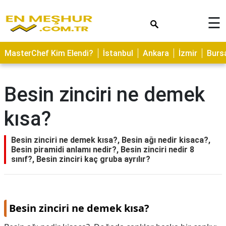
×
☰
ASTROLOJİ
MasterChef Kim Elendi?
İstanbul
Ankara
İzmir
Burs
SAĞLIK
YEMEK
Besin zinciri ne demek
TARİFLERİ
kısa?
GEZİLECEK
YERLER
Besin zinciri ne demek kısa?, Besin ağı nedir kisaca?,
CİLT
Besin piramidi anlamı nedir?, Besin zinciri nedir 8
BAKIMI
sınıf?, Besin zinciri kaç gruba ayrılır?
NEDİR
KAMP
ALANLARI
Besin zinciri ne demek kısa?
HAMİLELİK