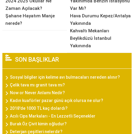
2024 2025 Okullar Ne
Yakınımda Benzin İstasyonu
Zaman Açılacak?
Var Mı?
Şahane Hayatım Manje
Hava Durumu Kepez/Antalya
nerede?
Yakınında
Kahvaltı Mekanları
Beylikdüzü İstanbul
Yakınında
SON BAŞLIKLAR
Sosyal bilgiler için kelime avı bulmacaları nereden alınır?
Çelik tava mı granit tava mı?
Now or Never Anlamı Nedir?
Kadın kuaförler pazar günü açık olursa ne olur?
2018'de 1000 TL kaç dolardı?
Acılı Cips Markaları - En Lezzetli Seçenekler
Burak Öz Çivit kimin oğludur?
Deterjan çeşitleri nelerdir?