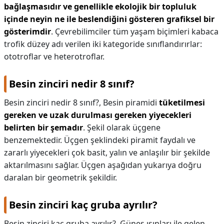
bağlaşmasıdır ve genellikle ekolojik bir topluluk
içinde neyin ne ile beslendiğini gösteren grafiksel bir
gösterimdir
. Çevrebilimciler tüm yaşam biçimleri kabaca
trofik düzey adı verilen iki kategoride sınıflandırırlar:
ototroflar ve heterotroflar.
Besin zinciri nedir 8 sınıf?
Besin zinciri nedir 8 sınıf?,
Besin piramidi
tüketilmesi
gereken ve uzak durulması gereken yiyecekleri
belirten bir şemadır
. Şekil olarak üçgene
benzemektedir. Üçgen şeklindeki piramit faydalı ve
zararlı yiyecekleri çok basit, yalın ve anlaşılır bir şekilde
aktarılmasını sağlar. Üçgen aşağıdan yukarıya doğru
daralan bir geometrik şekildir.
Besin zinciri kaç gruba ayrılır?
Besin zinciri kaç gruba ayrılır?,
Güneş ışınları ile gelen