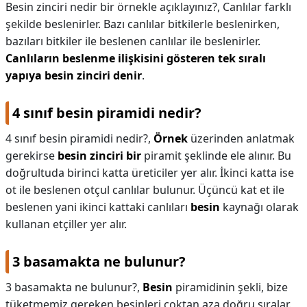
Besin zinciri nedir bir örnekle açıklayınız?,
Canlılar farklı
şekilde beslenirler. Bazı canlılar bitkilerle beslenirken,
bazıları bitkiler ile beslenen canlılar ile beslenirler.
Canlıların beslenme ilişkisini gösteren tek sıralı
yapıya besin zinciri denir
.
4 sınıf besin piramidi nedir?
4 sınıf besin piramidi nedir?,
Örnek
üzerinden anlatmak
gerekirse
besin zinciri bir
piramit şeklinde ele alınır. Bu
doğrultuda birinci katta üreticiler yer alır. İkinci katta ise
ot ile beslenen otçul canlılar bulunur. Üçüncü kat et ile
beslenen yani ikinci kattaki canlıları
besin
kaynağı olarak
kullanan etçiller yer alır.
3 basamakta ne bulunur?
3 basamakta ne bulunur?,
Besin
piramidinin şekli, bize
tüketmemiz gereken besinleri çoktan aza doğru sıralar.