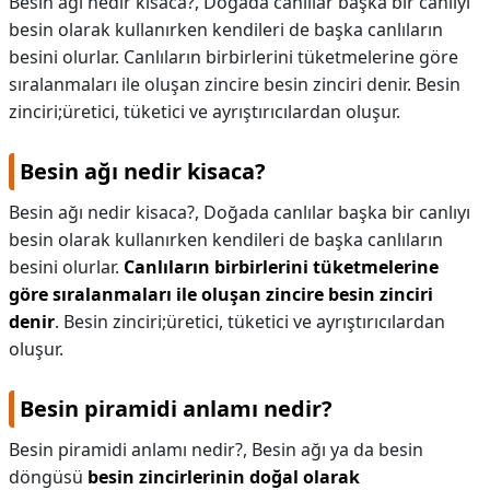
Besin ağı nedir kisaca?, Doğada canlılar başka bir canlıyı
besin olarak kullanırken kendileri de başka canlıların
KAPLICALAR
besini olurlar. Canlıların birbirlerini tüketmelerine göre
sıralanmaları ile oluşan zincire besin zinciri denir. Besin
İLETİŞİM
zinciri;üretici, tüketici ve ayrıştırıcılardan oluşur.
Besin ağı nedir kisaca?
Besin ağı nedir kisaca?,
Doğada canlılar başka bir canlıyı
besin olarak kullanırken kendileri de başka canlıların
besini olurlar.
Canlıların birbirlerini tüketmelerine
göre sıralanmaları ile oluşan zincire besin zinciri
denir
. Besin zinciri;üretici, tüketici ve ayrıştırıcılardan
oluşur.
Besin piramidi anlamı nedir?
Besin piramidi anlamı nedir?,
Besin ağı ya da besin
döngüsü
besin zincirlerinin doğal olarak