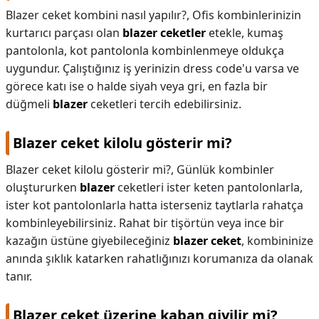
Blazer ceket kombini nasıl yapılır?,
Ofis kombinlerinizin
kurtarıcı parçası olan
blazer ceketler
etekle, kumaş
pantolonla, kot pantolonla kombinlenmeye oldukça
uygundur. Çalıştığınız iş yerinizin dress code'u varsa ve
görece katı ise o halde siyah veya gri, en fazla bir
düğmeli
blazer
ceketleri tercih edebilirsiniz.
Blazer ceket kilolu gösterir mi?
Blazer ceket kilolu gösterir mi?,
Günlük kombinler
oluştururken
blazer
ceketleri ister keten pantolonlarla,
ister kot pantolonlarla hatta isterseniz taytlarla rahatça
kombinleyebilirsiniz. Rahat bir tişörtün veya ince bir
kazağın üstüne giyebileceğiniz
blazer ceket
, kombininize
anında şıklık katarken rahatlığınızı korumanıza da olanak
tanır.
Blazer ceket üzerine kaban giyilir mi?