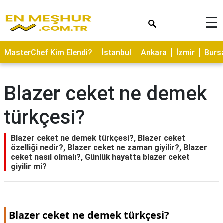
×
☰
ASTROLOJİ
MasterChef Kim Elendi?
İstanbul
Ankara
İzmir
Burs
SAĞLIK
YEMEK
Blazer ceket ne demek
TARİFLERİ
türkçesi?
GEZİLECEK
YERLER
Blazer ceket ne demek türkçesi?, Blazer ceket
CİLT
özelliği nedir?, Blazer ceket ne zaman giyilir?, Blazer
BAKIMI
ceket nasıl olmalı?, Günlük hayatta blazer ceket
giyilir mi?
NEDİR
KAMP
ALANLARI
Blazer ceket ne demek türkçesi?
HAMİLELİK