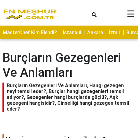
×
☰
ASTROLOJİ
MasterChef Kim Elendi?
İstanbul
Ankara
İzmir
Burs
SAĞLIK
YEMEK
Burçların Gezegenleri
TARİFLERİ
Ve Anlamları
GEZİLECEK
YERLER
Burçların Gezegenleri Ve Anlamları, Hangi gezegen
CİLT
neyi temsil eder?, Burçlar hangi gezegenleri temsil
BAKIMI
ediyor?, Gezegenler hangi burçlarda güçlü?, Aşk
gezegeni hangisidir?, Cinselliği hangi gezegen temsil
NEDİR
eder?
KAMP
ALANLARI
HAMİLELİK