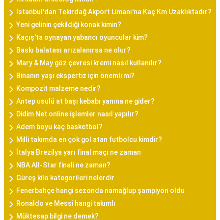
İstanbul'dan Tekirdağ Akport Limanı'na Kaç Km Uzaklıktadır?
Yeni gelinin çekildiği konak kimin?
Kaçış'ta oynayan yabancı oyuncular kim?
Baskı balatası arızalanırsa ne olur?
Mary & May göz çevresi kremi nasıl kullanılır?
Binanın yaşı ekspertiz için önemli mi?
Kompozit malzeme nedir?
Antep usulü at başı kebabı yanına ne gider?
Didim Net online işlemler nasıl yapılır?
Adem boyu kaç basketbol?
Milli takımda en çok gol atan futbolcu kimdir?
İtalya Brezilya yarı final maçı ne zaman
NBA All-Star finali ne zaman?
Güreş kilo kategorileri nelerdir
Fenerbahçe hangi sezonda namağlup şampiyon oldu
Ronaldo ve Messi hangi takımlı
Müktesap bilgi ne demek?