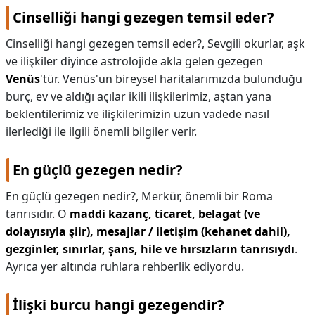
Cinselliği hangi gezegen temsil eder?
Cinselliği hangi gezegen temsil eder?,
Sevgili okurlar, aşk
ve ilişkiler diyince astrolojide akla gelen gezegen
Venüs
'tür. Venüs'ün bireysel haritalarımızda bulunduğu
burç, ev ve aldığı açılar ikili ilişkilerimiz, aştan yana
beklentilerimiz ve ilişkilerimizin uzun vadede nasıl
ilerlediği ile ilgili önemli bilgiler verir.
En güçlü gezegen nedir?
En güçlü gezegen nedir?,
Merkür, önemli bir Roma
tanrısıdır. O
maddi kazanç, ticaret, belagat (ve
dolayısıyla şiir), mesajlar / iletişim (kehanet dahil),
gezginler, sınırlar, şans, hile ve hırsızların tanrısıydı
.
Ayrıca yer altında ruhlara rehberlik ediyordu.
İlişki burcu hangi gezegendir?