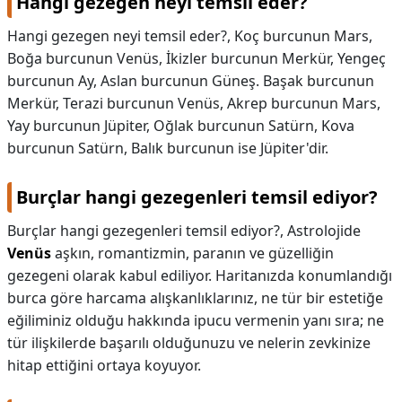
Hangi gezegen neyi temsil eder?
KAPLICALAR
Hangi gezegen neyi temsil eder?,
Koç burcunun Mars,
Boğa burcunun Venüs, İkizler burcunun Merkür, Yengeç
İLETİŞİM
burcunun Ay, Aslan burcunun Güneş. Başak burcunun
Merkür, Terazi burcunun Venüs, Akrep burcunun Mars,
Yay burcunun Jüpiter, Oğlak burcunun Satürn, Kova
burcunun Satürn, Balık burcunun ise Jüpiter'dir.
Burçlar hangi gezegenleri temsil ediyor?
Burçlar hangi gezegenleri temsil ediyor?,
Astrolojide
Venüs
aşkın, romantizmin, paranın ve güzelliğin
gezegeni olarak kabul ediliyor. Haritanızda konumlandığı
burca göre harcama alışkanlıklarınız, ne tür bir estetiğe
eğiliminiz olduğu hakkında ipucu vermenin yanı sıra; ne
tür ilişkilerde başarılı olduğunuzu ve nelerin zevkinize
hitap ettiğini ortaya koyuyor.