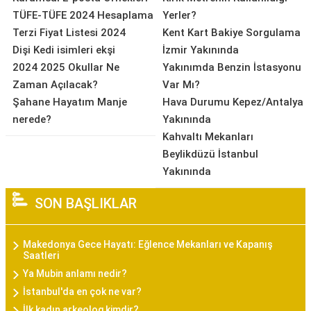
TÜFE-TÜFE 2024 Hesaplama
Yerler?
Terzi Fiyat Listesi 2024
Kent Kart Bakiye Sorgulama
Dişi Kedi isimleri ekşi
İzmir Yakınında
2024 2025 Okullar Ne
Yakınımda Benzin İstasyonu
Zaman Açılacak?
Var Mı?
Şahane Hayatım Manje
Hava Durumu Kepez/Antalya
nerede?
Yakınında
Kahvaltı Mekanları
Beylikdüzü İstanbul
Yakınında
SON BAŞLIKLAR
Makedonya Gece Hayatı: Eğlence Mekanları ve Kapanış
Saatleri
Ya Mubin anlamı nedir?
İstanbul'da en çok ne var?
İlk kadın arkeolog kimdir?