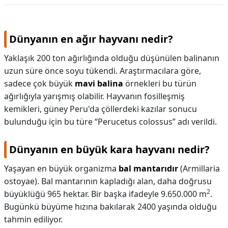
KAPLICALAR
Dünyanın en ağır hayvanı nedir?
İLETİŞİM
Yaklaşık 200 ton ağırlığında olduğu düşünülen balinanın
uzun süre önce soyu tükendi. Araştırmacılara göre,
sadece çok büyük
mavi balina
örnekleri bu türün
ağırlığıyla yarışmış olabilir. Hayvanın fosilleşmiş
kemikleri, güney Peru'da çöllerdeki kazılar sonucu
bulunduğu için bu türe “Perucetus colossus” adı verildi.
Dünyanın en büyük kara hayvanı nedir?
Yaşayan en büyük organizma
bal mantarıdır
(Armillaria
ostoyae). Bal mantarının kapladığı alan, daha doğrusu
2
büyüklüğü 965 hektar. Bir başka ifadeyle 9.650.000 m
.
Bugünkü büyüme hızına bakılarak 2400 yaşında olduğu
tahmin ediliyor.