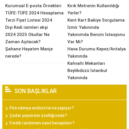
Kurumsal E-posta Örnekleri
Kırık Metrenin Kullanıldığı
TÜFE-TÜFE 2024 Hesaplama
Yerler?
Terzi Fiyat Listesi 2024
Kent Kart Bakiye Sorgulama
Dişi Kedi isimleri ekşi
İzmir Yakınında
2024 2025 Okullar Ne
Yakınımda Benzin İstasyonu
Zaman Açılacak?
Var Mı?
Şahane Hayatım Manje
Hava Durumu Kepez/Antalya
nerede?
Yakınında
Kahvaltı Mekanları
Beylikdüzü İstanbul
Yakınında
SON BAŞLIKLAR
Petrokimya endüstrisi ne yapıyor?
Çedar peynirinin özelliği nedir?
Fındık randımanı nasıl hesaplanır?