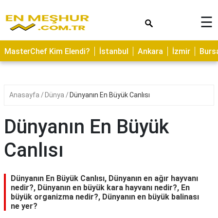
×
☰
ASTROLOJİ
MasterChef Kim Elendi?
İstanbul
Ankara
İzmir
Burs
SAĞLIK
YEMEK
TARİFLERİ
Anasayfa
Dünya
Dünyanın En Büyük Canlısı
GEZİLECEK
YERLER
Dünyanın En Büyük
CİLT
Canlısı
BAKIMI
NEDİR
Dünyanın En Büyük Canlısı, Dünyanın en ağır hayvanı
KAMP
nedir?, Dünyanın en büyük kara hayvanı nedir?, En
büyük organizma nedir?, Dünyanın en büyük balinası
ALANLARI
ne yer?
HAMİLELİK