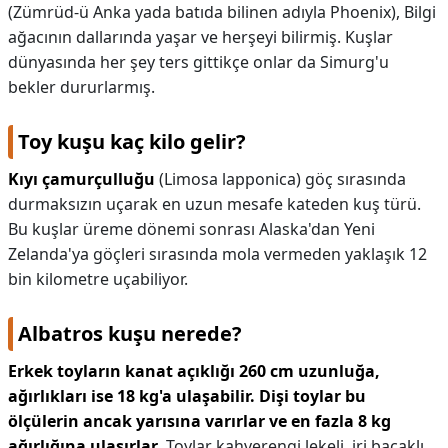
(Zümrüd-ü Anka yada batıda bilinen adıyla Phoenix), Bilgi
ağacının dallarında yaşar ve herşeyi bilirmiş. Kuşlar
dünyasında her şey ters gittikçe onlar da Simurg'u
bekler dururlarmış.
Toy kuşu kaç kilo gelir?
Kıyı çamurçulluğu
(Limosa lapponica) göç sırasında
durmaksızın uçarak en uzun mesafe kateden kuş türü.
Bu kuşlar üreme dönemi sonrası Alaska'dan Yeni
Zelanda'ya göçleri sırasında mola vermeden yaklaşık 12
bin kilometre uçabiliyor.
Albatros kuşu nerede?
Erkek toyların kanat açıklığı 260 cm uzunluğa,
ağırlıkları ise 18 kg'a ulaşabilir.
Dişi toylar bu
ölçülerin ancak yarısına varırlar ve en fazla 8 kg
ağırlığına ulaşırlar
. Toylar kahverengi lekeli, iri bacaklı