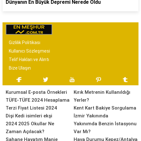
Dünyanın En Büyük Depremi Nerede Oldu
Gizlilik Politikası
Kullanıcı Sözleşmesi
Telif Hakları ve Alıntı
Bize Ulaşın
Kurumsal E-posta Örnekleri
Kırık Metrenin Kullanıldığı
TÜFE-TÜFE 2024 Hesaplama
Yerler?
Terzi Fiyat Listesi 2024
Kent Kart Bakiye Sorgulama
Dişi Kedi isimleri ekşi
İzmir Yakınında
2024 2025 Okullar Ne
Yakınımda Benzin İstasyonu
Zaman Açılacak?
Var Mı?
Şahane Hayatım Manje
Hava Durumu Kepez/Antalya