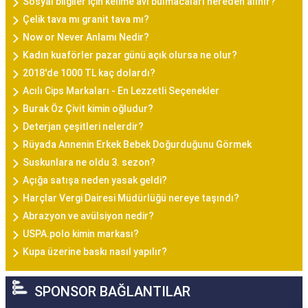
Sosyal bilgiler için kelime avı bulmacaları nereden alınır?
Çelik tava mı granit tava mı?
Now or Never Anlamı Nedir?
Kadın kuaförler pazar günü açık olursa ne olur?
2018'de 1000 TL kaç dolardı?
Acılı Cips Markaları - En Lezzetli Seçenekler
Burak Öz Çivit kimin oğludur?
Deterjan çeşitleri nelerdir?
Rüyada Annenin Erkek Bebek Doğurduğunu Görmek
Suskunlara ne oldu 3. sezon?
Açığa satışa neden yasak geldi?
Harçlar Vergi Dairesi Müdürlüğü nereye taşındı?
Abrazyon ve avülsiyon nedir?
USPA.polo kimin markası?
Kupa üzerine baskı nasıl yapılır?
SPONSOR BAĞLANTILAR