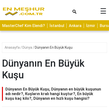
×
☰
ASTROLOJİ
MasterChef Kim Elendi?
İstanbul
Ankara
İzmir
Burs
SAĞLIK
YEMEK
TARİFLERİ
Anasayfa
Dünya
Dünyanın En Büyük Kuşu
GEZİLECEK
YERLER
Dünyanın En Büyük
CİLT
Kuşu
BAKIMI
NEDİR
Dünyanın En Büyük Kuşu, Dünyanın en büyük kuşunun
KAMP
adı nedir?, Kuşların kralı hangi kuştur?, En büyük
kuşu kaç kilo?, Dünyanın en hızlı kuşu hangisi?
ALANLARI
HAMİLELİK