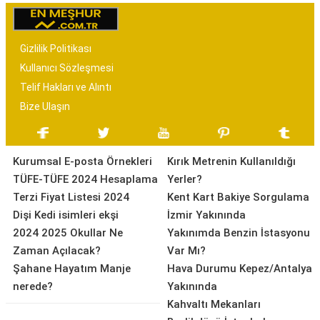
Gizlilik Politikası
Kullanıcı Sözleşmesi
Telif Hakları ve Alıntı
Bize Ulaşın
Kurumsal E-posta Örnekleri
Kırık Metrenin Kullanıldığı
TÜFE-TÜFE 2024 Hesaplama
Yerler?
Terzi Fiyat Listesi 2024
Kent Kart Bakiye Sorgulama
Dişi Kedi isimleri ekşi
İzmir Yakınında
2024 2025 Okullar Ne
Yakınımda Benzin İstasyonu
Zaman Açılacak?
Var Mı?
Şahane Hayatım Manje
Hava Durumu Kepez/Antalya
nerede?
Yakınında
Kahvaltı Mekanları