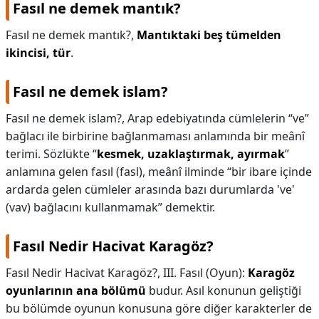
Fasıl ne demek mantık?
Fasıl ne demek mantık?,
Mantıktaki beş tümelden
ikincisi, tür
.
Fasıl ne demek islam?
Fasıl ne demek islam?,
Arap edebiyatında cümlelerin “ve”
bağlacı ile birbirine bağlanmaması anlamında bir meânî
terimi. Sözlükte “
kesmek, uzaklaştırmak, ayırmak
”
anlamına gelen fasıl (fasl), meânî ilminde “bir ibare içinde
ardarda gelen cümleler arasında bazı durumlarda 've'
(vav) bağlacını kullanmamak” demektir.
Fasıl Nedir Hacivat Karagöz?
Fasıl Nedir Hacivat Karagöz?,
III. Fasıl (Oyun):
Karagöz
oyunlarının ana bölümü
budur. Asıl konunun geliştiği
bu bölümde oyunun konusuna göre diğer karakterler de