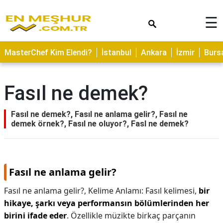
×
☰
ASTROLOJİ
MasterChef Kim Elendi?
İstanbul
Ankara
İzmir
Burs
SAĞLIK
YEMEK
Fasıl ne demek?
TARİFLERİ
GEZİLECEK
Fasıl ne demek?, Fasıl ne anlama gelir?, Fasıl ne
YERLER
demek örnek?, Fasıl ne oluyor?, Fasl ne demek?
CİLT
BAKIMI
Fasıl ne anlama gelir?
NEDİR
Fasıl ne anlama gelir?,
Kelime Anlamı: Fasıl kelimesi,
bir
KAMP
hikaye, şarkı veya performansın bölümlerinden her
ALANLARI
birini ifade eder
. Özellikle müzikte birkaç parçanın
HAMİLELİK