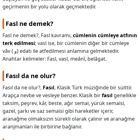
geçirmenin bir yolu olarak geçmektedir.
Fasl ne demek?
Fasl ne demek?,
Fasl kavramı,
cümlenin cümleye atfının
terk edilmesi
; vasl ise, bir cümlenin diğer bir cümleye
vâv ( و) edatı ile atfedilmesi anlamına gelmektedir.
Anahtar kelimeler: Fasl, vasl, meânî, belâgat.
Fasıl da ne olur?
Fasıl da ne olur?,
Fasıl
, Klasik Türk müziğinde bir süittir.
Arapça nevbe ve vesleye benzer. Klasik bir
fasıl
genellikle
taksim, peşrev, kâr, beste, ağır semai, yürük semaisi,
gazel, şarkı ve saz semaisi gibi hareketler içerir,
aranağme olmaksızın sürekli olarak çalınır ve aranağme
aranjmanları ile birbirine bağlanır.