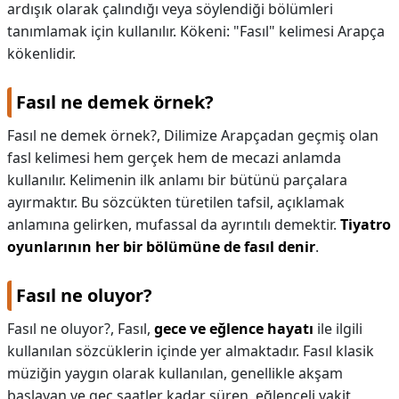
ardışık olarak çalındığı veya söylendiği bölümleri
tanımlamak için kullanılır. Kökeni: "Fasıl" kelimesi Arapça
KAPLICALAR
kökenlidir.
İLETİŞİM
Fasıl ne demek örnek?
Fasıl ne demek örnek?,
Dilimize Arapçadan geçmiş olan
fasl kelimesi hem gerçek hem de mecazi anlamda
kullanılır. Kelimenin ilk anlamı bir bütünü parçalara
ayırmaktır. Bu sözcükten türetilen tafsil, açıklamak
anlamına gelirken, mufassal da ayrıntılı demektir.
Tiyatro
oyunlarının her bir bölümüne de fasıl denir
.
Fasıl ne oluyor?
Fasıl ne oluyor?,
Fasıl,
gece ve eğlence hayatı
ile ilgili
kullanılan sözcüklerin içinde yer almaktadır. Fasıl klasik
müziğin yaygın olarak kullanılan, genellikle akşam
başlayan ve geç saatler kadar süren, eğlenceli vakit