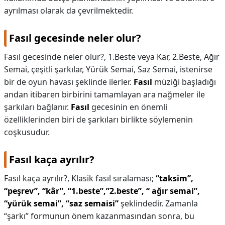
ayrılması olarak da çevrilmektedir.
Fasıl gecesinde neler olur?
Fasıl gecesinde neler olur?,
1.Beste veya Kar, 2.Beste, Ağır
Semai, çeşitli şarkılar, Yürük Semai, Saz Semai, istenirse
bir de oyun havası şeklinde ilerler.
Fasıl
müziği başladığı
andan itibaren birbirini tamamlayan ara nağmeler ile
şarkıları bağlanır.
Fasıl
gecesinin en önemli
özelliklerinden biri de şarkıları birlikte söylemenin
coşkusudur.
Fasıl kaça ayrılır?
Fasıl kaça ayrılır?,
Klasik fasıl sıralaması;
“taksim”,
“peşrev”, “kâr”, “1.beste”,”2.beste”, “ ağır semai”,
“yürük semai”, “saz semaisi”
şeklindedir. Zamanla
“şarkı” formunun önem kazanmasından sonra, bu