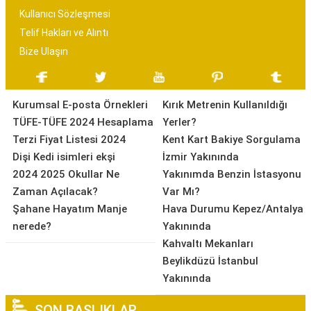
Kullanıcı Sözleşmesi
Telif Hakları ve Alıntı
Bize Ulaşın
Kurumsal E-posta Örnekleri
Kırık Metrenin Kullanıldığı
TÜFE-TÜFE 2024 Hesaplama
Yerler?
Terzi Fiyat Listesi 2024
Kent Kart Bakiye Sorgulama
Dişi Kedi isimleri ekşi
İzmir Yakınında
2024 2025 Okullar Ne
Yakınımda Benzin İstasyonu
Zaman Açılacak?
Var Mı?
Şahane Hayatım Manje
Hava Durumu Kepez/Antalya
nerede?
Yakınında
Kahvaltı Mekanları
Beylikdüzü İstanbul
Yakınında
SON BAŞLIKLAR