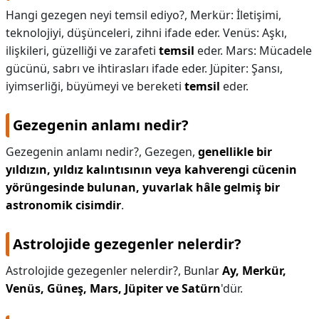
Hangi gezegen neyi temsil ediyo?,
Merkür: İletişimi,
KAPLICALAR
teknolojiyi, düşünceleri, zihni ifade eder. Venüs: Aşkı,
ilişkileri, güzelliği ve zarafeti
temsil
eder. Mars: Mücadele
İLETİŞİM
gücünü, sabrı ve ihtirasları ifade eder. Jüpiter: Şansı,
iyimserliği, büyümeyi ve bereketi
temsil
eder.
Gezegenin anlamı nedir?
Gezegenin anlamı nedir?,
Gezegen,
genellikle bir
yıldızın, yıldız kalıntısının veya kahverengi cücenin
yörüngesinde bulunan, yuvarlak hâle gelmiş bir
astronomik cisimdir
.
Astrolojide gezegenler nelerdir?
Astrolojide gezegenler nelerdir?,
Bunlar
Ay, Merkür,
Venüs, Güneş, Mars, Jüpiter ve Satürn
'dür.