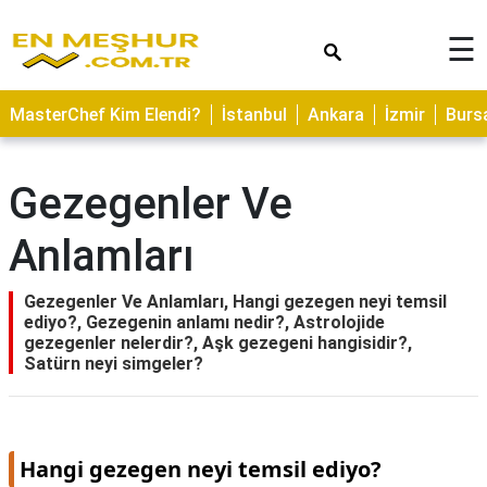
×
☰
ASTROLOJİ
MasterChef Kim Elendi?
İstanbul
Ankara
İzmir
Burs
SAĞLIK
YEMEK
Gezegenler Ve
TARİFLERİ
Anlamları
GEZİLECEK
YERLER
Gezegenler Ve Anlamları, Hangi gezegen neyi temsil
CİLT
ediyo?, Gezegenin anlamı nedir?, Astrolojide
BAKIMI
gezegenler nelerdir?, Aşk gezegeni hangisidir?,
Satürn neyi simgeler?
NEDİR
KAMP
ALANLARI
Hangi gezegen neyi temsil ediyo?
HAMİLELİK