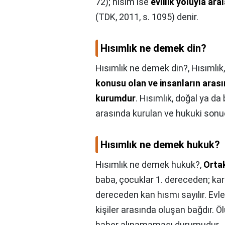
72); hısım ise
evlilik yoluyla ara
(TDK, 2011, s. 1095) denir.
Hısımlık ne demek din?
Hısımlık ne demek din?,
Hısımlık
konusu olan ve insanların arası
kurumdur
. Hısımlık, doğal ya da b
arasında kurulan ve hukuki sonuç
Hısımlık ne demek hukuk?
Hısımlık ne demek hukuk?,
Ortak
baba, çocuklar 1. dereceden; kar
dereceden kan hısmı sayılır. Ev
kişiler arasında oluşan bağdır. 
haber alınamaması durumudur.