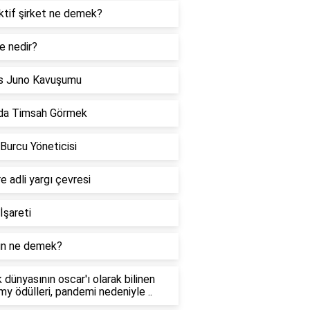
ktif şirket ne demek?
e nedir?
s Juno Kavuşumu
da Timsah Görmek
 Burcu Yöneticisi
re adli yargı çevresi
İşareti
n ne demek?
 dünyasının oscar'ı olarak bilinen
y ödülleri, pandemi nedeniyle ..