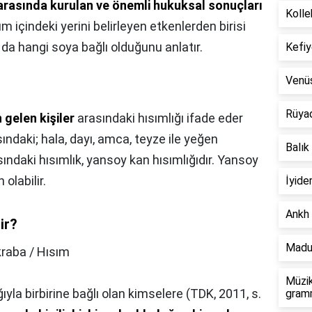
ler arasında kurulan ve önemli hukuksal sonuçları
Kolle
um içindeki yerini belirleyen etkenlerden birisi
 da hangi soya bağlı olduğunu anlatır.
Kefiy
Venü
Rüya
gelen kişiler
arasındaki hısımlığı ifade eder
ındaki; hala, dayı, amca, teyze ile yeğen
Balık
ındaki hısımlık, yansoy kan hısımlığıdır. Yansoy
olabilir.
İyide
Ankh 
ir?
Madu
raba / Hısım
Müzik
yla birbirine bağlı olan kimselere (TDK, 2011, s.
gramm