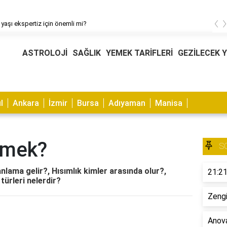
‹
 yaşı ekspertiz için önemli mi?
ASTROLOJİ
SAĞLIK
YEMEK TARİFLERİ
GEZİLECEK 
l
Ankara
İzmir
Bursa
Adıyaman
Manisa
emek?
S
nlama gelir?, Hısımlık kimler arasında olur?,
21:21
türleri nelerdir?
Zengi
Anova