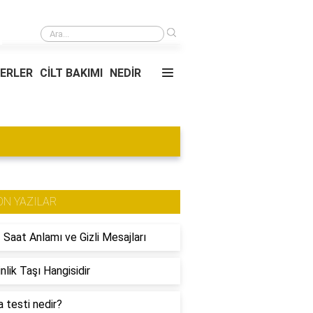
›
Binanın yaşı ekspertiz için önemli mi?
YERLER
CİLT BAKIMI
NEDİR
ON YAZILAR
 Saat Anlamı ve Gizli Mesajları
nlik Taşı Hangisidir
 testi nedir?