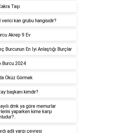
akra Taşı
 verici kan grubu hangisidir?
rcu Akrep 9 Ev
ç Burcunun En İyi Anlaştığı Burçlar
p Burcu 2024
da Öküz Görmek
tay başkanı kimdir?
ayılı dmk ya göre memurlar
lerini yaparken kime karşı
ludur?..
dı adli yargı çevresi