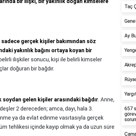
larında bir ilişki, bir yakınlık doğan kimselere
Taç Ç
Genel
Ay Bu
,
sadece gerçek kişiler bakımından söz
ndaki yakınlık bağını ortaya koyan bir
Yenge
elirli ilişkiler sonucu, kişi ile belirli kimseler
Akre
lar doğuran bir bağdır.
Rüya
Yargı
 soydan gelen kişiler arasındaki bağdır
. Anne,
deşler 2 dereceden; amca, dayı, hala 3.
657 s
görev
lenme ya da evlat edinme vasıtasıyla gerçek
sorum
Ölüm tehlikesi içinde kayıp olmak ya da uzun süre
Çamar