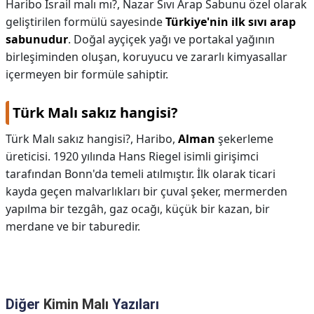
Haribo İsrail malı mı?,
Nazar Sıvı Arap Sabunu özel olarak
geliştirilen formülü sayesinde
Türkiye'nin ilk sıvı arap
sabunudur
. Doğal ayçiçek yağı ve portakal yağının
birleşiminden oluşan, koruyucu ve zararlı kimyasallar
içermeyen bir formüle sahiptir.
Türk Malı sakız hangisi?
Türk Malı sakız hangisi?,
Haribo,
Alman
şekerleme
üreticisi. 1920 yılında Hans Riegel isimli girişimci
tarafından Bonn'da temeli atılmıştır. İlk olarak ticari
kayda geçen malvarlıkları bir çuval şeker, mermerden
yapılma bir tezgâh, gaz ocağı, küçük bir kazan, bir
merdane ve bir taburedir.
Diğer
Kimin Malı
Yazıları