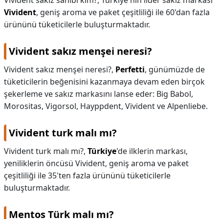
Vivident sakız sahibi kim?,
Türkiye'nin lider sakız markası
Vivident
, geniş aroma ve paket çeşitliliği ile 60'dan fazla
ürününü tüketicilerle buluşturmaktadır.
Vivident sakız menşei neresi?
Vivident sakız menşei neresi?,
Perfetti
, günümüzde de
tüketicilerin beğenisini kazanmaya devam eden birçok
şekerleme ve sakız markasını lanse eder: Big Babol,
Morositas, Vigorsol, Hayppdent, Vivident ve Alpenliebe.
Vivident turk malı mı?
Vivident turk malı mı?,
Türkiye
'de ilklerin markası,
yeniliklerin öncüsü Vivident, geniş aroma ve paket
çeşitliliği ile 35'ten fazla ürününü tüketicilerle
buluşturmaktadır.
Mentos Türk malı mı?