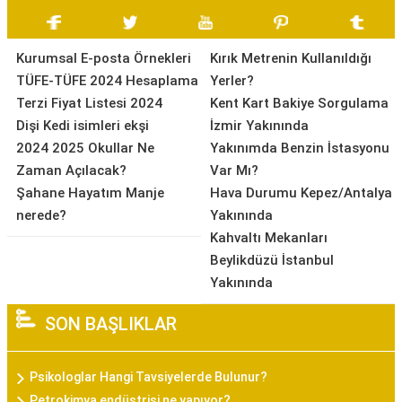
Kurumsal E-posta Örnekleri
Kırık Metrenin Kullanıldığı
TÜFE-TÜFE 2024 Hesaplama
Yerler?
Terzi Fiyat Listesi 2024
Kent Kart Bakiye Sorgulama
Dişi Kedi isimleri ekşi
İzmir Yakınında
2024 2025 Okullar Ne
Yakınımda Benzin İstasyonu
Zaman Açılacak?
Var Mı?
Şahane Hayatım Manje
Hava Durumu Kepez/Antalya
nerede?
Yakınında
Kahvaltı Mekanları
Beylikdüzü İstanbul
Yakınında
SON BAŞLIKLAR
Psikologlar Hangi Tavsiyelerde Bulunur?
Petrokimya endüstrisi ne yapıyor?