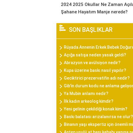
2024 2025 Okullar Ne Zaman Açıl
Şahane Hayatım Manje nerede?
SON BAŞLIKLAR
Rüyada Annenin Erkek Bebek Doğu
Açığa satışa neden yasak geldi?
Abrazyon ve avülsiyon nedir?
Kupa üzerine baskı nasıl yapılır?
Geciktirici prezervatifin adı nedir?
Gib'in durum kodu ne anlama geliyo
Ya Mubin anlamı nedir?
İlk kadın arkeolog kimdir?
Yeni gelinin çekildiği konak kimin?
Baskı balatası arızalanırsa ne olur?
Binanın yaşı ekspertiz için önemli m
Antep usulü at başı kebabı yanına n