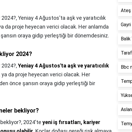
Ateş 
 2024?, Yeniay 4 Ağustos'ta aşk ve yaratıcılık
Gayri
 ya da proje heyecan verici olacak. Her anlamda
 şansın oraya gidip yerleştiği bir dönemdesiniz.
Balik 
Taraf
kliyor 2024?
r 2024?,
Yeniay 4 Ağustos'ta aşk ve yaratıcılık
Bbc n
şk ya da proje heyecan verici olacak. Her
Temp
den önce şansın oraya gidip yerleştiği bir
Yükse
Aslan
eler bekliyor?
bekliyor?,
2024'te
yeni iş fırsatları, kariyer
Temy
konusu olabilir
. Koçlar doğası gereği risk almaya