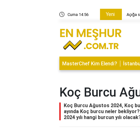
Yeni
n yasak geldi?
Cuma 14:56
Açığa s
MasterChef Kim Elendi?
İstanbu
Koç Burcu Ağ
Koç Burcu Ağustos 2024, Koç bu
ayında Koç burcu neler bekliyor
2024 yılı hangi burcun yılı olaca