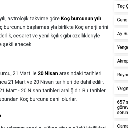
Taç Ç
ılı, astrolojik takvime göre
Koç burcunun yılı
Genel
 burcunun başlamasıyla birlikte Koç enerjilerini
Ay Bu
rlik, cesaret ve yenilikçilik gibi özellikleriyle
le şekillenecek.
Yenge
Akre
urcu, 21 Mart ile
20 Nisan
arasındaki tarihleri
Rüya
 21 Mart ve 20 Nisan tarihleri de dahil edilir.
Yargı
1 Mart - 20 Nisan tarihleri aralığıdır. Bu tarihler
ubundan Koç burcuna dahil olurlar.
657 s
görev
sorum
?
Çamar