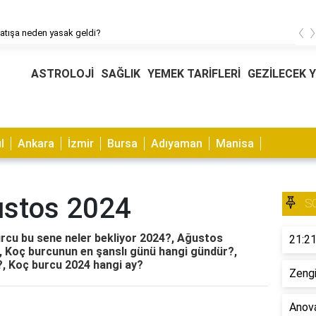
‹
atışa neden yasak geldi?
ASTROLOJİ
SAĞLIK
YEMEK TARİFLERİ
GEZİLECEK 
l
Ankara
İzmir
Bursa
Adıyaman
Manisa
ustos 2024
S
rcu bu sene neler bekliyor 2024?, Ağustos
21:21
?, Koç burcunun en şanslı günü hangi gündür?,
k?, Koç burcu 2024 hangi ay?
Zengi
Anova