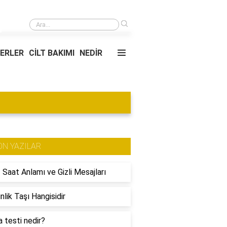
›
Açığa satışa neden yasak geldi?
YERLER
CİLT BAKIMI
NEDİR
ON YAZILAR
 Saat Anlamı ve Gizli Mesajları
nlik Taşı Hangisidir
 testi nedir?