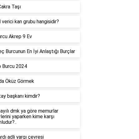
akra Taşı
 verici kan grubu hangisidir?
rcu Akrep 9 Ev
ç Burcunun En İyi Anlaştığı Burçlar
p Burcu 2024
da Öküz Görmek
tay başkanı kimdir?
ayılı dmk ya göre memurlar
lerini yaparken kime karşı
ludur?..
dı adli yargı çevresi