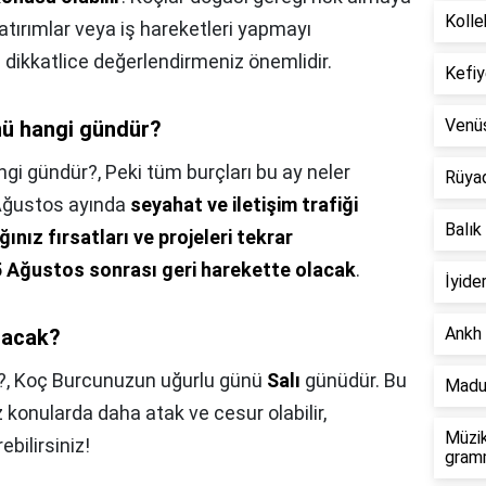
Kolle
 yatırımlar veya iş hareketleri yapmayı
ı dikkatlice değerlendirmeniz önemlidir.
Kefiy
Venü
nü hangi gündür?
ngi gündür?,
Peki tüm burçları bu ay neler
Rüya
 Ağustos ayında
seyahat ve iletişim trafiği
Balık
nız fırsatları ve projeleri tekrar
5 Ağustos sonrası geri harekette olacak
.
İyide
Ankh 
olacak?
?,
Koç Burcunuzun uğurlu günü
Salı
günüdür. Bu
Madu
konularda daha atak ve cesur olabilir,
Müzik
bilirsiniz!
gramm