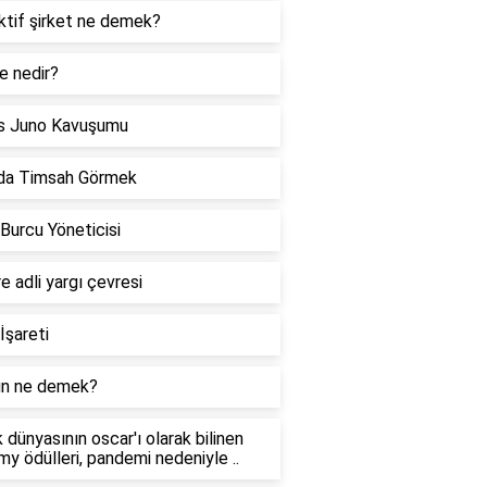
ktif şirket ne demek?
e nedir?
s Juno Kavuşumu
da Timsah Görmek
 Burcu Yöneticisi
re adli yargı çevresi
İşareti
n ne demek?
 dünyasının oscar'ı olarak bilinen
y ödülleri, pandemi nedeniyle ..