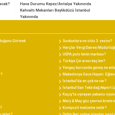
acak?
Hava Durumu Kepez/Antalya Yakınında
Kahvaltı Mekanları Beylikdüzü İstanbul
Yakınında
rduğunu Görmek
Suskunlara ne oldu 3. sezon?
Harçlar Vergi Dairesi Müdürlüğ
USPA.polo kimin markası?
Türkiye Çin arası kaç km?
Yengeç burcunda güneş ne anl
r?
Makedonya Gece Hayatı: Eğlenc
İstanbul'da en çok ne var?
İstanbul'dan Tekirdağ Akport L
Kaçış'ta oynayan yabancı oyun
Mary & May göz çevresi kremi na
i?
Kompozit malzeme nedir?
e gider?
Didim Net online işlemler nasıl 