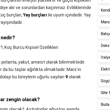
burçlarının enerjisi yüksektir ve güçlü kişilikleri
diye alır ve sorunlardan kaçınmaz. Evliliklerinde
Kendi
oç burçları,
Yay burçları
ile uyum içindedir. Yay
ayışındadır.
Marsı
Bahçe
 nedir?
Dekst
r?,
Koç Burcu Kişisel Özellikleri
İtaly
 pırlanta, yakut, ameist olarak bilinmektedir.
r da bu taşlar ağırlıkta olmaktadır. Mars'ın
Elekt
olayı bu bireylerin uğurlu sayıları
9
olarak
Sögüt
Sihir 
ar zengin olacak?
Buda 
ngin olacak?,
Astrologlar ağustos ayında