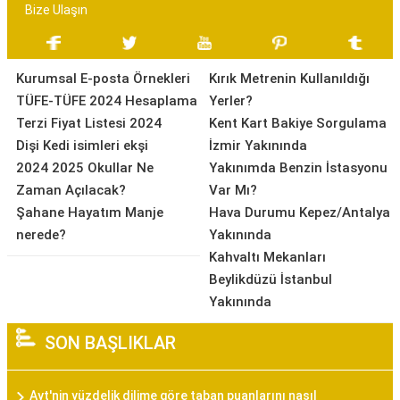
Bize Ulaşın
Kurumsal E-posta Örnekleri
Kırık Metrenin Kullanıldığı
TÜFE-TÜFE 2024 Hesaplama
Yerler?
Terzi Fiyat Listesi 2024
Kent Kart Bakiye Sorgulama
Dişi Kedi isimleri ekşi
İzmir Yakınında
2024 2025 Okullar Ne
Yakınımda Benzin İstasyonu
Zaman Açılacak?
Var Mı?
Şahane Hayatım Manje
Hava Durumu Kepez/Antalya
nerede?
Yakınında
Kahvaltı Mekanları
Beylikdüzü İstanbul
Yakınında
SON BAŞLIKLAR
Ayt'nin yüzdelik dilime göre taban puanlarını nasıl