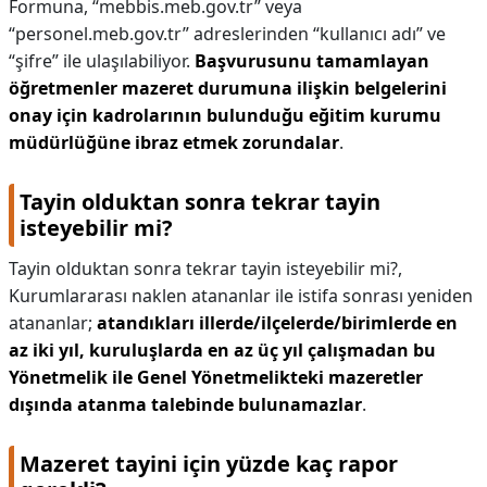
Formuna, “mebbis.meb.gov.tr” veya
“personel.meb.gov.tr” adreslerinden “kullanıcı adı” ve
“şifre” ile ulaşılabiliyor.
Başvurusunu tamamlayan
öğretmenler mazeret durumuna ilişkin belgelerini
onay için kadrolarının bulunduğu eğitim kurumu
müdürlüğüne ibraz etmek zorundalar
.
Tayin olduktan sonra tekrar tayin
isteyebilir mi?
Tayin olduktan sonra tekrar tayin isteyebilir mi?,
Kurumlararası naklen atananlar ile istifa sonrası yeniden
atananlar;
atandıkları illerde/ilçelerde/birimlerde en
az iki yıl, kuruluşlarda en az üç yıl çalışmadan bu
Yönetmelik ile Genel Yönetmelikteki mazeretler
dışında atanma talebinde bulunamazlar
.
Mazeret tayini için yüzde kaç rapor