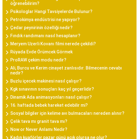
öğrenebilirim?
Psikologlar Hangi Tavsiyelerde Bulunur?
Petrokimya endüstrisi ne yapıyor?
Çedar peynirinin özelliği nedir?
Fındık randımanı nasıl hesaplanır?
Meryem Uzerli Kovanı filmi nerede çekildi?
Rüyada Evde Örümcek Görmek
ProRAW çekim modu nedir?
Ali, Burcu ve Kerim cinayet zanlısıdır. Bilmecenin cevabı
nedir?
Buzlu içecek makinesi nasıl çalışır?
Kgk sınavının sonuçları kaç yıl geçerlidir?
Dinamik Ada animasyonları nasıl çalışır?
16. haftada bebek hareket edebilir mi?
Sosyal bilgiler için kelime avı bulmacaları nereden alınır?
Çelik tava mı granit tava mı?
Now or Never Anlamı Nedir?
Kadın kuaförler pazar günü açık olursa ne olur?