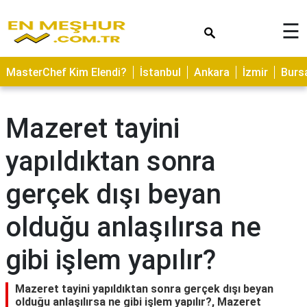
×
☰
ASTROLOJİ
MasterChef Kim Elendi?
İstanbul
Ankara
İzmir
Burs
SAĞLIK
YEMEK
Mazeret tayini
TARİFLERİ
yapıldıktan sonra
GEZİLECEK
YERLER
gerçek dışı beyan
CİLT
BAKIMI
olduğu anlaşılırsa ne
NEDİR
gibi işlem yapılır?
KAMP
ALANLARI
Mazeret tayini yapıldıktan sonra gerçek dışı beyan
olduğu anlaşılırsa ne gibi işlem yapılır?, Mazeret
HAMİLELİK