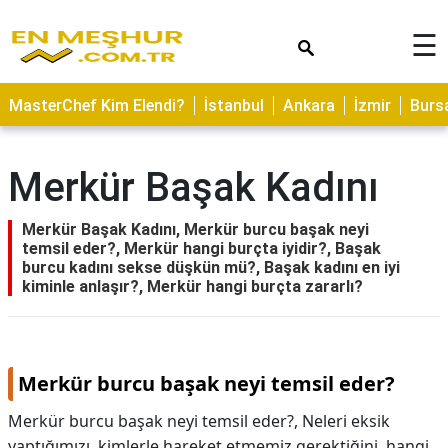
×
☰
ASTROLOJİ
MasterChef Kim Elendi?
İstanbul
Ankara
İzmir
Burs
SAĞLIK
YEMEK
Merkür Başak Kadını
TARİFLERİ
GEZİLECEK
Merkür Başak Kadını, Merkür burcu başak neyi
YERLER
temsil eder?, Merkür hangi burçta iyidir?, Başak
burcu kadını sekse düşkün mü?, Başak kadını en iyi
CİLT
kiminle anlaşır?, Merkür hangi burçta zararlı?
BAKIMI
NEDİR
Merkür burcu başak neyi temsil eder?
KAMP
ALANLARI
Merkür burcu başak neyi temsil eder?,
Neleri eksik
yaptığımızı, kimlerle hareket etmemiz gerektiğini, hangi
HAMİLELİK