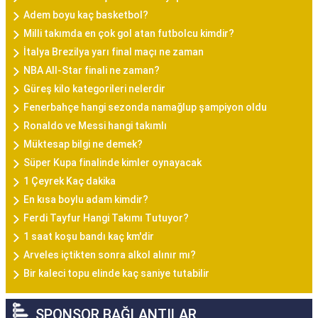
Adem boyu kaç basketbol?
Milli takımda en çok gol atan futbolcu kimdir?
İtalya Brezilya yarı final maçı ne zaman
NBA All-Star finali ne zaman?
Güreş kilo kategorileri nelerdir
Fenerbahçe hangi sezonda namağlup şampiyon oldu
Ronaldo ve Messi hangi takımlı
Müktesap bilgi ne demek?
Süper Kupa finalinde kimler oynayacak
1 Çeyrek Kaç dakika
En kısa boylu adam kimdir?
Ferdi Tayfur Hangi Takımı Tutuyor?
1 saat koşu bandı kaç km'dir
Arveles içtikten sonra alkol alınır mı?
Bir kaleci topu elinde kaç saniye tutabilir
SPONSOR BAĞLANTILAR