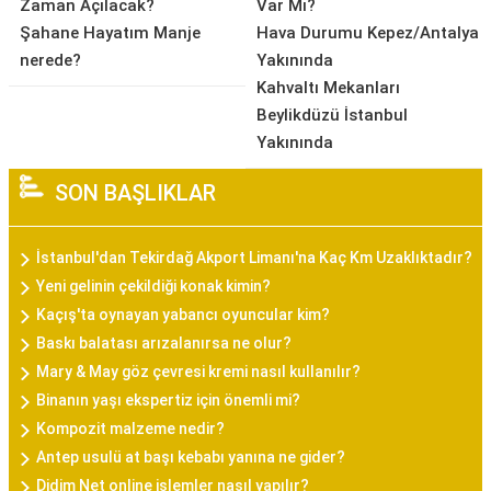
Zaman Açılacak?
Var Mı?
Şahane Hayatım Manje
Hava Durumu Kepez/Antalya
nerede?
Yakınında
Kahvaltı Mekanları
Beylikdüzü İstanbul
Yakınında
SON BAŞLIKLAR
İstanbul'dan Tekirdağ Akport Limanı'na Kaç Km Uzaklıktadır?
Yeni gelinin çekildiği konak kimin?
Kaçış'ta oynayan yabancı oyuncular kim?
Baskı balatası arızalanırsa ne olur?
Mary & May göz çevresi kremi nasıl kullanılır?
Binanın yaşı ekspertiz için önemli mi?
Kompozit malzeme nedir?
Antep usulü at başı kebabı yanına ne gider?
Didim Net online işlemler nasıl yapılır?