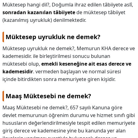
Müktesep hangi dil?,
Doğumla ihraz edilen tâbiiyete aslî,
sonradan kazanılan tâbiiyete
de müktesep tâbiiyet
(kazanılmış uyrukluk) denilmektedir.
Müktesep uyrukluk ne demek?
Müktesep uyrukluk ne demek?,
Memurun KHA derece ve
kademesidir. ile birleştirilmesi sonucu bulunan
müktesebi olup,
emekli keseneğine ait esas derece ve
kademesidir
. vermeden başlayan ve normal süresi
içinde bitirdikten sonra memuriyete giren kişidir.
Maaş Müktesebi ne demek?
Maaş Müktesebi ne demek?,
657 sayılı Kanuna göre
devlet memurunun öğrenim durumu ve hizmet sınıfı gibi
hususların değerlendirilmesiyle tespit edilen memuriyete
giriş derece ve kademesine yine bu kanunda yer alan