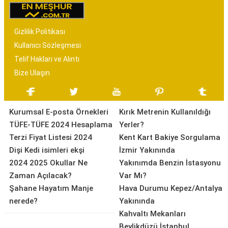
Gizlilik Politikası
Kullanıcı Sözleşmesi
Telif Hakları ve Alıntı
Bize Ulaşın
Kurumsal E-posta Örnekleri
Kırık Metrenin Kullanıldığı
TÜFE-TÜFE 2024 Hesaplama
Yerler?
Terzi Fiyat Listesi 2024
Kent Kart Bakiye Sorgulama
Dişi Kedi isimleri ekşi
İzmir Yakınında
2024 2025 Okullar Ne
Yakınımda Benzin İstasyonu
Zaman Açılacak?
Var Mı?
Şahane Hayatım Manje
Hava Durumu Kepez/Antalya
nerede?
Yakınında
Kahvaltı Mekanları
Beylikdüzü İstanbul