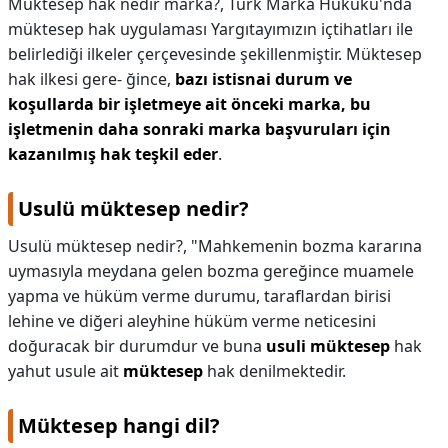
Müktesep hak nedir marka?,
Türk Marka Hukuku'nda
müktesep hak uygulaması Yargıtayımızın içtihatları ile
belirlediği ilkeler çerçevesinde şekillenmiştir. Müktesep
hak ilkesi gere- ğince,
bazı istisnai durum ve
koşullarda bir işletmeye ait önceki marka, bu
işletmenin daha sonraki marka başvuruları için
kazanılmış hak teşkil eder
.
Usulü müktesep nedir?
Usulü müktesep nedir?,
"Mahkemenin bozma kararına
uymasıyla meydana gelen bozma gereğince muamele
yapma ve hüküm verme durumu, taraflardan birisi
lehine ve diğeri aleyhine hüküm verme neticesini
doğuracak bir durumdur ve buna
usuli müktesep
hak
yahut usule ait
müktesep
hak denilmektedir.
Müktesep hangi dil?