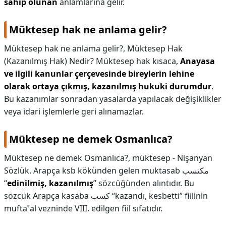
sahip olunan
anlamlarına gelir.
KAPLICALAR
Müktesep hak ne anlama gelir?
İLETİŞİM
Müktesep hak ne anlama gelir?,
Müktesep Hak
(Kazanılmış Hak) Nedir? Müktesep hak kısaca,
Anayasa
ve ilgili kanunlar çerçevesinde bireylerin lehine
olarak ortaya çıkmış, kazanılmış hukuki durumdur
.
Bu kazanımlar sonradan yasalarda yapılacak değişiklikler
veya idari işlemlerle geri alınamazlar.
Müktesep ne demek Osmanlıca?
Müktesep ne demek Osmanlıca?,
müktesep - Nişanyan
Sözlük. Arapça ksb kökünden gelen muktasab مكتسب
“
edinilmiş, kazanılmış
” sözcüğünden alıntıdır. Bu
sözcük Arapça kasaba كسب “kazandı, kesbetti” fiilinin
muftaˁal vezninde VIII. edilgen fiil sıfatıdır.