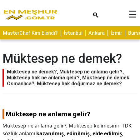
×
☰
ASTROLOJİ
MasterChef Kim Elendi?
İstanbul
Ankara
İzmir
Burs
SAĞLIK
YEMEK
Müktesep ne demek?
TARİFLERİ
GEZİLECEK
Müktesep ne demek?, Müktesep ne anlama gelir?,
YERLER
Müktesep hak ne anlama gelir?, Müktesep ne demek
Osmanlıca?, Müktesep hak doğurmaz ne demek?
CİLT
BAKIMI
NEDİR
Müktesep ne anlama gelir?
KAMP
Müktesep ne anlama gelir?,
Müktesep kelimesinin TDK
ALANLARI
sözlük anlamı
kazanılmış, edinilmiş, elde edilmiş,
HAMİLELİK