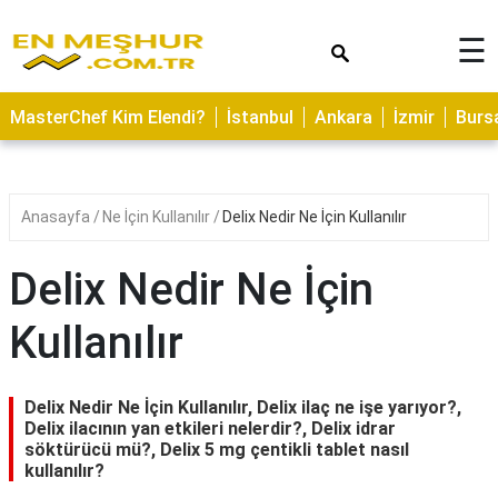
×
☰
ASTROLOJİ
MasterChef Kim Elendi?
İstanbul
Ankara
İzmir
Burs
SAĞLIK
YEMEK
TARİFLERİ
Anasayfa
Ne İçin Kullanılır
Delix Nedir Ne İçin Kullanılır
GEZİLECEK
YERLER
Delix Nedir Ne İçin
CİLT
Kullanılır
BAKIMI
NEDİR
Delix Nedir Ne İçin Kullanılır, Delix ilaç ne işe yarıyor?,
KAMP
Delix ilacının yan etkileri nelerdir?, Delix idrar
söktürücü mü?, Delix 5 mg çentikli tablet nasıl
ALANLARI
kullanılır?
HAMİLELİK