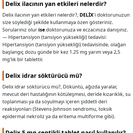
Delix ilacının yan etkileri nelerdir?
Delix ilacının yan etkileri nelerdir?,
DELİX
'i doktorunuzun
size söylediği şekilde kullanmaya özen gösteriniz.
Sorularınız olur
ise
doktorunuza ve eczacınıza danışınız.
— Hipertansiyon (tansiyon yüksekliği) tedavisi:
Hipertansiyon (tansiyon yüksekliği) tedavisinde, olağan
başlangıç dozu günde bir kez 1.25 mg yarım veya 2,5
mg'lık bir tablettir.
Delix idrar söktürücü mü?
Delix idrar söktürücü mü?,
Döküntü, ağızda yaralar,
mevcut deri hastalığının kötüleşmesi, deride kızarıklık, su
toplanması ya da soyulmayı içeren şiddetli deri
reaksiyonları (Stevens-Johnson sendromu, toksik
epidermal nekroliz ya da eritema multiforme gibi).
Delix 5 mg çentikli tablet nasıl kullanılır?