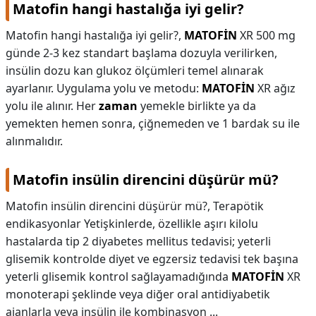
Matofin hangi hastalığa iyi gelir?
Matofin hangi hastalığa iyi gelir?,
MATOFİN
XR 500 mg
günde 2-3 kez standart başlama dozuyla verilirken,
insülin dozu kan glukoz ölçümleri temel alınarak
ayarlanır. Uygulama yolu ve metodu:
MATOFİN
XR ağız
yolu ile alınır. Her
zaman
yemekle birlikte ya da
yemekten hemen sonra, çiğnemeden ve 1 bardak su ile
alınmalıdır.
Matofin insülin direncini düşürür mü?
Matofin insülin direncini düşürür mü?,
Terapötik
endikasyonlar Yetişkinlerde, özellikle aşırı kilolu
hastalarda tip 2 diyabetes mellitus tedavisi; yeterli
glisemik kontrolde diyet ve egzersiz tedavisi tek başına
yeterli glisemik kontrol sağlayamadığında
MATOFİN
XR
monoterapi şeklinde veya diğer oral antidiyabetik
ajanlarla veya insülin ile kombinasyon ...