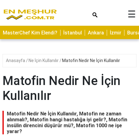
×
☰
ASTROLOJİ
MasterChef Kim Elendi?
İstanbul
Ankara
İzmir
Burs
SAĞLIK
YEMEK
TARİFLERİ
Anasayfa
Ne İçin Kullanılır
Matofin Nedir Ne İçin Kullanılır
GEZİLECEK
YERLER
Matofin Nedir Ne İçin
CİLT
Kullanılır
BAKIMI
NEDİR
Matofin Nedir Ne İçin Kullanılır, Matofin ne zaman
KAMP
alınmalı?, Matofin hangi hastalığa iyi gelir?, Matofin
insülin direncini düşürür mü?, Matofin 1000 ne işe
ALANLARI
yarar?
HAMİLELİK