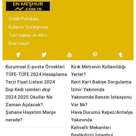
Gizlilik Politikası
Kullanıcı Sözleşmesi
Telif Hakları ve Alıntı
Bize Ulaşın
Kurumsal E-posta Örnekleri
Kırık Metrenin Kullanıldığı
TÜFE-TÜFE 2024 Hesaplama
Yerler?
Terzi Fiyat Listesi 2024
Kent Kart Bakiye Sorgulama
Dişi Kedi isimleri ekşi
İzmir Yakınında
2024 2025 Okullar Ne
Yakınımda Benzin İstasyonu
Zaman Açılacak?
Var Mı?
Şahane Hayatım Manje
Hava Durumu Kepez/Antalya
nerede?
Yakınında
Kahvaltı Mekanları
Beylikdüzü İstanbul