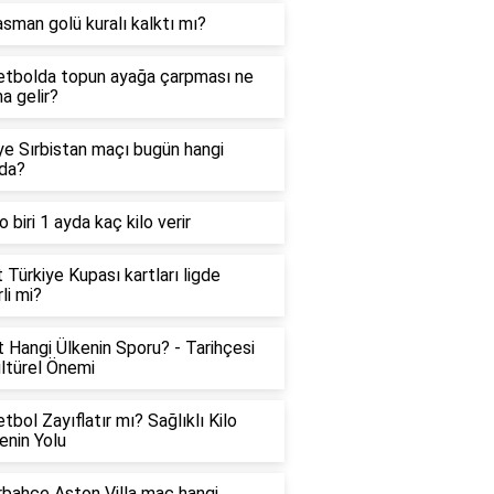
sman golü kuralı kalktı mı?
tbolda topun ayağa çarpması ne
a gelir?
ye Sırbistan maçı bugün hangi
da?
o biri 1 ayda kaç kilo verir
t Türkiye Kupası kartları ligde
li mi?
t Hangi Ülkenin Sporu? - Tarihçesi
ltürel Önemi
tbol Zayıflatır mı? Sağlıklı Kilo
nin Yolu
bahçe Aston Villa maç hangi