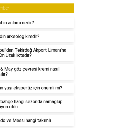
ehber
bin anlamı nedir?
adın arkeolog kimdir?
bul'dan Tekirdağ Akport Limanı'na
m Uzaklıktadır?
& May göz çevresi kremi nasıl
ılır?
ın yaşı ekspertiz için önemli mi?
rbahçe hangi sezonda namağlup
iyon oldu
do ve Messi hangi takımlı