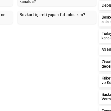
kanalda?
Depla
 ne
Bozkurt işareti yapan futbolcu kim?
Baske
anlam
Türki
kanal
80 kil
Ziraa
geçer
Krike
ve Kü
Baske
Verme
Fener