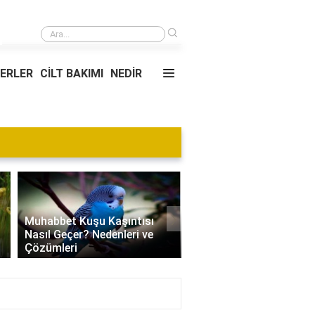
›
Rüyada Annenin Erkek Bebek Doğurduğunu Görmek
YERLER
CİLT BAKIMI
NEDİR
›
Muhabbet Kuşu Kaşıntısı
Nasıl Geçer? Nedenleri ve
Edamame Nedir? Faydal
Çözümleri
Tüketimi ve Tarif Öneril