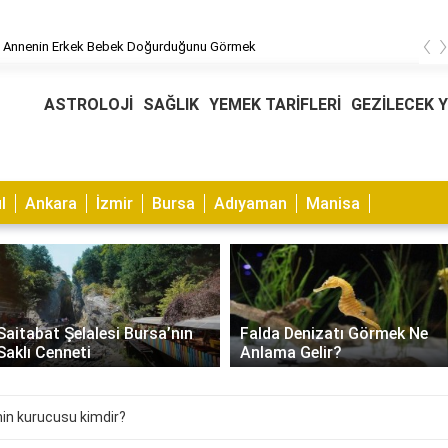
‹
 Annenin Erkek Bebek Doğurduğunu Görmek
ASTROLOJİ
SAĞLIK
YEMEK TARİFLERİ
GEZİLECEK 
l
Ankara
İzmir
Bursa
Adıyaman
Manisa
Saitabat Şelalesi Bursa’nın
Falda Denizatı Görmek Ne
Saklı Cenneti
Anlama Gelir?
nin kurucusu kimdir?