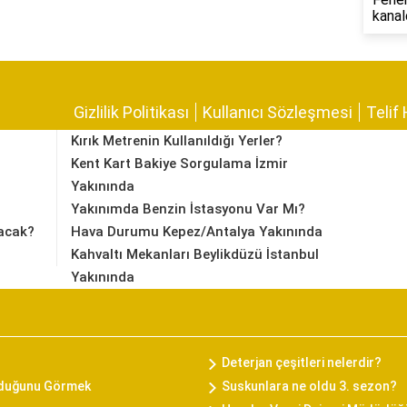
kanal
Gizlilik Politikası
Kullanıcı Sözleşmesi
Telif 
Kırık Metrenin Kullanıldığı Yerler?
Kent Kart Bakiye Sorgulama İzmir
Yakınında
Yakınımda Benzin İstasyonu Var Mı?
acak?
Hava Durumu Kepez/Antalya Yakınında
Kahvaltı Mekanları Beylikdüzü İstanbul
Yakınında
Deterjan çeşitleri nelerdir?
rduğunu Görmek
Suskunlara ne oldu 3. sezon?