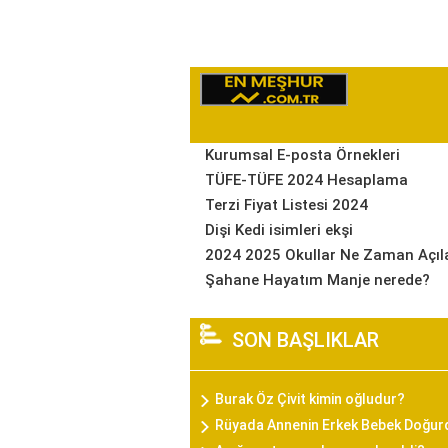
Kurumsal E-posta Örnekleri
TÜFE-TÜFE 2024 Hesaplama
Terzi Fiyat Listesi 2024
Dişi Kedi isimleri ekşi
2024 2025 Okullar Ne Zaman Açıl
Şahane Hayatım Manje nerede?
SON BAŞLIKLAR
Burak Öz Çivit kimin oğludur?
Rüyada Annenin Erkek Bebek Doğu