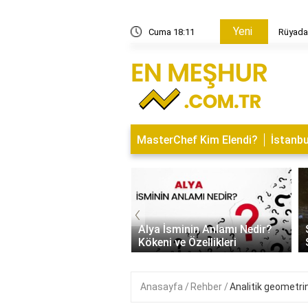
Yeni
nelerdir?
Cuma 18:11
Rüyada
MasterChef Kim Elendi?
İstanbu
‹
Kapısı Tasarım Trendleri
rn, Klasik ve
Alya İsminin Anlamı Nedir?
alist Modeller
Kökeni ve Özellikleri
Anasayfa
Rehber
Analitik geometri