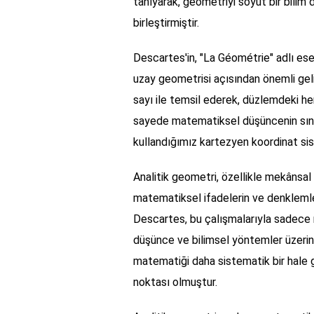
tanıyarak, geometriyi soyut bir bilim 
birleştirmiştir.
Descartes'in, "La Géométrie" adlı es
uzay geometrisi açısından önemli geli
sayı ile temsil ederek, düzlemdeki her
sayede matematiksel düşüncenin sını
kullandığımız kartezyen koordinat sis
Analitik geometri, özellikle mekânsal
matematiksel ifadelerin ve denklemler
Descartes, bu çalışmalarıyla sadece 
düşünce ve bilimsel yöntemler üzerind
matematiği daha sistematik bir hale ge
noktası olmuştur.