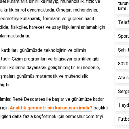
l kuramlarla sınırlı kalmayıp, mühendislik, fizik ve
turun
kiml..
da kritik bir rol oynamaktadır. Örneğin, mühendisler,
geometriyi kullanarak, formların ve güçlerin nasıl
Tele
de, fizikçiler, hareket ve uzay ilişkilerini anlamak için
lanmaktadırlar.
Sporu
Şahi 
 katkıları, günümüzde teknolojinin ve bilimin
dır. Çizim programları ve bilgisayar grafikleri gibi
8020 
l ilkelerine dayanarak geliştirilmiştir. Bu nedenle,
lışmaları, günümüz matematik ve mühendislik
Ata s
iptir.
Serge
 adımlar, René Descartes ile başlar ve günümüze kadar
1 ayd
i için
Analitik geometrinin kurucusu kimdir?
başlıklı
bilgileri daha fazla keşfetmek için enmeshur.com.tr'yi
Futbo