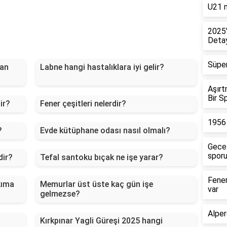
U21 m
2025'
Detay
Süper
man
Labne hangi hastalıklara iyi gelir?
Aşırt
Bir S
ir?
Fener çeşitleri nelerdir?
1956 
?
Evde kütüphane odası nasıl olmalı?
Gece 
sporu
dir?
Tefal santoku bıçak ne işe yarar?
Fener
kıma
Memurlar üst üste kaç gün işe
var
gelmezse?
Alper
Kırkpınar Yagli Güreşi 2025 hangi