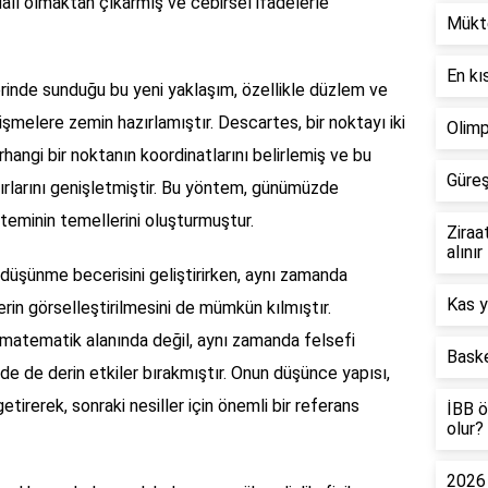
dalı olmaktan çıkarmış ve cebirsel ifadelerle
Mükt
En kı
erinde sunduğu bu yeni yaklaşım, özellikle düzlem ve
şmelere zemin hazırlamıştır. Descartes, bir noktayı iki
Olimp
hangi bir noktanın koordinatlarını belirlemiş ve bu
Güreş
rlarını genişletmiştir. Bu yöntem, günümüzde
teminin temellerini oluşturmuştur.
Ziraa
alınır
 düşünme becerisini geliştirirken, aynı zamanda
Kas y
in görselleştirilmesini de mümkün kılmıştır.
matematik alanında değil, aynı zamanda felsefi
Bask
e de derin etkiler bırakmıştır. Onun düşünce yapısı,
tirerek, sonraki nesiller için önemli bir referans
İBB ö
olur?
2026 