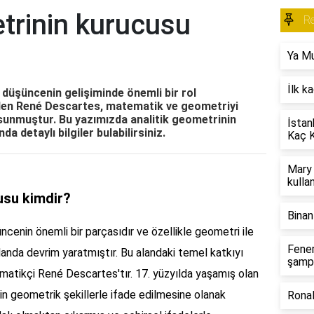
trinin kurucusu
R
Ya Mu
İlk k
düşüncenin gelişiminde önemli bir rol
eden René Descartes, matematik ve geometriyi
f sunmuştur. Bu yazımızda analitik geometrinin
İstan
a detaylı bilgiler bulabilirsiniz.
Kaç K
Mary 
kullan
usu kimdir?
Binan
cenin önemli bir parçasıdır ve özellikle geometri ile
Fene
alanda devrim yaratmıştır. Bu alandaki temel katkıyı
şamp
ematikçi René Descartes'tır. 17. yüzyılda yaşamış olan
 geometrik şekillerle ifade edilmesine olanak
Ronal