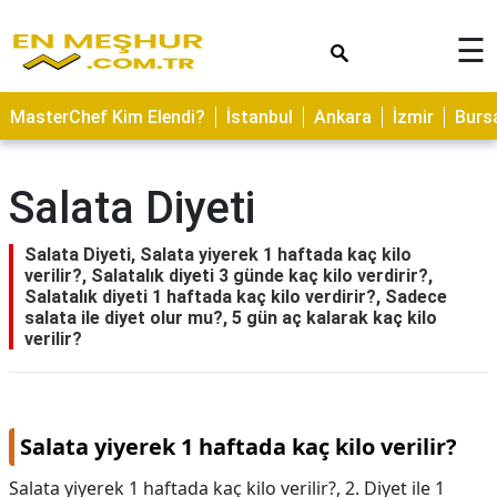
×
☰
ASTROLOJİ
MasterChef Kim Elendi?
İstanbul
Ankara
İzmir
Burs
SAĞLIK
YEMEK
Salata Diyeti
TARİFLERİ
GEZİLECEK
Salata Diyeti, Salata yiyerek 1 haftada kaç kilo
YERLER
verilir?, Salatalık diyeti 3 günde kaç kilo verdirir?,
Salatalık diyeti 1 haftada kaç kilo verdirir?, Sadece
CİLT
salata ile diyet olur mu?, 5 gün aç kalarak kaç kilo
verilir?
BAKIMI
NEDİR
KAMP
Salata yiyerek 1 haftada kaç kilo verilir?
ALANLARI
Salata yiyerek 1 haftada kaç kilo verilir?,
2. Diyet ile 1
HAMİLELİK