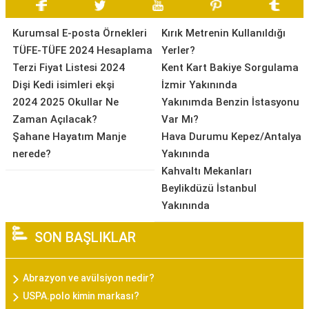
Kurumsal E-posta Örnekleri
Kırık Metrenin Kullanıldığı
TÜFE-TÜFE 2024 Hesaplama
Yerler?
Terzi Fiyat Listesi 2024
Kent Kart Bakiye Sorgulama
Dişi Kedi isimleri ekşi
İzmir Yakınında
2024 2025 Okullar Ne
Yakınımda Benzin İstasyonu
Zaman Açılacak?
Var Mı?
Şahane Hayatım Manje
Hava Durumu Kepez/Antalya
nerede?
Yakınında
Kahvaltı Mekanları
Beylikdüzü İstanbul
Yakınında
SON BAŞLIKLAR
Abrazyon ve avülsiyon nedir?
USPA.polo kimin markası?