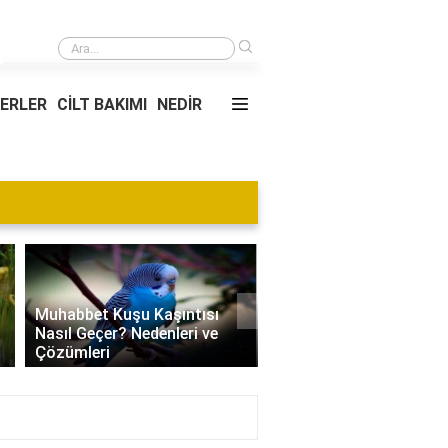
›
Kupa üzerine baskı nasıl yapılır?
YERLER
CİLT BAKIMI
NEDİR
›
Muhabbet Kuşu Kaşıntısı
Nasıl Geçer? Nedenleri ve
Edamame Nedir? Faydal
Çözümleri
Tüketimi ve Tarif Öneril