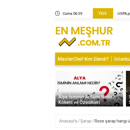
Yeni
markası?
Cuma 06:39
Kupa üz
MasterChef Kim Elendi?
İstanbu
‹
Kapısı Tasarım Trendleri
rn, Klasik ve
Alya İsminin Anlamı Nedir?
alist Modeller
Kökeni ve Özellikleri
Anasayfa
Şarap
Rose şarap hangi ü