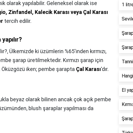
k olarak yapılabilir. Geleneksel olarak ise
1 lit
gio, Zinfandel, Kalecik Karası veya Çal Karası
Sevil
er
tercih edilir.
Şarap
yapılır?
Şarap
ır?,
Ülkemizde ki üzümlerin %65'inden kırmızı,
mbe şarap üretilmektedir. Kırmızı şarap için
Tanni
ak Öküzgözü iken; pembe şarapta
Çal Karası
'dır.
Hangi
El ya
kla beyaz olarak bilinen ancak çok açık pembe
Kırmı
zümünden, blush şaraplar yapılması da
Şarap
Türki