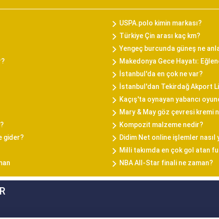
USPA.polo kimin markası?
Türkiye Çin arası kaç km?
Yengeç burcunda güneş ne anl
r?
Makedonya Gece Hayatı: Eğlenc
İstanbul'da en çok ne var?
İstanbul'dan Tekirdağ Akport L
Kaçış'ta oynayan yabancı oyun
Mary & May göz çevresi kremi na
i?
Kompozit malzeme nedir?
e gider?
Didim Net online işlemler nasıl 
Milli takımda en çok gol atan f
aman
NBA All-Star finali ne zaman?
R