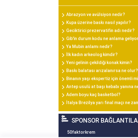
Abrazyon ve avülsiyon nedir?
Kupa üzerine baskı nasıl yapılır?
Geciktirici prezervatifin adı nedir?
Gib'in durum kodu ne anlama geliyo
Ya Mubin anlamı nedir?
İlk kadın arkeolog kimdir?
Yeni gelinin çekildiği konak kimin?
Baskı balatası arızalanırsa ne olur?
Binanın yaşı ekspertiz için önemli m
Antep usulü at başı kebabı yanına n
Adem boyu kaç basketbol?
İtalya Brezilya yarı final maçı ne z
SPONSOR BAĞLANTILA
50faktorkrem