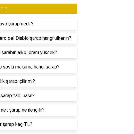
arap
tivo şarap nedir?
lero del Diablo şarap hangi ülkenin?
 şarabın alkol oranı yüksek?
 soslu makarna hangi şarap?
lık şarap içilir mi?
 şarap tadı nasıl?
net şarap ne ile içilir?
r şarap kaç TL?