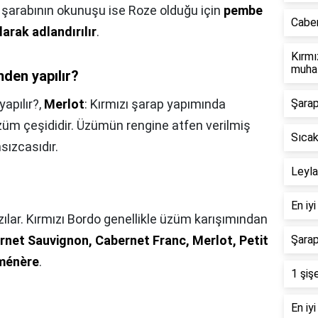
se şarabının okunuşu ise Roze olduğu için
pembe
Caber
larak adlandırılır
.
Kırmı
muhaf
den yapılır?
apılır?,
Merlot
: Kırmızı şarap yapımında
Şarap
 üzüm çeşididir. Üzümün rengine atfen verilmiş
Sıcak
sızcasıdır.
Leyla
En iy
zılar. Kırmızı Bordo genellikle üzüm karışımından
rnet Sauvignon, Cabernet Franc, Merlot, Petit
Şarap
rménère
.
1 şiş
En iyi