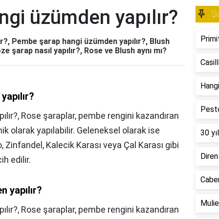
ngi üzümden yapılır?
Ş
Primi
r?, Pembe şarap hangi üzümden yapılır?, Blush
ze şarap nasıl yapılır?, Rose ve Blush aynı mı?
Casil
Hangi
yapılır?
Pesto
ır?, Rose şaraplar, pembe rengini kazandıran
k olarak yapılabilir. Geleneksel olarak ise
30 yıl
o, Zinfandel, Kalecik Karası veya Çal Karası gibi
Diren
h edilir.
Caber
 yapılır?
Mulie
lır?,
Rose şaraplar, pembe rengini kazandıran