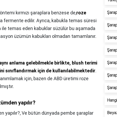
öntemi kırmızı şaraplara benzese de,
roze
Şarap
ta fermente edilir. Ayrıca, kabukla temas süresi
Şarap
ıra ile temas eden kabuklar süzülür bu aşamada
tasyon üzümün kabukları olmadan tamamlanır.
Şarap
Şarap
aynı anlama gelebilmekle birlikte, blush terimi
Şarap
ini sınıflandırmak için de kullanılabilmektedir
.
Şarap
 tanımlamak için, bazen de ABD üretimi roze
mıştır.
Şarap
Hangi
üzümden yapılır?
n yapılır?,
Ve bütün dünyada pembe şaraplar
Beyaz