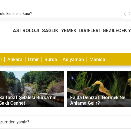
‹
erine baskı nasıl yapılır?
ASTROLOJİ
SAĞLIK
YEMEK TARİFLERİ
GEZİLECEK 
l
Ankara
İzmir
Bursa
Adıyaman
Manisa
Saitabat Şelalesi Bursa’nın
Falda Denizatı Görmek Ne
Saklı Cenneti
Anlama Gelir?
zümden yapılır?