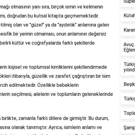
Süper
ynağı olmasının yanı sıra, birçok ismin ve kelimenin
Kütah
 ismi, doğrudan bu kutsal kitapta geçmemektedir.
retilmiş olan ve "güzel" ya da "aydınlık" anlamına gelen
Karanf
spesifik bir yerinin olmaması, onun anlamının değersiz
elirli kültür ve coğrafyalarda farklı şekillerde
Avuç 
Eğlen
Türki
lerin kişisel ve toplumsal kimliklerini şekillendirmede
yılın
ökleri itibarıyla, güzellik ve zarafet çağrıştıran bir isim
Beşik
rcih edilmektedir. Özellikle bebeklerin
mlerin seçilmesi, ailelerin ve toplumların geleneklerinde
Türki
Topla
irlikte, zamanla farklı dillere de girmiştir. Bu durum,
asına olanak tanımıştır. Ayrıca, isimlerin anlamı ve
Şampi