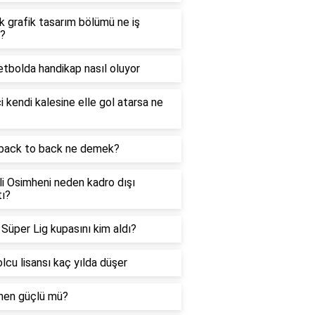
lık grafik tasarım bölümü ne iş
r?
tbolda handikap nasıl oluyor
i kendi kalesine elle gol atarsa ne
back to back ne demek?
i Osimheni neden kadro dışı
tı?
Süper Lig kupasını kim aldı?
lcu lisansı kaç yılda düşer
hen güçlü mü?