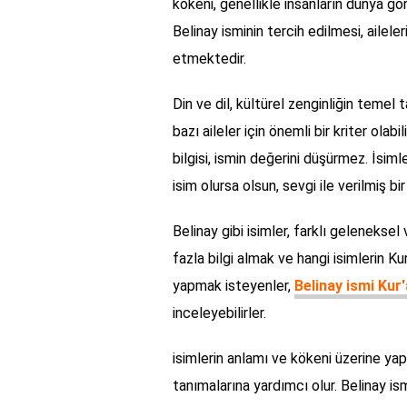
kökeni, genellikle insanların dünya gör
Belinay isminin tercih edilmesi, ailele
etmektedir.
Din ve dil, kültürel zenginliğin temel 
bazı aileler için önemli bir kriter olab
bilgisi, ismin değerini düşürmez. İsiml
isim olursa olsun, sevgi ile verilmiş bi
Belinay gibi isimler, farklı gelenekse
fazla bilgi almak ve hangi isimlerin K
yapmak isteyenler,
Belinay ismi Kur
inceleyebilirler.
isimlerin anlamı ve kökeni üzerine yapıl
tanımalarına yardımcı olur. Belinay ism