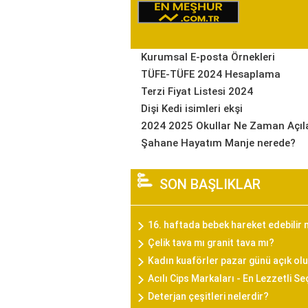
Kurumsal E-posta Örnekleri
TÜFE-TÜFE 2024 Hesaplama
Terzi Fiyat Listesi 2024
Dişi Kedi isimleri ekşi
2024 2025 Okullar Ne Zaman Açıl
Şahane Hayatım Manje nerede?
SON BAŞLIKLAR
16. haftada bebek hareket edebilir 
Çelik tava mı granit tava mı?
Kadın kuaförler pazar günü açık olu
Acılı Cips Markaları - En Lezzetli S
Deterjan çeşitleri nelerdir?