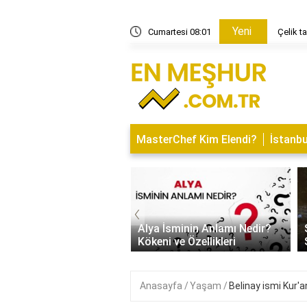
Yeni
n kelime avı bulmacaları nereden alınır?
Cumartesi 08:01
Çelik t
MasterChef Kim Elendi?
İstanbu
‹
Kapısı Tasarım Trendleri
rn, Klasik ve
Alya İsminin Anlamı Nedir?
alist Modeller
Kökeni ve Özellikleri
Anasayfa
Yaşam
Belinay ismi Kur'a