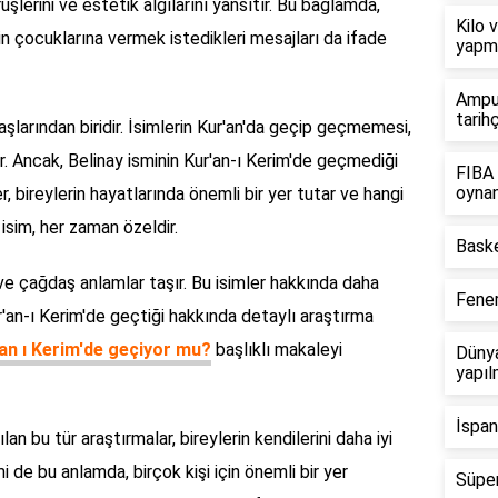
üşlerini ve estetik algılarını yansıtır. Bu bağlamda,
Kilo 
rin çocuklarına vermek istedikleri mesajları da ifade
yapm
Amput
tarih
taşlarından biridir. İsimlerin Kur'an'da geçip geçmemesi,
ilir. Ancak, Belinay isminin Kur'an-ı Kerim'de geçmediği
FIBA 
oyna
er, bireylerin hayatlarında önemli bir yer tutar ve hangi
r isim, her zaman özeldir.
Baske
l ve çağdaş anlamlar taşır. Bu isimler hakkında daha
Fene
ur'an-ı Kerim'de geçtiği hakkında detaylı araştırma
'an ı Kerim'de geçiyor mu?
başlıklı makaleyi
Dünya
yapıl
İspan
an bu tür araştırmalar, bireylerin kendilerini daha iyi
i de bu anlamda, birçok kişi için önemli bir yer
Süper