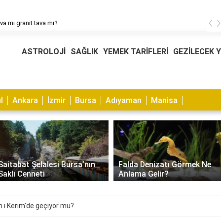
‹
ava mı granit tava mı?
ASTROLOJİ
SAĞLIK
YEMEK TARİFLERİ
GEZİLECEK 
l
Ankara
İzmir
Bursa
Adıyaman
Manisa
Saitabat Şelalesi Bursa’nın
Falda Denizatı Görmek Ne
Saklı Cenneti
Anlama Gelir?
n ı Kerim'de geçiyor mu?