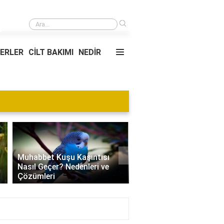
›
Çelik tava mı granit tava mı?
YERLER
CİLT BAKIMI
NEDİR
›
Muhabbet Kuşu Kaşıntısı
Nasıl Geçer? Nedenleri ve
Edamame Nedir? Faydal
Çözümleri
Tüketimi ve Tarif Öneril