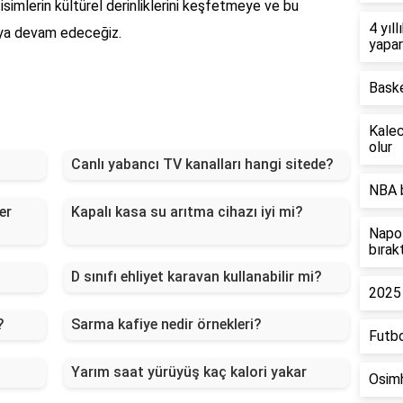
simlerin kültürel derinliklerini keşfetmeye ve bu
4 yıl
maya devam edeceğiz.
yapa
Baske
Kalec
olur
Canlı yabancı TV kanalları hangi sitede?
NBA 
er
Kapalı kasa su arıtma cihazı iyi mi?
Napol
bırak
D sınıfı ehliyet karavan kullanabilir mi?
2025 
?
Sarma kafiye nedir örnekleri?
Futbo
Yarım saat yürüyüş kaç kalori yakar
Osim