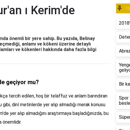
r'an ı Kerim'de
Y
2018'
Deter
amda önemli bir yere sahip. Bu yazıda, Belinay
geçmediği, anlamı ve kökeni üzerine detaylı
nlamları ve kökenleri hakkında daha fazla bilgi
Abraz
Yeng
geliy
'de geçiyor mu?
Bir k
ıkça tercih edilen, hoş bir telaffuz ve anlam barındıran
Spor 
besle
ğu gibi, dinî metinlerde yer alıp almadığı merak konusu
im'de yer alıp almadığını araştırmaya başladığınızda, bu
Süper
 önemlidir.