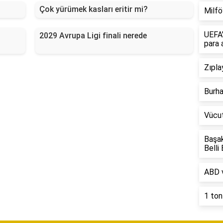
?
Çok yürümek kasları eritir mi?
Milfö
UEFA'
2029 Avrupa Ligi finali nerede
para 
Zıpla
Burha
Vücut
Başak
Belli
ABD v
1 ton