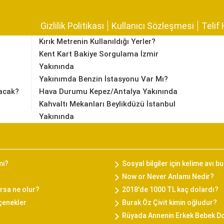
Gizlilik Politikası
Kullanıcı Sözleşmesi
Telif 
Kırık Metrenin Kullanıldığı Yerler?
Kent Kart Bakiye Sorgulama İzmir
Yakınında
Yakınımda Benzin İstasyonu Var Mı?
acak?
Hava Durumu Kepez/Antalya Yakınında
Kahvaltı Mekanları Beylikdüzü İstanbul
Yakınında
mi?
Sosyal bilgiler için kelime avı 
Now or Never Anlamı Nedir?
rsa ne olur?
2018'de 1000 TL kaç dolardı?
eçenekler
Burak Öz Çivit kimin oğludur?
Rüyada Annenin Erkek Bebek 