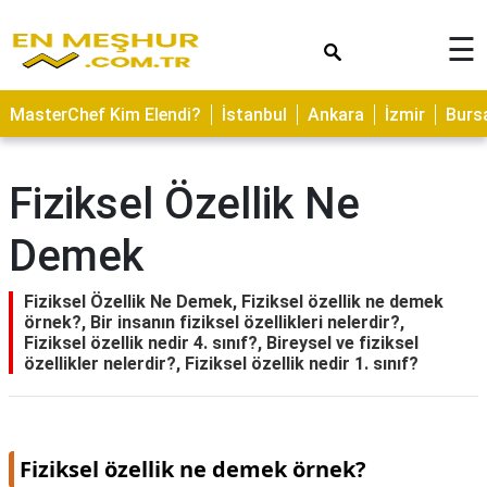
×
☰
ASTROLOJİ
MasterChef Kim Elendi?
İstanbul
Ankara
İzmir
Burs
SAĞLIK
YEMEK
Fiziksel Özellik Ne
TARİFLERİ
Demek
GEZİLECEK
YERLER
Fiziksel Özellik Ne Demek, Fiziksel özellik ne demek
CİLT
örnek?, Bir insanın fiziksel özellikleri nelerdir?,
BAKIMI
Fiziksel özellik nedir 4. sınıf?, Bireysel ve fiziksel
özellikler nelerdir?, Fiziksel özellik nedir 1. sınıf?
NEDİR
KAMP
ALANLARI
Fiziksel özellik ne demek örnek?
HAMİLELİK