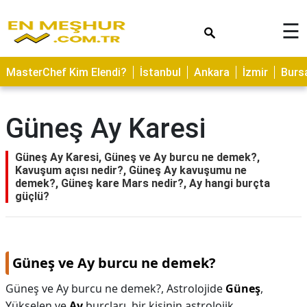
×
☰
ASTROLOJİ
MasterChef Kim Elendi?
İstanbul
Ankara
İzmir
Burs
SAĞLIK
YEMEK
Güneş Ay Karesi
TARİFLERİ
GEZİLECEK
Güneş Ay Karesi, Güneş ve Ay burcu ne demek?,
YERLER
Kavuşum açısı nedir?, Güneş Ay kavuşumu ne
demek?, Güneş kare Mars nedir?, Ay hangi burçta
CİLT
güçlü?
BAKIMI
NEDİR
Güneş ve Ay burcu ne demek?
KAMP
ALANLARI
Güneş ve Ay burcu ne demek?,
Astrolojide
Güneş
,
Yükselen ve
Ay
burçları, bir kişinin astrolojik
HAMİLELİK