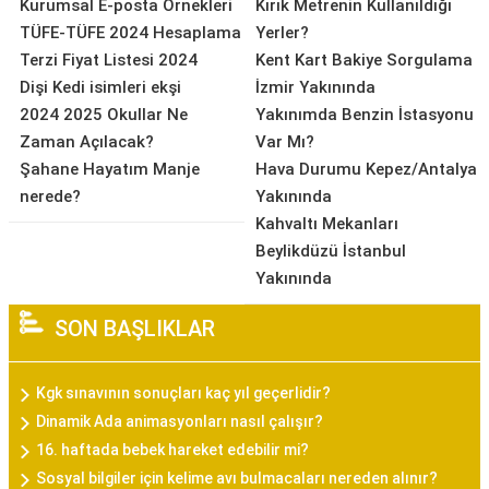
Kurumsal E-posta Örnekleri
Kırık Metrenin Kullanıldığı
TÜFE-TÜFE 2024 Hesaplama
Yerler?
Terzi Fiyat Listesi 2024
Kent Kart Bakiye Sorgulama
Dişi Kedi isimleri ekşi
İzmir Yakınında
2024 2025 Okullar Ne
Yakınımda Benzin İstasyonu
Zaman Açılacak?
Var Mı?
Şahane Hayatım Manje
Hava Durumu Kepez/Antalya
nerede?
Yakınında
Kahvaltı Mekanları
Beylikdüzü İstanbul
Yakınında
SON BAŞLIKLAR
Kgk sınavının sonuçları kaç yıl geçerlidir?
Dinamik Ada animasyonları nasıl çalışır?
16. haftada bebek hareket edebilir mi?
Sosyal bilgiler için kelime avı bulmacaları nereden alınır?