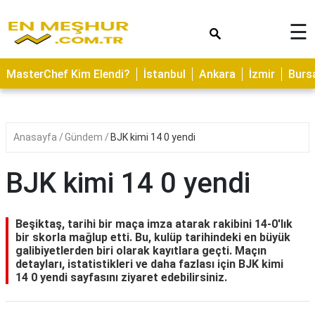
×
☰
ASTROLOJİ
MasterChef Kim Elendi?
İstanbul
Ankara
İzmir
Burs
SAĞLIK
YEMEK
TARİFLERİ
Anasayfa
Gündem
BJK kimi 14 0 yendi
GEZİLECEK
YERLER
BJK kimi 14 0 yendi
CİLT
BAKIMI
Beşiktaş, tarihi bir maça imza atarak rakibini 14-0'lık
bir skorla mağlup etti. Bu, kulüp tarihindeki en büyük
NEDİR
galibiyetlerden biri olarak kayıtlara geçti. Maçın
detayları, istatistikleri ve daha fazlası için
BJK kimi
KAMP
14 0 yendi
sayfasını ziyaret edebilirsiniz.
ALANLARI
HAMİLELİK