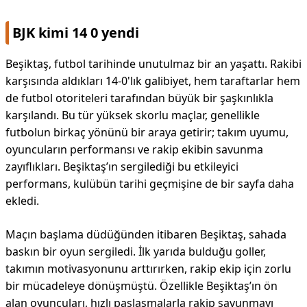
KAPLICALAR
BJK kimi 14 0 yendi
İLETİŞİM
Beşiktaş, futbol tarihinde unutulmaz bir an yaşattı. Rakibi
karşısında aldıkları 14-0'lık galibiyet, hem taraftarlar hem
de futbol otoriteleri tarafından büyük bir şaşkınlıkla
karşılandı. Bu tür yüksek skorlu maçlar, genellikle
futbolun birkaç yönünü bir araya getirir; takım uyumu,
oyuncuların performansı ve rakip ekibin savunma
zayıflıkları. Beşiktaş’ın sergilediği bu etkileyici
performans, kulübün tarihi geçmişine de bir sayfa daha
ekledi.
Maçın başlama düdüğünden itibaren Beşiktaş, sahada
baskın bir oyun sergiledi. İlk yarıda bulduğu goller,
takımın motivasyonunu arttırırken, rakip ekip için zorlu
bir mücadeleye dönüşmüştü. Özellikle Beşiktaş’ın ön
alan oyuncuları, hızlı paslaşmalarla rakip savunmayı