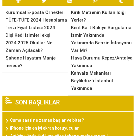
Kurumsal E-posta Örnekleri
Kırık Metrenin Kullanıldığı
TÜFE-TÜFE 2024 Hesaplama
Yerler?
Terzi Fiyat Listesi 2024
Kent Kart Bakiye Sorgulama
Dişi Kedi isimleri ekşi
İzmir Yakınında
2024 2025 Okullar Ne
Yakınımda Benzin İstasyonu
Zaman Açılacak?
Var Mı?
Şahane Hayatım Manje
Hava Durumu Kepez/Antalya
nerede?
Yakınında
Kahvaltı Mekanları
Beylikdüzü İstanbul
Yakınında
SON BAŞLIKLAR
Cuma saati ne zaman başlar ve biter?
iPhone için en iyi ekran koruyucular