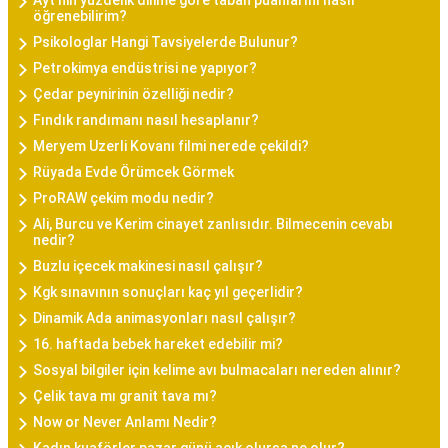
Ayt'nin yüzdelik dilime göre taban puanlarını nasıl
öğrenebilirim?
Psikologlar Hangi Tavsiyelerde Bulunur?
Petrokimya endüstrisi ne yapıyor?
Çedar peynirinin özelliği nedir?
Fındık randımanı nasıl hesaplanır?
Meryem Uzerli Kovanı filmi nerede çekildi?
Rüyada Evde Örümcek Görmek
ProRAW çekim modu nedir?
Ali, Burcu ve Kerim cinayet zanlısıdır. Bilmecenin cevabı
nedir?
Buzlu içecek makinesi nasıl çalışır?
Kgk sınavının sonuçları kaç yıl geçerlidir?
Dinamik Ada animasyonları nasıl çalışır?
16. haftada bebek hareket edebilir mi?
Sosyal bilgiler için kelime avı bulmacaları nereden alınır?
Çelik tava mı granit tava mı?
Now or Never Anlamı Nedir?