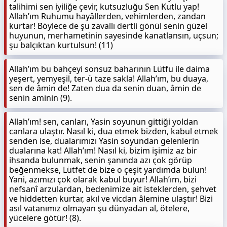
talihimi sen iyiliğe çevir, kutsuzluğu Sen Kutlu yap!
Allah’ım Ruhumu hayâllerden, vehimlerden, zandan
kurtar! Böylece de şu zavallı dertli gönül senin güzel
huyunun, merhametinin sayesinde kanatlansın, uçsun;
şu balçıktan kurtulsun! (11)
Allah’ım bu bahçeyi sonsuz baharının Lütfu ile daima
yeşert, yemyeşil, ter-ü taze sakla! Allah’ım, bu duaya,
sen de âmin de! Zaten dua da senin duan, âmin de
senin aminin (9).
Allah’ım! sen, canları, Yasin soyunun gittiği yoldan
canlara ulaştır. Nasıl ki, dua etmek bizden, kabul etmek
senden ise, dualarımızı Yasin soyundan gelenlerin
dualarına kat! Allah’ım! Nasıl ki, bizim işimiz az bir
ihsanda bulunmak, senin şanında azı çok görüp
beğenmekse, Lütfet de bize o çeşit yardımda bulun!
Yani, azımızı çok olarak kabul buyur! Allah’ım, bizi
nefsanî arzulardan, bedenimize ait isteklerden, şehvet
ve hiddetten kurtar, akıl ve vicdan âlemine ulaştır! Bizi
asıl vatanımız olmayan şu dünyadan al, ötelere,
yücelere götür! (8).