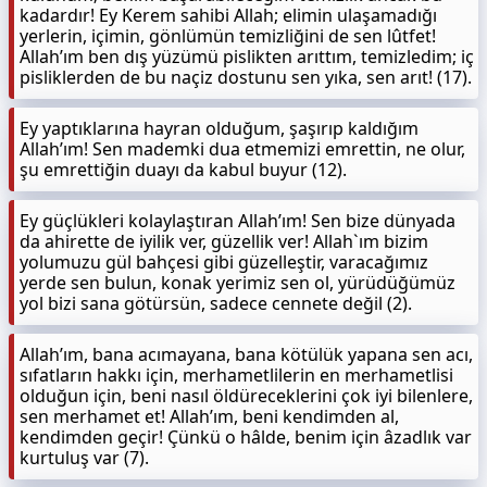
kadardır! Ey Kerem sahibi Allah; elimin ulaşamadığı
yerlerin, içimin, gönlümün temizliğini de sen lûtfet!
Allah’ım ben dış yüzümü pislikten arıttım, temizledim; iç
pisliklerden de bu naçiz dostunu sen yıka, sen arıt! (17).
Ey yaptıklarına hayran olduğum, şaşırıp kaldığım
Allah’ım! Sen mademki dua etmemizi emrettin, ne olur,
şu emrettiğin duayı da kabul buyur (12).
Ey güçlükleri kolaylaştıran Allah’ım! Sen bize dünyada
da ahirette de iyilik ver, güzellik ver! Allah`ım bizim
yolumuzu gül bahçesi gibi güzelleştir, varacağımız
yerde sen bulun, konak yerimiz sen ol, yürüdüğümüz
yol bizi sana götürsün, sadece cennete değil (2).
Allah’ım, bana acımayana, bana kötülük yapana sen acı,
sıfatların hakkı için, merhametlilerin en merhametlisi
olduğun için, beni nasıl öldüreceklerini çok iyi bilenlere,
sen merhamet et! Allah’ım, beni kendimden al,
kendimden geçir! Çünkü o hâlde, benim için âzadlık var
kurtuluş var (7).