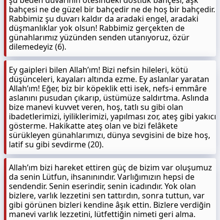
şu beden duvarının ötesindeki dostluk bahçesi, aşk
bahçesi ne de güzel bir bahçedir ne de hoş bir bahçedir.
Rabbimiz şu duvarı kaldır da aradaki engel, aradaki
düşmanlıklar yok olsun! Rabbimiz gerçekten de
günahlarımız yüzünden senden utanıyoruz, özür
dilemedeyiz (6).
Ey gaipleri bilen Allah’ım! Bizi nefsin hileleri, kötü
düşünceleri, kayaları altında ezme. Ey aslanlar yaratan
Allah’ım! Eğer, biz bir köpeklik etti isek, nefs-i emmâre
aslanını pusudan çıkarıp, üstümüze saldırtma. Aslında
bize manevi kuvvet veren, hoş, tatlı su gibi olan
ibadetlerimizi, iyiliklerimizi, yapılması zor, ateş gibi yakıcı
gösterme. Hakikatte ateş olan ve bizi felâkete
sürükleyen günahlarımızı, dünya sevgisini de bize hoş,
latif su gibi sevdirme (20).
Allah’ım bizi hareket ettiren güç de bizim var oluşumuz
da senin Lütfun, ihsanınındır. Varlığımızın hepsi de
sendendir. Senin eserindir, senin icadındır. Yok olan
bizlere, varlık lezzetini sen tattırdın, sonra tuttun, var
gibi görünen bizleri kendine âşık ettin. Bizlere verdiğin
manevi varlık lezzetini, lütfettiğin nimeti geri alma.