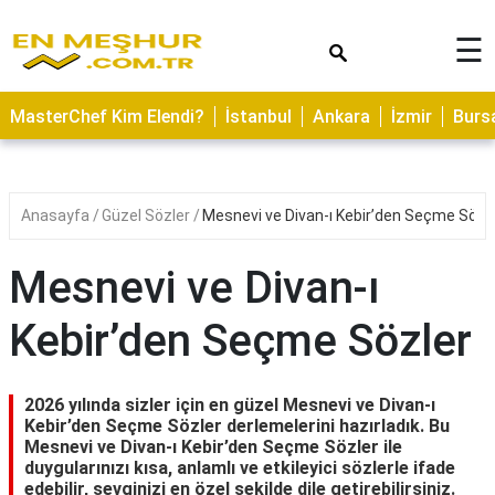
×
☰
ASTROLOJİ
MasterChef Kim Elendi?
İstanbul
Ankara
İzmir
Burs
SAĞLIK
YEMEK
TARİFLERİ
Anasayfa
Güzel Sözler
Mesnevi ve Divan-ı Kebir’den Seçme Sözl
GEZİLECEK
YERLER
Mesnevi ve Divan-ı
CİLT
Kebir’den Seçme Sözler
BAKIMI
NEDİR
2026 yılında sizler için en güzel Mesnevi ve Divan-ı
KAMP
Kebir’den Seçme Sözler derlemelerini hazırladık. Bu
Mesnevi ve Divan-ı Kebir’den Seçme Sözler ile
ALANLARI
duygularınızı kısa, anlamlı ve etkileyici sözlerle ifade
edebilir, sevginizi en özel şekilde dile getirebilirsiniz.
HAMİLELİK