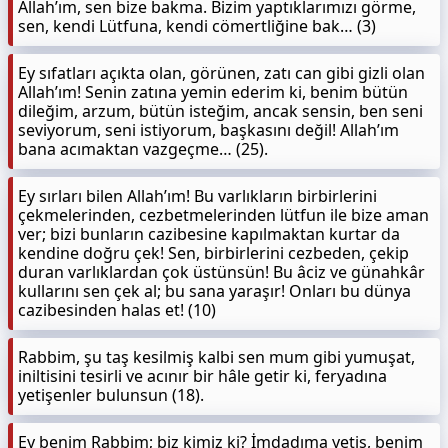
Allah’ım, sen bize bakma. Bizim yaptıklarımızı görme,
sen, kendi Lütfuna, kendi cömertliğine bak… (3)
Ey sıfatları açıkta olan, görünen, zatı can gibi gizli olan
Allah’ım! Senin zatına yemin ederim ki, benim bütün
dileğim, arzum, bütün isteğim, ancak sensin, ben seni
seviyorum, seni istiyorum, başkasını değil! Allah’ım
bana acımaktan vazgeçme… (25).
Ey sırları bilen Allah’ım! Bu varlıkların birbirlerini
çekmelerinden, cezbetmelerinden lütfun ile bize aman
ver; bizi bunların cazibesine kapılmaktan kurtar da
kendine doğru çek! Sen, birbirlerini cezbeden, çekip
duran varlıklardan çok üstünsün! Bu âciz ve günahkâr
kullarını sen çek al; bu sana yaraşır! Onları bu dünya
cazibesinden halas et! (10)
Rabbim, şu taş kesilmiş kalbi sen mum gibi yumuşat,
iniltisini tesirli ve acınır bir hâle getir ki, feryadına
yetişenler bulunsun (18).
Ey benim Rabbim; biz kimiz ki? İmdadıma yetiş, benim