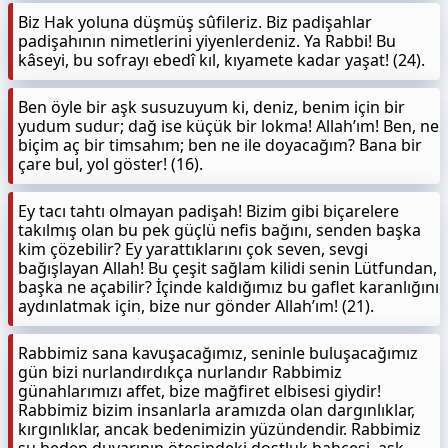
Biz Hak yoluna düşmüş sûfileriz. Biz padişahlar
padişahının nimetlerini yiyenlerdeniz. Ya Rabbi! Bu
kâseyi, bu sofrayı ebedî kıl, kıyamete kadar yaşat! (24).
Ben öyle bir aşk susuzuyum ki, deniz, benim için bir
yudum sudur; dağ ise küçük bir lokma! Allah’ım! Ben, ne
biçim aç bir timsahım; ben ne ile doyacağım? Bana bir
çare bul, yol göster! (16).
Ey tacı tahtı olmayan padişah! Bizim gibi biçarelere
takılmış olan bu pek güçlü nefis bağını, senden başka
kim çözebilir? Ey yarattıklarını çok seven, sevgi
bağışlayan Allah! Bu çeşit sağlam kilidi senin Lütfundan,
başka ne açabilir? İçinde kaldığımız bu gaflet karanlığını
aydınlatmak için, bize nur gönder Allah’ım! (21).
Rabbimiz sana kavuşacağımız, seninle buluşacağımız
gün bizi nurlandırdıkça nurlandır Rabbimiz
günahlarımızı affet, bize mağfiret elbisesi giydir!
Rabbimiz bizim insanlarla aramızda olan dargınlıklar,
kırgınlıklar, ancak bedenimizin yüzündendir. Rabbimiz