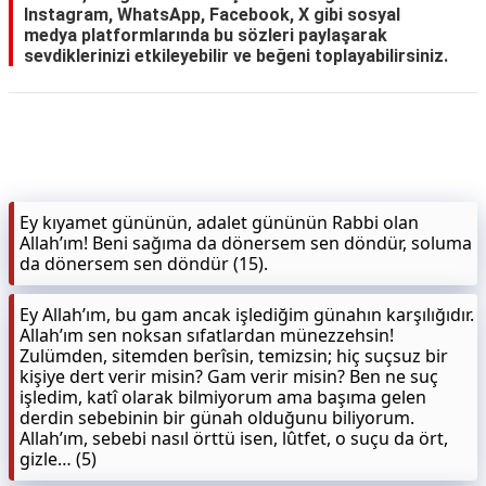
Instagram, WhatsApp, Facebook, X gibi sosyal
medya platformlarında bu sözleri paylaşarak
KAPLICALAR
sevdiklerinizi etkileyebilir ve beğeni toplayabilirsiniz.
İLETİŞİM
Ey kıyamet gününün, adalet gününün Rabbi olan
Allah’ım! Beni sağıma da dönersem sen döndür, soluma
da dönersem sen döndür (15).
Ey Allah’ım, bu gam ancak işlediğim günahın karşılığıdır.
Allah’ım sen noksan sıfatlardan münezzehsin!
Zulümden, sitemden berîsin, temizsin; hiç suçsuz bir
kişiye dert verir misin? Gam verir misin? Ben ne suç
işledim, katî olarak bilmiyorum ama başıma gelen
derdin sebebinin bir günah olduğunu biliyorum.
Allah’ım, sebebi nasıl örttü isen, lûtfet, o suçu da ört,
gizle… (5)