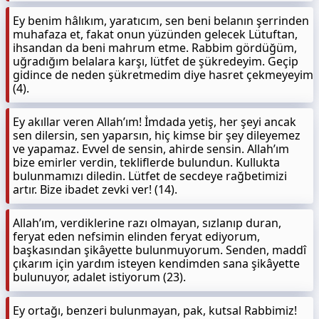
Ey benim hâlıkım, yaratıcım, sen beni belanın şerrinden
muhafaza et, fakat onun yüzünden gelecek Lütuftan,
ihsandan da beni mahrum etme. Rabbim gördüğüm,
uğradığım belalara karşı, lütfet de şükredeyim. Geçip
gidince de neden şükretmedim diye hasret çekmeyeyim
(4).
Ey akıllar veren Allah’ım! İmdada yetiş, her şeyi ancak
sen dilersin, sen yaparsın, hiç kimse bir şey dileyemez
ve yapamaz. Evvel de sensin, ahirde sensin. Allah’ım
bize emirler verdin, tekliflerde bulundun. Kullukta
bulunmamızı diledin. Lütfet de secdeye rağbetimizi
artır. Bize ibadet zevki ver! (14).
Allah’ım, verdiklerine razı olmayan, sızlanıp duran,
feryat eden nefsimin elinden feryat ediyorum,
başkasından şikâyette bulunmuyorum. Senden, maddî
çıkarım için yardım isteyen kendimden sana şikâyette
bulunuyor, adalet istiyorum (23).
Ey ortağı, benzeri bulunmayan, pak, kutsal Rabbimiz!