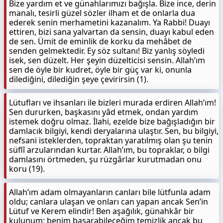
Bize yardım et ve günahlarımızı bağışla. Bize ince, derin
manalı, tesirli güzel sözler ilham et de onlarla dua
ederek senin merhametini kazanalım. Ya Rabbi! Duayı
ettiren, bizi sana yalvartan da sensin, duayı kabul eden
de sen. Ümit de eminlik de korku da mehâbet de
senden gelmektedir. Ey söz sultanı! Biz yanlış söyledi
isek, sen düzelt. Her şeyin düzelticisi sensin. Allah’ım
sen de öyle bir kudret, öyle bir güç var ki, onunla
dilediğini, dilediğin şeye çevirirsin (1).
Lütufları ve ihsanları ile bizleri murada erdiren Allah’ım!
Sen dururken, başkasını yâd etmek, ondan yardım
istemek doğru olmaz. İlahi, ezelde bize bağışladığın bir
damlacık bilgiyi, kendi deryalarına ulaştır. Sen, bu bilgiyi,
nefsani isteklerden, topraktan yaratılmış olan şu tenin
süflî arzularından kurtar. Allah’ım, bu topraklar, o bilgi
damlasını örtmeden, şu rüzgârlar kurutmadan onu
koru (19).
Allah’ım adam olmayanların canları bile lütfunla adam
oldu; canlara ulaşan ve onları can yapan ancak Sen’in
Lütuf ve Kerem elindir! Ben aşağılık, günahkâr bir
kulunum; benim başarabileceğim temizlik ancak bu