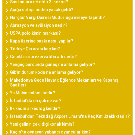
Suskunlara ne oldu 3. sezon?
Açığa satışa neden yasak geldi?
Harçlar Vergi Dairesi Müdürlüğü nereye taşındı?
Abrazyon ve avülsiyon nedir?
USPA.polo kimin markası?
Kupa üzerine baskı nasıl yapılır?
Türkiye Çin arası kaç km?
Geciktirici prezervatifin adı nedir?
Yengeç burcunda güneş ne anlama geliyor?
Gib'in durum kodu ne anlama geliyor?
Makedonya Gece Hayatı: Eğlence Mekanları ve Kapanış
Saatleri
Ya Mubin anlamı nedir?
İstanbul'da en çok ne var?
İlk kadın arkeolog kimdir?
İstanbul'dan Tekirdağ Akport Limanı'na Kaç Km Uzaklıktadır?
Yeni gelinin çekildiği konak kimin?
Kaçış'ta oynayan yabancı oyuncular kim?