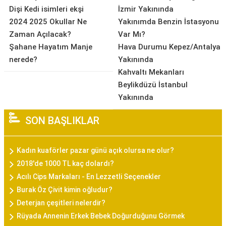
Dişi Kedi isimleri ekşi
İzmir Yakınında
2024 2025 Okullar Ne
Yakınımda Benzin İstasyonu
Zaman Açılacak?
Var Mı?
Şahane Hayatım Manje
Hava Durumu Kepez/Antalya
nerede?
Yakınında
Kahvaltı Mekanları
Beylikdüzü İstanbul
Yakınında
SON BAŞLIKLAR
Kadın kuaförler pazar günü açık olursa ne olur?
2018'de 1000 TL kaç dolardı?
Acılı Cips Markaları - En Lezzetli Seçenekler
Burak Öz Çivit kimin oğludur?
Deterjan çeşitleri nelerdir?
Rüyada Annenin Erkek Bebek Doğurduğunu Görmek