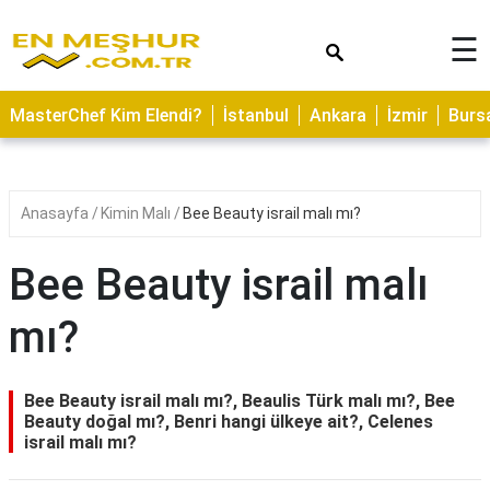
×
☰
ASTROLOJİ
MasterChef Kim Elendi?
İstanbul
Ankara
İzmir
Burs
SAĞLIK
YEMEK
TARİFLERİ
Anasayfa
Kimin Malı
Bee Beauty israil malı mı?
GEZİLECEK
YERLER
Bee Beauty israil malı
CİLT
mı?
BAKIMI
NEDİR
Bee Beauty israil malı mı?, Beaulis Türk malı mı?, Bee
KAMP
Beauty doğal mı?, Benri hangi ülkeye ait?, Celenes
israil malı mı?
ALANLARI
HAMİLELİK