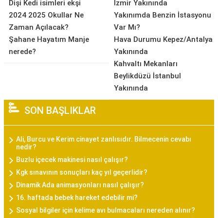
Dişi Kedi isimleri ekşi
İzmir Yakınında
2024 2025 Okullar Ne
Yakınımda Benzin İstasyonu
Zaman Açılacak?
Var Mı?
Şahane Hayatım Manje
Hava Durumu Kepez/Antalya
nerede?
Yakınında
Kahvaltı Mekanları
Beylikdüzü İstanbul
Yakınında
SON BAŞLIKLAR
Ali, Burcu ve Kerim cinayet zanlısıdır. Bilmecenin cevabı
nedir?
Buzlu içecek makinesi nasıl çalışır?
Kgk sınavının sonuçları kaç yıl geçerlidir?
Dinamik Ada animasyonları nasıl çalışır?
16. haftada bebek hareket edebilir mi?
Sosyal bilgiler için kelime avı bulmacaları nereden alınır?