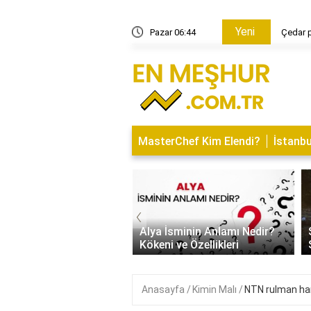
Yeni
risi ne yapıyor?
Pazar 06:44
Çedar p
MasterChef Kim Elendi?
İstanbu
‹
Kapısı Tasarım Trendleri
rn, Klasik ve
Alya İsminin Anlamı Nedir?
alist Modeller
Kökeni ve Özellikleri
Anasayfa
Kimin Malı
NTN rulman han