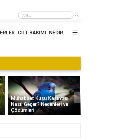
›
Çedar peynirinin özelliği nedir?
YERLER
CİLT BAKIMI
NEDİR
›
Muhabbet Kuşu Kaşıntısı
Nasıl Geçer? Nedenleri ve
Edamame Nedir? Faydal
Çözümleri
Tüketimi ve Tarif Öneril