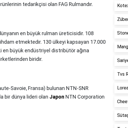
ünlerinin tedarikçisi olan FAG Rulmandır.
Kotex
Züber
dünyanın en büyük rulman üreticisidir. 108
Stone
stihdam etmektedir. 130 ülkeyi kapsayan 17.000
Mango
i en büyük endüstriyel distribütör ağına
rketlerinden biridir.
Sariy
Tvs R
aute-Savoie, Fransa) bulunan NTN-SNR
Lorea
bir dünya lideri olan
Japon
NTN Corporation
Cheet
Sütaş