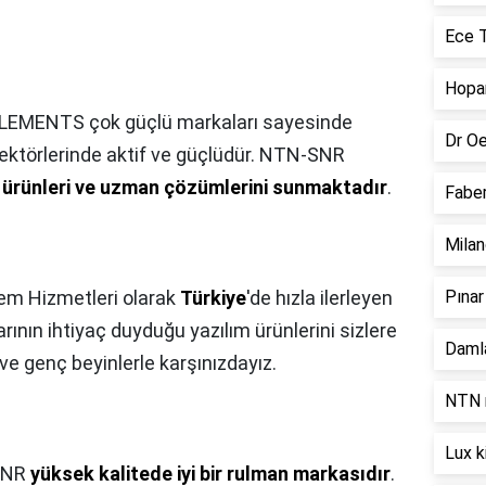
Ece T
Hopar
EMENTS çok güçlü markaları sayesinde
Dr Oe
sektörlerinde aktif ve güçlüdür. NTN-SNR
li ürünleri ve uzman çözümlerini sunmaktadır
.
Faber
Milan
lem Hizmetleri olarak
Türkiye
'de hızla ilerleyen
Pınar
larının ihtiyaç duyduğu yazılım ürünlerini sizlere
Damla
e genç beyinlerle karşınızdayız.
NTN r
Lux k
SNR
yüksek kalitede iyi bir rulman markasıdır
.