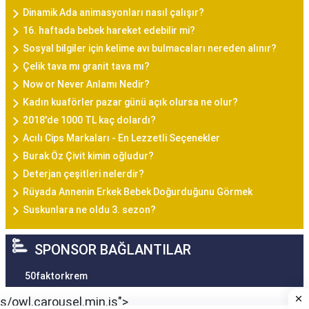
Dinamik Ada animasyonları nasıl çalışır?
16. haftada bebek hareket edebilir mi?
Sosyal bilgiler için kelime avı bulmacaları nereden alınır?
Çelik tava mı granit tava mı?
Now or Never Anlamı Nedir?
Kadın kuaförler pazar günü açık olursa ne olur?
2018'de 1000 TL kaç dolardı?
Acılı Cips Markaları - En Lezzetli Seçenekler
Burak Öz Çivit kimin oğludur?
Deterjan çeşitleri nelerdir?
Rüyada Annenin Erkek Bebek Doğurduğunu Görmek
Suskunlara ne oldu 3. sezon?
SPONSOR BAĞLANTILAR
50faktorkrem
s/owl.carousel.min.js">