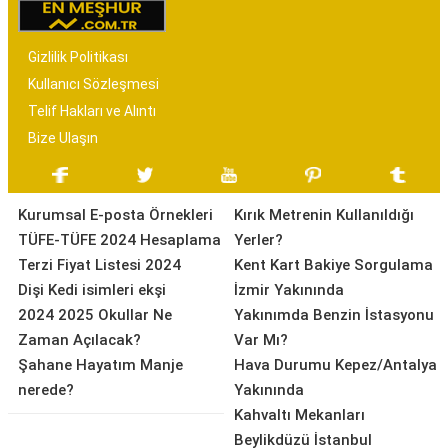
Gizlilik Politikası
Kullanıcı Sözleşmesi
Telif Hakları ve Alıntı
Bize Ulaşın
Kurumsal E-posta Örnekleri
Kırık Metrenin Kullanıldığı
TÜFE-TÜFE 2024 Hesaplama
Yerler?
Terzi Fiyat Listesi 2024
Kent Kart Bakiye Sorgulama
Dişi Kedi isimleri ekşi
İzmir Yakınında
2024 2025 Okullar Ne
Yakınımda Benzin İstasyonu
Zaman Açılacak?
Var Mı?
Şahane Hayatım Manje
Hava Durumu Kepez/Antalya
nerede?
Yakınında
Kahvaltı Mekanları
Beylikdüzü İstanbul