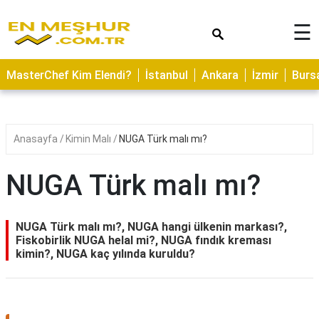
×
☰
ASTROLOJİ
MasterChef Kim Elendi?
İstanbul
Ankara
İzmir
Burs
SAĞLIK
YEMEK
TARİFLERİ
Anasayfa
Kimin Malı
NUGA Türk malı mı?
GEZİLECEK
YERLER
NUGA Türk malı mı?
CİLT
BAKIMI
NUGA Türk malı mı?, NUGA hangi ülkenin markası?,
Fiskobirlik NUGA helal mi?, NUGA fındık kreması
NEDİR
kimin?, NUGA kaç yılında kuruldu?
KAMP
ALANLARI
HAMİLELİK