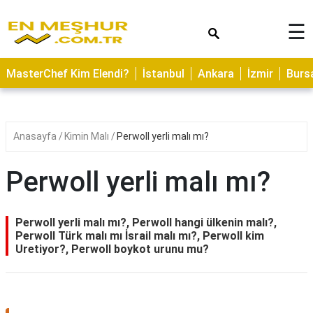
×
☰
ASTROLOJİ
MasterChef Kim Elendi?
İstanbul
Ankara
İzmir
Burs
SAĞLIK
YEMEK
TARİFLERİ
Anasayfa
Kimin Malı
Perwoll yerli malı mı?
GEZİLECEK
YERLER
Perwoll yerli malı mı?
CİLT
BAKIMI
Perwoll yerli malı mı?, Perwoll hangi ülkenin malı?,
Perwoll Türk malı mı İsrail malı mı?, Perwoll kim
NEDİR
Uretiyor?, Perwoll boykot urunu mu?
KAMP
ALANLARI
HAMİLELİK