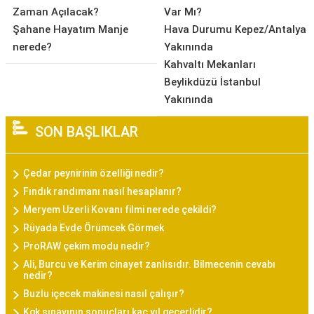
Zaman Açılacak?
Var Mı?
Şahane Hayatım Manje
Hava Durumu Kepez/Antalya
nerede?
Yakınında
Kahvaltı Mekanları
Beylikdüzü İstanbul
Yakınında
SON BAŞLIKLAR
Çedar peynirinin özelliği nedir?
Fındık randımanı nasıl hesaplanır?
Meryem Uzerli Kovanı filmi nerede çekildi?
Rüyada Evde Örümcek Görmek
ProRAW çekim modu nedir?
Ali, Burcu ve Kerim cinayet zanlısıdır. Bilmecenin cevabı
nedir?
Buzlu içecek makinesi nasıl çalışır?
Kgk sınavının sonuçları kaç yıl geçerlidir?