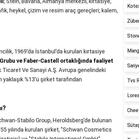
ll
; Stein, Bavaria, Almanya merkezli, kırtasiye,
Kotex
fik, heykel, çizim ve resim araç gereçleri; kalem,
Züber
Stone
Mango
cilik, 1969'da İstanbul'da kurulan kırtasiye
Grubu ve Faber-Castell ortaklığında faaliyet
Sariy
ik Ticaret Ve Sanayi A.Ş. Avrupa genelindeki
n yaklaşık %13'ü şirket tarafından
Tvs R
Lorea
ı?
Cheet
chwan-Stabilo Group, Heroldsberg'de bulunan
Sütaş
855 yılında kurulan şirket, "Schwan Cosmetics
reticisi) ve "Stabilo International GmbH"