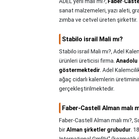
ADEL yerli malı mı?,
Faber
-
Caste
sanat malzemeleri, yazı aleti, gra
zımba ve cetvel üreten şirkettir.
Stabilo israil Mali mı?
Stabilo israil Mali mı?,
Adel Kalem
ürünleri üreticisi firma.
Anadolu 
göstermektedir
. Adel Kalemcil
ağaç cidarlı kalemlerin üretimini
gerçekleştirilmektedir.
Faber-Castell Alman malı m
Faber-Castell Alman malı mı?,
S
bir
Alman şirketler grubudur
. 1
International GmBH" (kozmetik ü