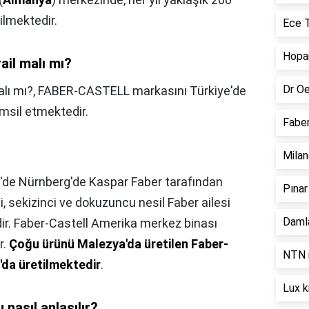
ilmektedir.
Ece T
Hopar
ail malı mı?
Dr Oe
alı mı?,
FABER-CASTELL markasını Türkiye'de
msil etmektedir.
Faber
Milan
'de Nürnberg'de Kaspar Faber tarafından
Pınar
 sekizinci ve dokuzuncu nesil Faber ailesi
Damla
dir. Faber-Castell Amerika merkez binası
r.
Çoğu ürünü Malezya'da üretilen Faber-
NTN r
a'da üretilmektedir
.
Lux k
 nasıl anlaşılır?