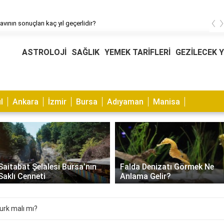
‹
avının sonuçları kaç yıl geçerlidir?
ASTROLOJİ
SAĞLIK
YEMEK TARİFLERİ
GEZİLECEK 
l
Ankara
İzmir
Bursa
Adıyaman
Manisa
Saitabat Şelalesi Bursa’nın
Falda Denizatı Görmek Ne
Saklı Cenneti
Anlama Gelir?
urk malı mı?