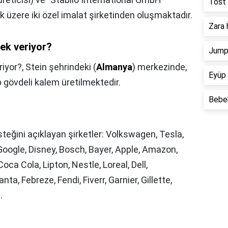
Tost 
ak üzere iki özel imalat şirketinden oluşmaktadır.
Zara 
tek veriyor?
Jump 
riyor?,
Stein şehrindeki (
Almanya
) merkezinde,
Eyüp 
p gövdeli kalem üretilmektedir.
Bebek
teğini açıklayan şirketler: Volkswagen, Tesla,
Google, Disney, Bosch, Bayer, Apple, Amazon,
ca Cola, Lipton, Nestle, Loreal, Dell,
ta, Febreze, Fendi, Fiverr, Garnier, Gillette,
.