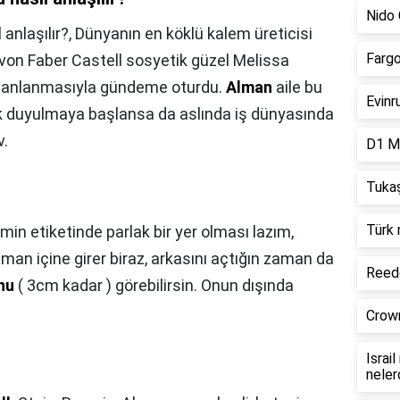
Nido 
 anlaşılır?,
Dünyanın en köklü kalem üreticisi
Fargo
s von Faber Castell sosyetik güzel Melissa
 nişanlanmasıyla gündeme oturdu.
Alman
aile bu
Evinr
sık duyulmaya başlansa da aslında iş dünyasında
v.
D1 Mi
Tukaş
?
Türk 
min etiketinde parlak bir yer olması lazım,
aman içine girer biraz, arkasını açtığın zaman da
Reede
nu
( 3cm kadar ) görebilirsin. Onun dışında
Crown
Israi
neler