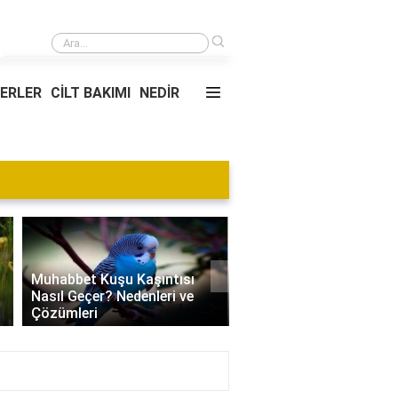
›
Dinamik Ada animasyonları nasıl çalışır?
YERLER
CİLT BAKIMI
NEDİR
›
Muhabbet Kuşu Kaşıntısı
Nasıl Geçer? Nedenleri ve
Edamame Nedir? Faydal
Çözümleri
Tüketimi ve Tarif Öneril