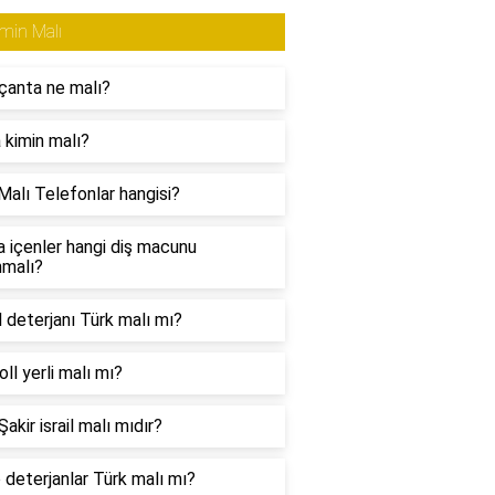
min Malı
çanta ne malı?
 kimin malı?
Malı Telefonlar hangisi?
a içenler hangi diş macunu
nmalı?
l deterjanı Türk malı mı?
ll yerli malı mı?
akir israil malı mıdır?
 deterjanlar Türk malı mı?