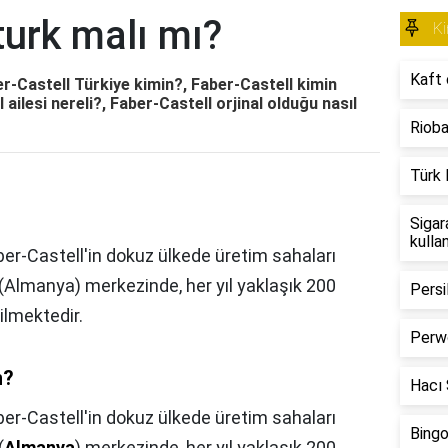
turk malı mı?
Ki
Kaft 
er-Castell Türkiye kimin?, Faber-Castell kimin
l ailesi nereli?, Faber-Castell orjinal olduğu nasıl
Rioba
Türk 
Sigar
kulla
ber-Castell'in dokuz ülkede üretim sahaları
(Almanya) merkezinde, her yıl yaklaşık 200
Persi
ilmektedir.
Perwo
n?
Hacı Ş
er-Castell'in dokuz ülkede üretim sahaları
Bingo
(
Almanya
) merkezinde, her yıl yaklaşık 200