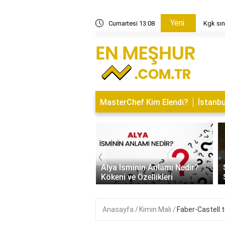
Yeni
ları kaç yıl geçerlidir?
Cumartesi 13:08
Kgk sın
MasterChef Kim Elendi?
İstanbu
‹
Kapısı Tasarım Trendleri
rn, Klasik ve
Alya İsminin Anlamı Nedir?
alist Modeller
Kökeni ve Özellikleri
Anasayfa
Kimin Malı
Faber-Castell t